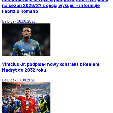
na sezon 2026/27 z opcją wykupu – informuje
Fabrizio Romano
La Liga
·
08.08.2026
Vinícius Jr. podpisał nowy kontrakt z Realem
Madryt do 2032 roku
La Liga
·
07.08.2026