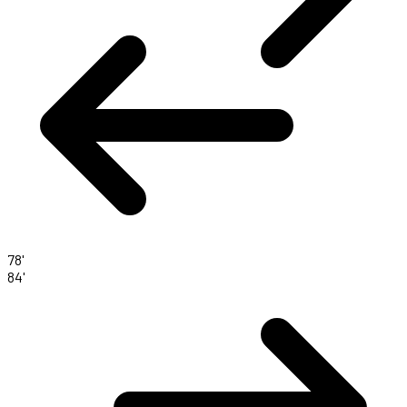
78'
84'