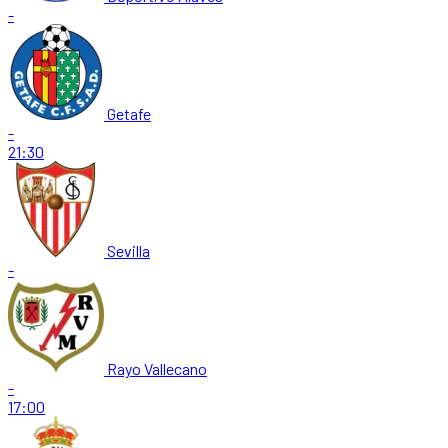
-
Getafe
-
21:30
Sevilla
-
Rayo Vallecano
-
17:00