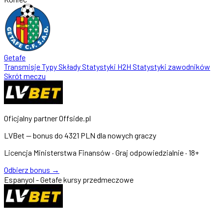
Getafe
Transmisje
Typy
Składy
Statystyki
H2H
Statystyki zawodników
Skrót meczu
Oficjalny partner Offside.pl
LVBet — bonus do
4321 PLN
dla nowych graczy
Licencja Ministerstwa Finansów · Graj odpowiedzialnie · 18+
Odbierz bonus →
Espanyol - Getafe kursy przedmeczowe