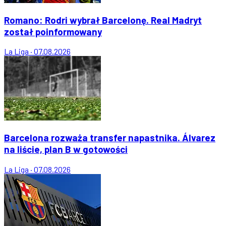
Romano: Rodri wybrał Barcelonę. Real Madryt
został poinformowany
La Liga
·
07.08.2026
Barcelona rozważa transfer napastnika. Álvarez
na liście, plan B w gotowości
La Liga
·
07.08.2026