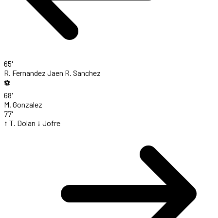
65'
R. Fernandez Jaen
R. Sanchez
⚽
68'
M. Gonzalez
77'
↑ T. Dolan
↓ Jofre