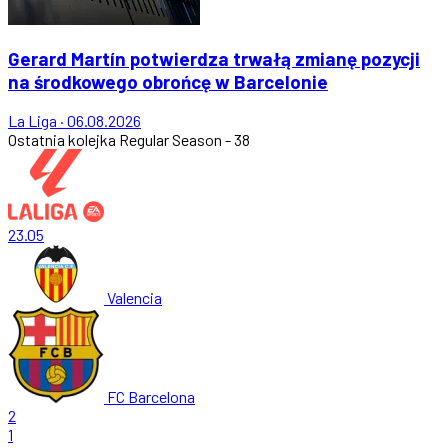
Gerard Martín potwierdza trwałą zmianę pozycji
na środkowego obrońcę w Barcelonie
La Liga
·
06.08.2026
Ostatnia kolejka
Regular Season - 38
23.05
Valencia
FC Barcelona
2
1