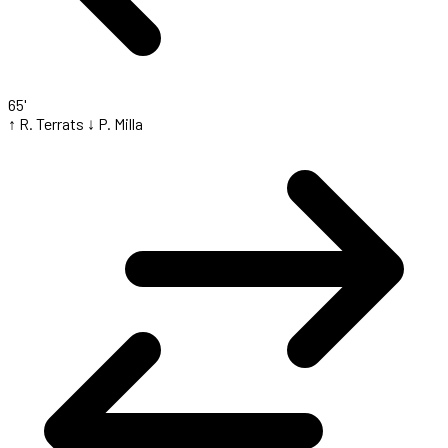
65'
↑ R. Terrats
↓ P. Milla