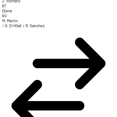
Z. Romero
61'
Djene
64'
M. Martin
↑ O. El Hilali
↓ R. Sanchez