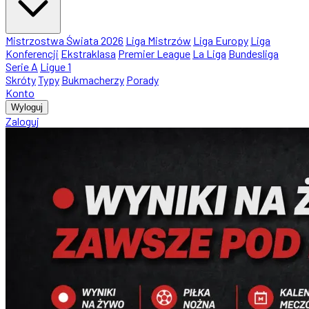
Mistrzostwa Świata 2026
Liga Mistrzów
Liga Europy
Liga
Konferencji
Ekstraklasa
Premier League
La Liga
Bundesliga
Serie A
Ligue 1
Skróty
Typy
Bukmacherzy
Porady
Konto
Wyloguj
Zaloguj