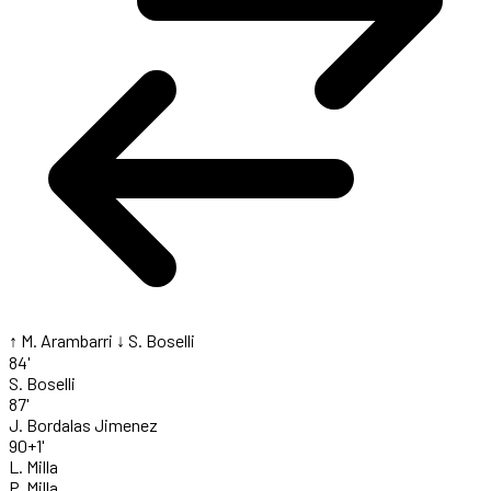
↑ M. Arambarri
↓ S. Boselli
84'
S. Boselli
87'
J. Bordalas Jimenez
90+1'
L. Milla
P. Milla