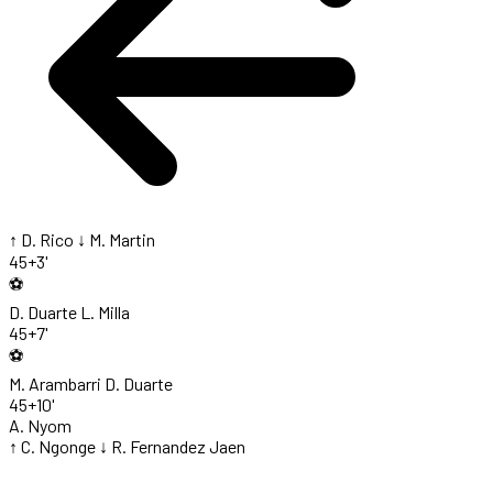
↑ D. Rico
↓ M. Martin
45+3'
⚽
D. Duarte
L. Milla
45+7'
⚽
M. Arambarri
D. Duarte
45+10'
A. Nyom
↑ C. Ngonge
↓ R. Fernandez Jaen