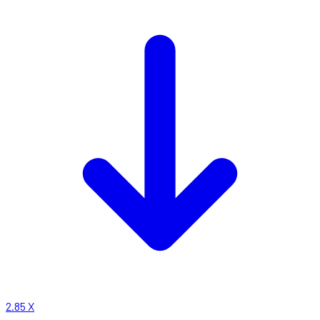
2.85
X