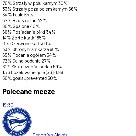
70%
Strzały w polu karnym
30%
33%
Strzały poza polem karnym
66%
34%
Faule
65%
57%
Rzuty rożne
42%
60%
Spalone
40%
66%
Posiadanie piłki
34%
14%
Żółte kartki
85%
0%
Czerwone kartki
0%
33%
Obrony bramkarza
66%
65%
Podania ogółem
34%
72%
Celne podania
27%
81%
Skuteczność podań
59%
1.73
Oczekiwane gole (xG)
0.98
50%
goals_prevented
50%
Polecane mecze
19:30
Deportivo Alavés