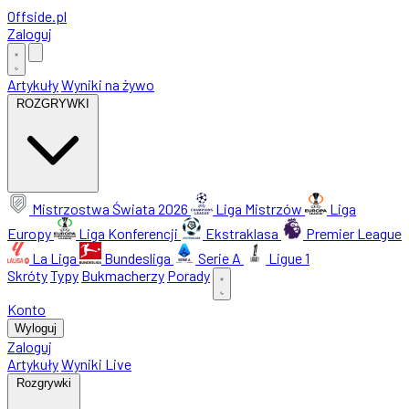
Offside
.
pl
Zaloguj
Artykuły
Wyniki na żywo
ROZGRYWKI
Mistrzostwa Świata 2026
Liga Mistrzów
Liga
Europy
Liga Konferencji
Ekstraklasa
Premier League
La Liga
Bundesliga
Serie A
Ligue 1
Skróty
Typy
Bukmacherzy
Porady
Konto
Wyloguj
Zaloguj
Artykuły
Wyniki Live
Rozgrywki