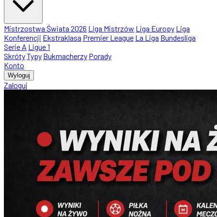
Mistrzostwa Świata 2026
Liga Mistrzów
Liga Europy
Liga
Konferencji
Ekstraklasa
Premier League
La Liga
Bundesliga
Serie A
Ligue 1
Skróty
Typy
Bukmacherzy
Porady
Konto
Wyloguj
Zaloguj