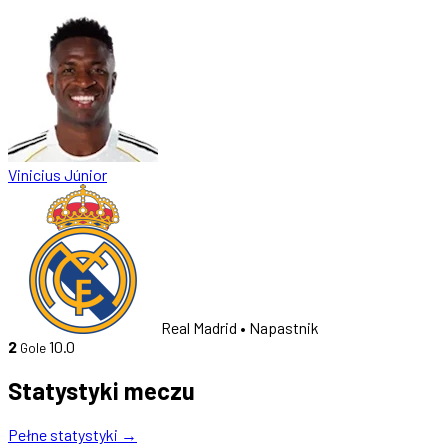
Vinicius Júnior
Real Madrid
• Napastnik
2
10.0
Gole
Statystyki meczu
Pełne statystyki →