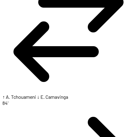
↑ A. Tchouameni
↓ E. Camavinga
84'