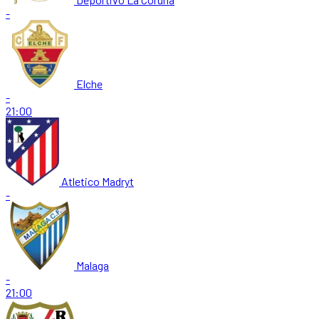
-
Elche
-
21:00
Atletico Madryt
-
Malaga
-
21:00