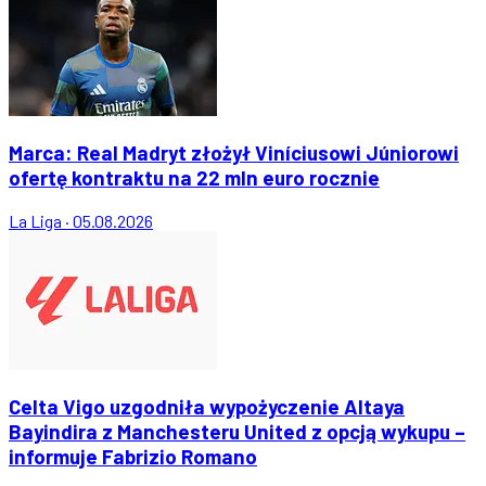
Marca: Real Madryt złożył Viníciusowi Júniorowi
ofertę kontraktu na 22 mln euro rocznie
La Liga
·
05.08.2026
Celta Vigo uzgodniła wypożyczenie Altaya
Bayindira z Manchesteru United z opcją wykupu –
informuje Fabrizio Romano