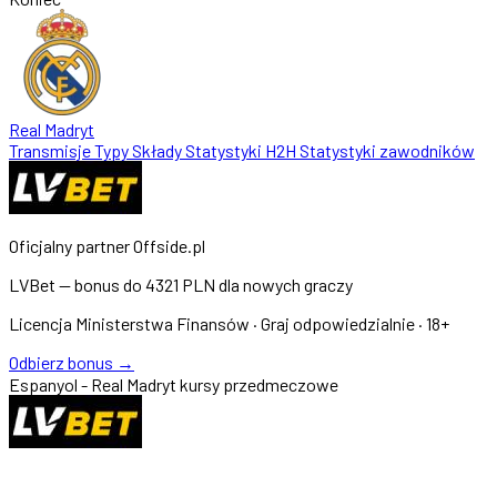
Real Madryt
Transmisje
Typy
Składy
Statystyki
H2H
Statystyki zawodników
Oficjalny partner Offside.pl
LVBet — bonus do
4321 PLN
dla nowych graczy
Licencja Ministerstwa Finansów · Graj odpowiedzialnie · 18+
Odbierz bonus →
Espanyol - Real Madryt kursy przedmeczowe