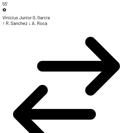
55'
⚽
Vinicius Junior
G. Garcia
↑ R. Sanchez
↓ A. Roca