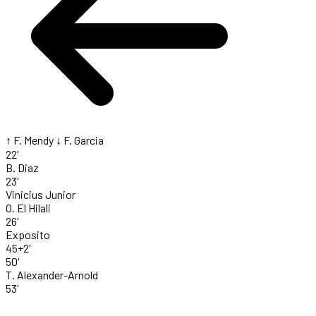
↑ F. Mendy
↓ F. Garcia
22'
B. Diaz
23'
Vinicius Junior
O. El Hilali
26'
Exposito
45+2'
50'
T. Alexander-Arnold
53'