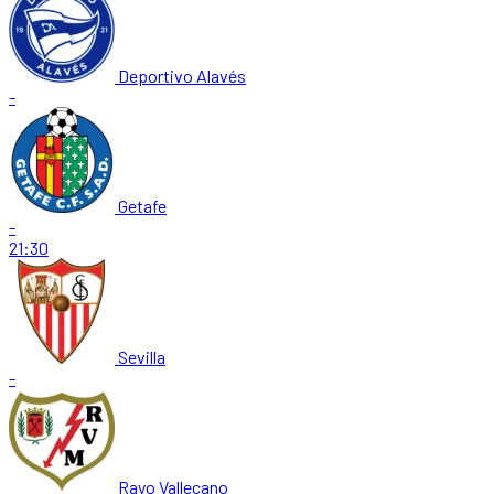
Deportivo Alavés
-
Getafe
-
21:30
Sevilla
-
Rayo Vallecano