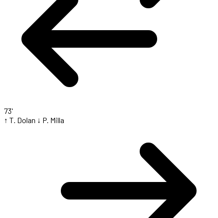
73'
↑ T. Dolan
↓ P. Milla