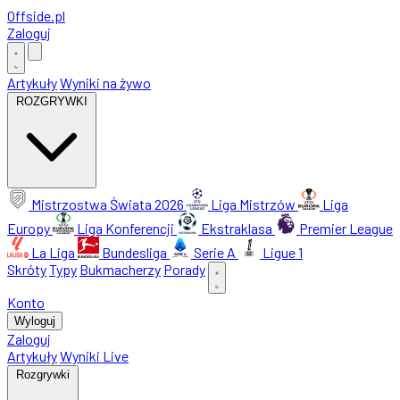
Offside
.
pl
Zaloguj
Artykuły
Wyniki na żywo
ROZGRYWKI
Mistrzostwa Świata 2026
Liga Mistrzów
Liga
Europy
Liga Konferencji
Ekstraklasa
Premier League
La Liga
Bundesliga
Serie A
Ligue 1
Skróty
Typy
Bukmacherzy
Porady
Konto
Wyloguj
Zaloguj
Artykuły
Wyniki Live
Rozgrywki