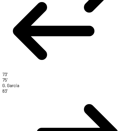
73'
75'
G. Garcia
83'