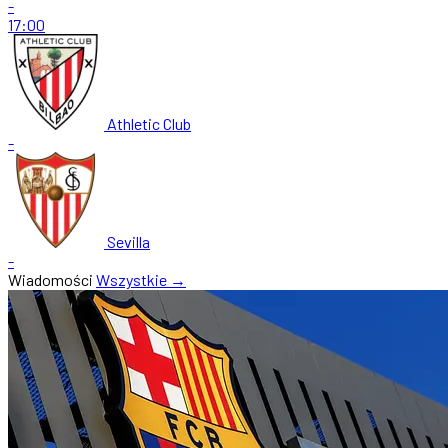
-
17:00
Athletic Club
-
Sevilla
-
Wiadomości
Wszystkie →