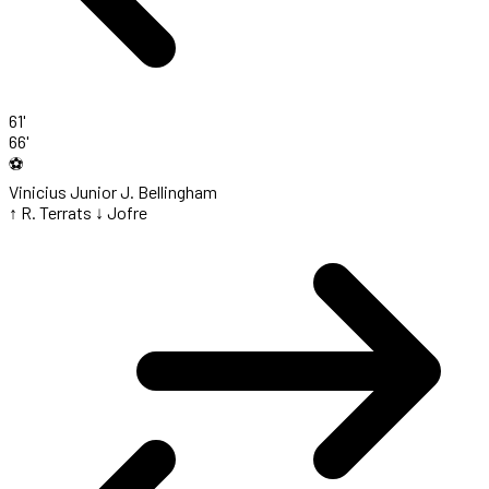
61'
66'
⚽
Vinicius Junior
J. Bellingham
↑ R. Terrats
↓ Jofre