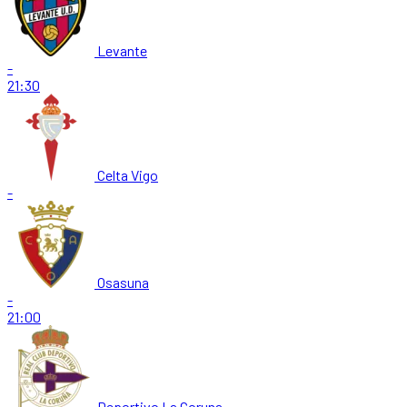
Levante
-
21:30
Celta Vigo
-
Osasuna
-
21:00
Deportivo La Coruna