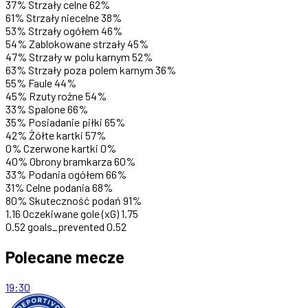
37%
Strzały celne
62%
61%
Strzały niecelne
38%
53%
Strzały ogółem
46%
54%
Zablokowane strzały
45%
47%
Strzały w polu karnym
52%
63%
Strzały poza polem karnym
36%
55%
Faule
44%
45%
Rzuty rożne
54%
33%
Spalone
66%
35%
Posiadanie piłki
65%
42%
Żółte kartki
57%
0%
Czerwone kartki
0%
40%
Obrony bramkarza
60%
33%
Podania ogółem
66%
31%
Celne podania
68%
80%
Skuteczność podań
91%
1.16
Oczekiwane gole (xG)
1.75
0.52
goals_prevented
0.52
Polecane mecze
19:30