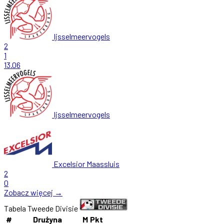
Ijsselmeervogels
2
1
13.06
Ijsselmeervogels
Excelsior Maassluis
2
0
Zobacz więcej →
Tabela Tweede Divisie
#
Drużyna
M
Pkt