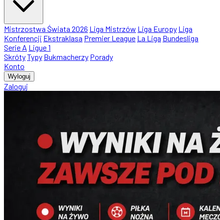
Mistrzostwa Świata 2026
Liga Mistrzów
Liga Europy
Liga
Konferencji
Ekstraklasa
Premier League
La Liga
Bundesliga
Serie A
Ligue 1
Skróty
Typy
Bukmacherzy
Porady
Konto
Wyloguj
Zaloguj