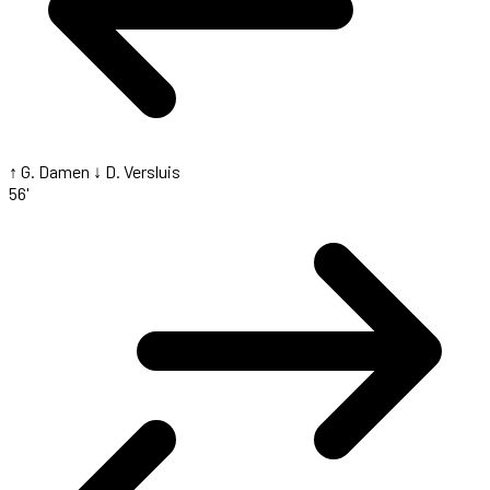
↑ G. Damen
↓ D. Versluis
56'