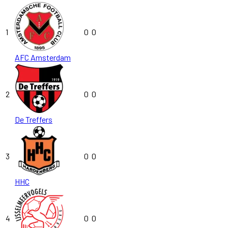
1
0
0
AFC Amsterdam
2
0
0
De Treffers
3
0
0
HHC
4
0
0