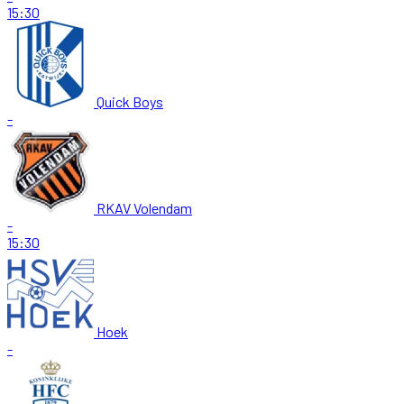
15:30
Quick Boys
-
RKAV Volendam
-
15:30
Hoek
-