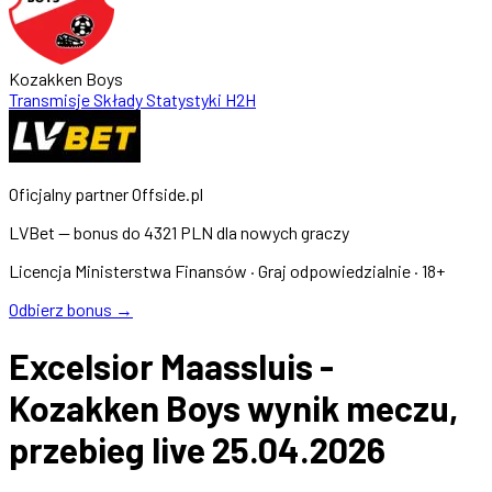
Kozakken Boys
Transmisje
Składy
Statystyki
H2H
Oficjalny partner Offside.pl
LVBet — bonus do
4321 PLN
dla nowych graczy
Licencja Ministerstwa Finansów · Graj odpowiedzialnie · 18+
Odbierz bonus →
Excelsior Maassluis -
Kozakken Boys wynik meczu,
przebieg live 25.04.2026