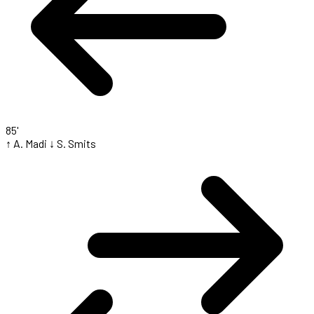
85'
↑ A. Madi
↓ S. Smits