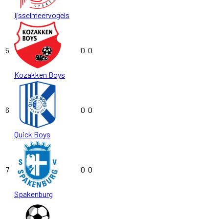
Ijsselmeervogels
5
0
0
Kozakken Boys
6
0
0
Quick Boys
7
0
0
Spakenburg