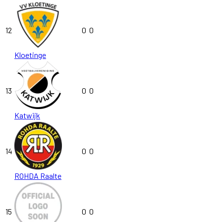
12
0
0
Kloetinge
13
0
0
Katwijk
14
0
0
ROHDA Raalte
15
0
0