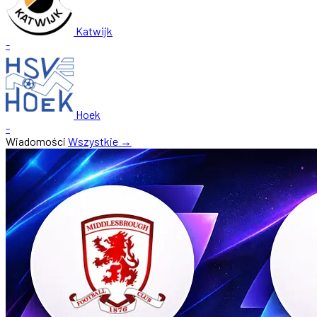
Katwijk
-
Hoek
-
Wiadomości
Wszystkie →