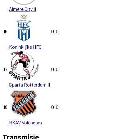
Almere City II
16
0
0
Koninklijke HFC
17
0
0
Sparta Rotterdam II
18
0
0
RKAV Volendam
Transmisje