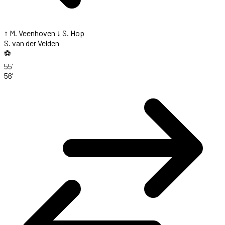
↑ M. Veenhoven
↓ S. Hop
S. van der Velden
⚽
55'
56'