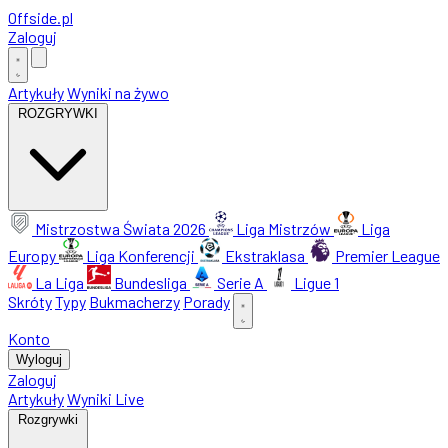
Offside
.
pl
Zaloguj
Artykuły
Wyniki na żywo
ROZGRYWKI
Mistrzostwa Świata 2026
Liga Mistrzów
Liga
Europy
Liga Konferencji
Ekstraklasa
Premier League
La Liga
Bundesliga
Serie A
Ligue 1
Skróty
Typy
Bukmacherzy
Porady
Konto
Wyloguj
Zaloguj
Artykuły
Wyniki Live
Rozgrywki