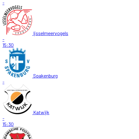
-
Ijsselmeervogels
-
15:30
Spakenburg
-
Katwijk
-
15:30