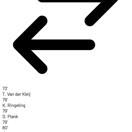
73'
T. Van der Kleij
79'
K. Ringeling
79'
D. Plank
79'
80'