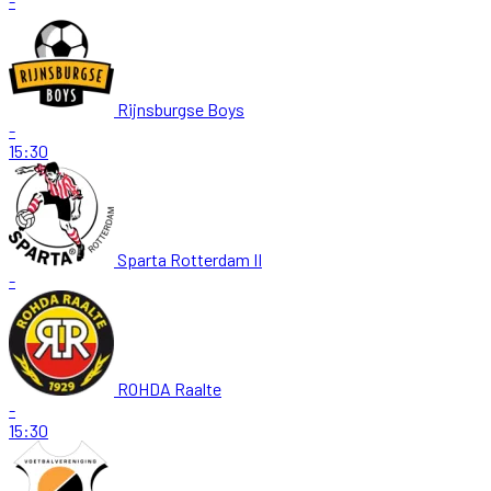
-
Rijnsburgse Boys
-
15:30
Sparta Rotterdam II
-
ROHDA Raalte
-
15:30