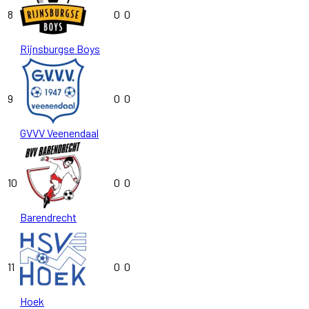
8
0
0
Rijnsburgse Boys
9
0
0
GVVV Veenendaal
10
0
0
Barendrecht
11
0
0
Hoek