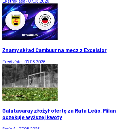
Ekstraklasa
·
07.08.2026
Znamy skład Cambuur na mecz z Excelsior
Eredivisie
·
07.08.2026
Galatasaray złożył ofertę za Rafa Leão, Milan
oczekuje wyższej kwoty
Serie A
·
07.08.2026