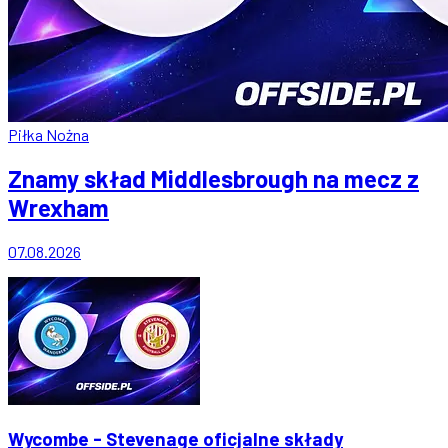
Piłka Nożna
Znamy skład Middlesbrough na mecz z
Wrexham
07.08.2026
Wycombe - Stevenage oficjalne składy