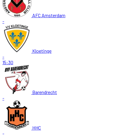
AFC Amsterdam
-
Kloetinge
-
15:30
Barendrecht
-
HHC
-