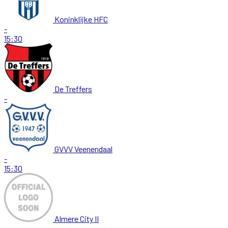
Koninklijke HFC
-
15:30
De Treffers
-
GVVV Veenendaal
-
15:30
Almere City II