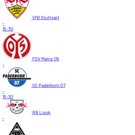
VfB Stuttgart
-
15:30
FSV Mainz 05
-
SC Paderborn 07
-
15:30
RB Lipsk
-