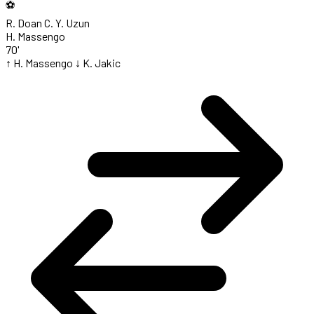
⚽
R. Doan
C. Y. Uzun
H. Massengo
70'
↑ H. Massengo
↓ K. Jakic