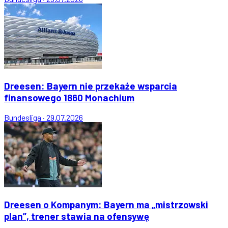
Dreesen: Bayern nie przekaże wsparcia
finansowego 1860 Monachium
Bundesliga
·
29.07.2026
Dreesen o Kompanym: Bayern ma „mistrzowski
plan”, trener stawia na ofensywę