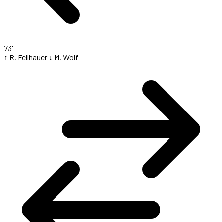
73'
↑ R. Fellhauer
↓ M. Wolf