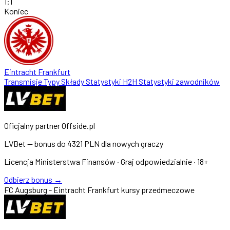
1
:
1
Koniec
Eintracht Frankfurt
Transmisje
Typy
Składy
Statystyki
H2H
Statystyki zawodników
Oficjalny partner Offside.pl
LVBet — bonus do
4321 PLN
dla nowych graczy
Licencja Ministerstwa Finansów · Graj odpowiedzialnie · 18+
Odbierz bonus →
FC Augsburg - Eintracht Frankfurt kursy przedmeczowe