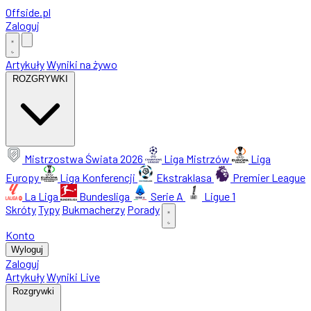
Offside
.
pl
Zaloguj
Artykuły
Wyniki na żywo
ROZGRYWKI
Mistrzostwa Świata 2026
Liga Mistrzów
Liga
Europy
Liga Konferencji
Ekstraklasa
Premier League
La Liga
Bundesliga
Serie A
Ligue 1
Skróty
Typy
Bukmacherzy
Porady
Konto
Wyloguj
Zaloguj
Artykuły
Wyniki Live
Rozgrywki