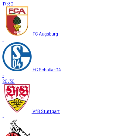
17:30
FC Augsburg
-
FC Schalke 04
-
20:30
VfB Stuttgart
-