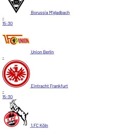
Borussia M'gladbach
-
15:30
Union Berlin
-
Eintracht Frankfurt
-
15:30
1.FC Köln