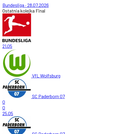
Bundesliga
·
28.07.2026
Ostatnia kolejka
Final
21.05
VfL Wolfsburg
SC Paderborn 07
0
0
25.05
SC Paderborn 07