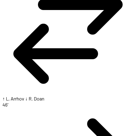
↑ L. Arrhov
↓ R. Doan
46'