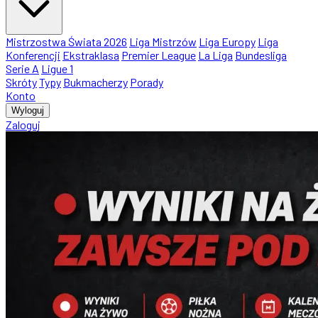
Mistrzostwa Świata 2026
Liga Mistrzów
Liga Europy
Liga
Konferencji
Ekstraklasa
Premier League
La Liga
Bundesliga
Serie A
Ligue 1
Skróty
Typy
Bukmacherzy
Porady
Konto
Wyloguj
Zaloguj