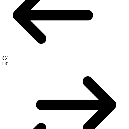
86'
88'