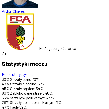
Arthur Chaves
FC Augsburg
• Obrońca
7.9
Statystyki meczu
Pełne statystyki →
30%
Strzały celne
70%
47%
Strzały niecelne
52%
45%
Strzały ogółem
54%
60%
Zablokowane strzały
40%
56%
Strzały w polu karnym
43%
28%
Strzały poza polem karnym
71%
47%
Faule
52%