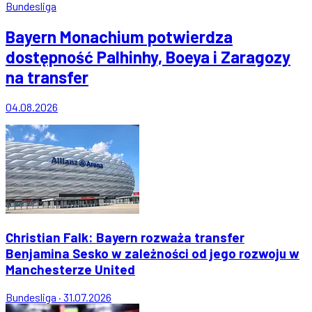
Bundesliga
Bayern Monachium potwierdza
dostępność Palhinhy, Boeya i Zaragozy
na transfer
04.08.2026
Christian Falk: Bayern rozważa transfer
Benjamina Sesko w zależności od jego rozwoju w
Manchesterze United
Bundesliga
·
31.07.2026