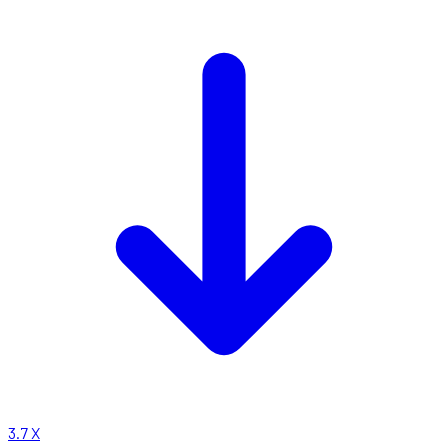
3.7
X