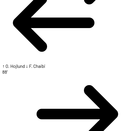
↑ O. Hojlund
↓ F. Chaibi
88'