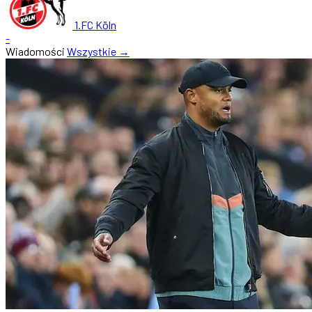
1.FC Köln
-
Wiadomości
Wszystkie →