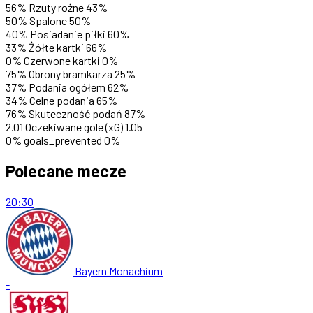
56%
Rzuty rożne
43%
50%
Spalone
50%
40%
Posiadanie piłki
60%
33%
Żółte kartki
66%
0%
Czerwone kartki
0%
75%
Obrony bramkarza
25%
37%
Podania ogółem
62%
34%
Celne podania
65%
76%
Skuteczność podań
87%
2.01
Oczekiwane gole (xG)
1.05
0%
goals_prevented
0%
Polecane mecze
20:30
Bayern Monachium
-