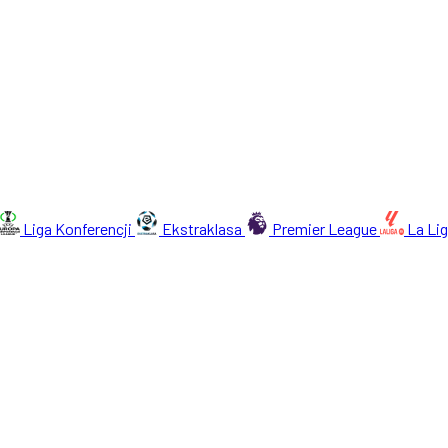
Liga Konferencji
Ekstraklasa
Premier League
La Li