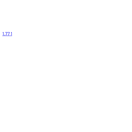
1.77
1