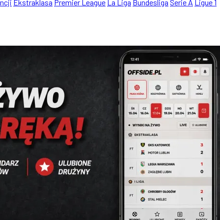
ncji
Ekstraklasa
Premier League
La Liga
Bundesliga
Serie A
Ligue 1