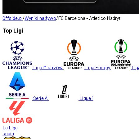
Offside.pl
/
Wyniki na żywo
/
FC Barcelona - Atletico Madryt
Top Ligi
Liga Mistrzów
Liga Europy
Lig
Serie A
Ligue 1
La Liga
spain