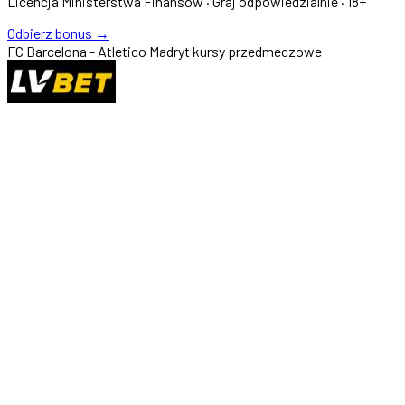
Licencja Ministerstwa Finansów · Graj odpowiedzialnie · 18+
Odbierz bonus →
FC Barcelona - Atletico Madryt kursy przedmeczowe