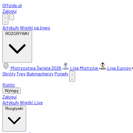
Offside
.
pl
Zaloguj
Artykuły
Wyniki na żywo
ROZGRYWKI
Mistrzostwa Świata 2026
Liga Mistrzów
Liga Europy
Skróty
Typy
Bukmacherzy
Porady
Konto
Wyloguj
Zaloguj
Artykuły
Wyniki Live
Rozgrywki