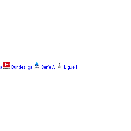
ga
Bundesliga
Serie A
Ligue 1