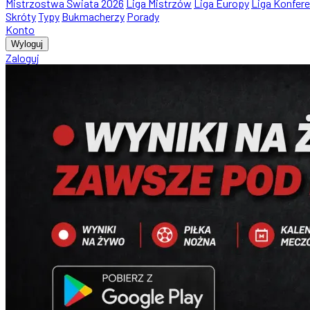
Mistrzostwa Świata 2026
Liga Mistrzów
Liga Europy
Liga Konfere
Skróty
Typy
Bukmacherzy
Porady
Konto
Wyloguj
Zaloguj