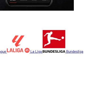
ague
La Liga
Bundesliga