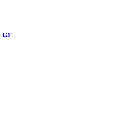
1.28
1