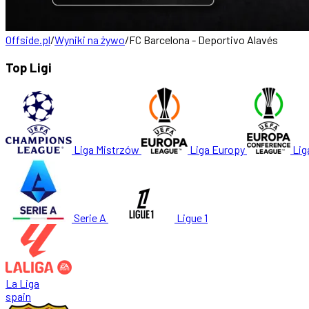
Offside.pl
/
Wyniki na żywo
/
FC Barcelona - Deportivo Alavés
Top Ligi
Liga Mistrzów
Liga Europy
Lig
Serie A
Ligue 1
La Liga
spain