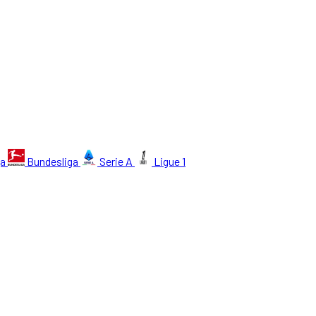
ga
Bundesliga
Serie A
Ligue 1