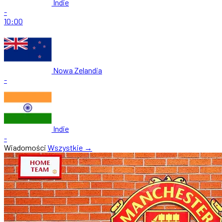
Indie
-
10:00
Nowa Zelandia
-
Indie
-
Wiadomości
Wszystkie →