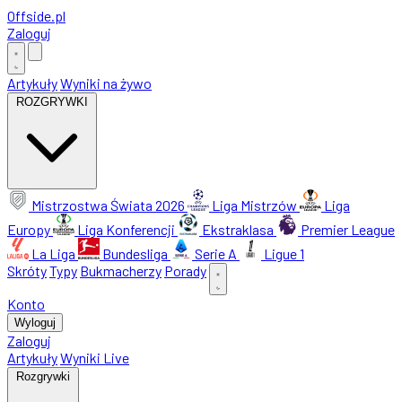
Offside
.
pl
Zaloguj
Artykuły
Wyniki na żywo
ROZGRYWKI
Mistrzostwa Świata 2026
Liga Mistrzów
Liga
Europy
Liga Konferencji
Ekstraklasa
Premier League
La Liga
Bundesliga
Serie A
Ligue 1
Skróty
Typy
Bukmacherzy
Porady
Konto
Wyloguj
Zaloguj
Artykuły
Wyniki Live
Rozgrywki