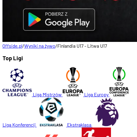
Offside.pl
/
Wyniki na żywo
/
Finlandia U17 - Litwa U17
Top Ligi
Liga Mistrzów
Liga Europy
Liga Konferencji
Ekstraklasa