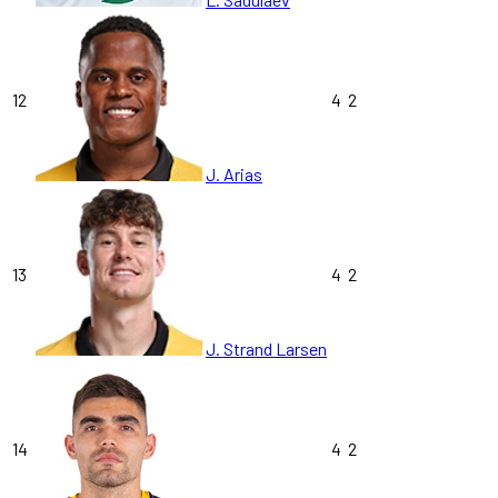
12
4
2
J. Arias
13
4
2
J. Strand Larsen
14
4
2