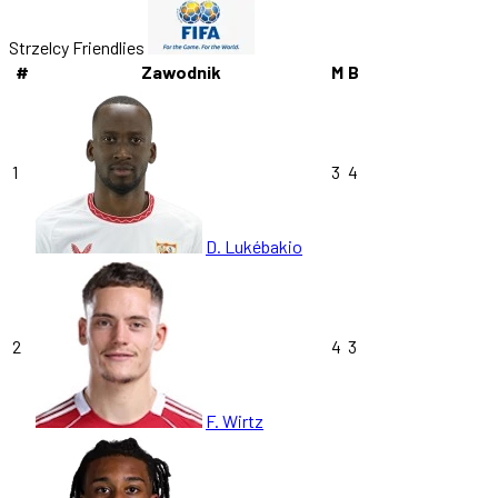
Strzelcy Friendlies
#
Zawodnik
M
B
1
3
4
D. Lukébakio
2
4
3
F. Wirtz