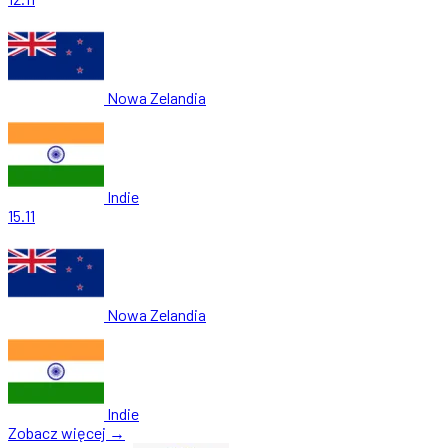
Nowa Zelandia
Indie
15.11
Nowa Zelandia
Indie
Zobacz więcej →