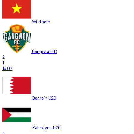
Wietnam
Gangwon FC
2
1
15.07
Bahrajn U20
Palestyna U20
3