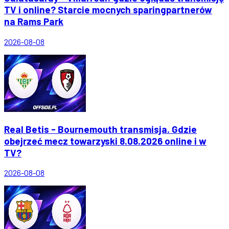
TV i online? Starcie mocnych sparingpartnerów
na Rams Park
2026-08-08
Real Betis - Bournemouth transmisja. Gdzie
obejrzeć mecz towarzyski 8.08.2026 online i w
TV?
2026-08-08