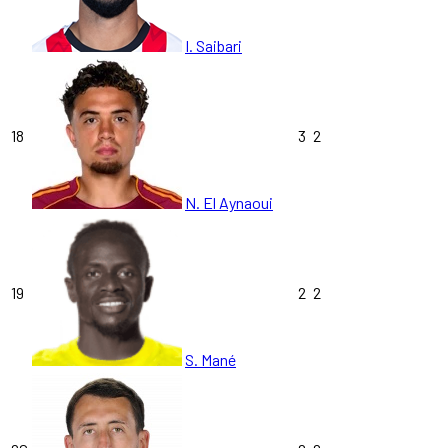
I. Saibari
18
3
2
N. El Aynaoui
19
2
2
S. Mané