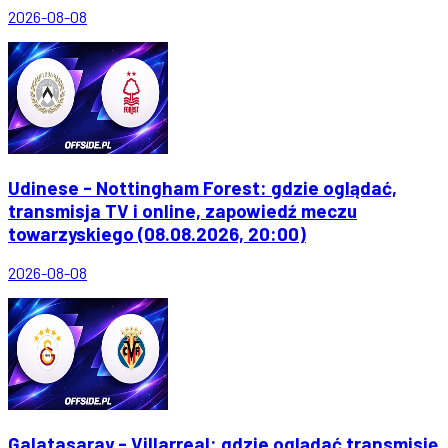
2026-08-08
Udinese - Nottingham Forest: gdzie oglądać,
transmisja TV i online, zapowiedź meczu
towarzyskiego (08.08.2026, 20:00)
2026-08-08
Galatasaray - Villarreal: gdzie oglądać transmisję