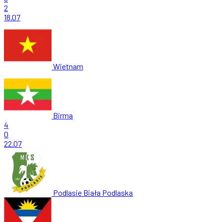
2
18.07
Wietnam
Birma
4
0
22.07
Podlasie Biała Podlaska