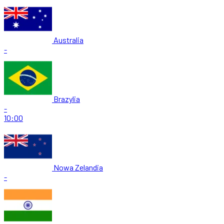
Australia
-
Brazylia
-
10:00
Nowa Zelandia
-