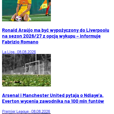
Ronald Araújo ma być wypożyczony do Liverpoolu
na sezon 2026/27 z opcją wykupu – informuje
Fabrizio Romano
La Liga
·
08.08.2026
Arsenal i Manchester United pytają o Ndiaye’a.
Everton wycenia zawodnika na 100 mln funtów
Premier League
·
08.08.2026