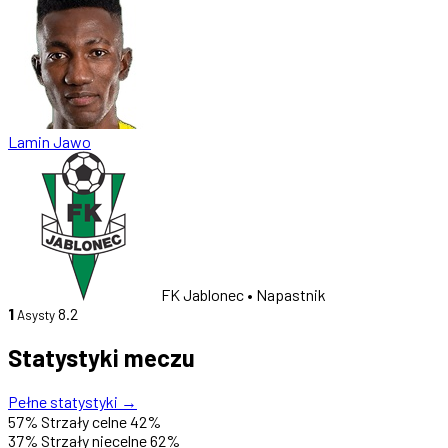
Lamin Jawo
FK Jablonec
• Napastnik
1
8.2
Asysty
Statystyki meczu
Pełne statystyki →
57%
Strzały celne
42%
37%
Strzały niecelne
62%