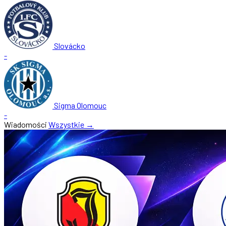
Slovácko
-
Sigma Olomouc
-
Wiadomości
Wszystkie →