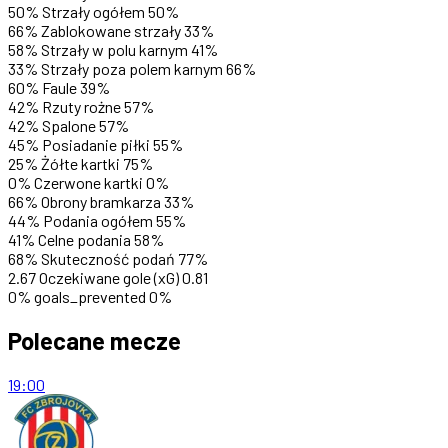
50%
Strzały ogółem
50%
66%
Zablokowane strzały
33%
58%
Strzały w polu karnym
41%
33%
Strzały poza polem karnym
66%
60%
Faule
39%
42%
Rzuty rożne
57%
42%
Spalone
57%
45%
Posiadanie piłki
55%
25%
Żółte kartki
75%
0%
Czerwone kartki
0%
66%
Obrony bramkarza
33%
44%
Podania ogółem
55%
41%
Celne podania
58%
68%
Skuteczność podań
77%
2.67
Oczekiwane gole (xG)
0.81
0%
goals_prevented
0%
Polecane mecze
19:00