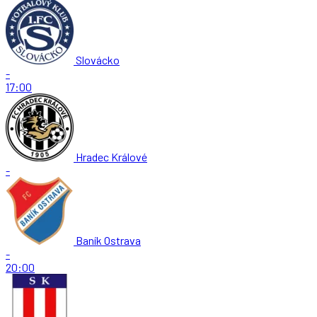
Slovácko
-
17:00
Hradec Králové
-
Baník Ostrava
-
20:00