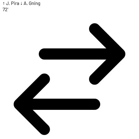
↑ J. Pira
↓ A. Gning
72'