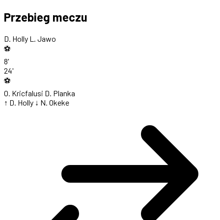
Przebieg meczu
D. Holly
L. Jawo
⚽
8'
24'
⚽
O. Kricfalusi
D. Planka
↑ D. Holly
↓ N. Okeke