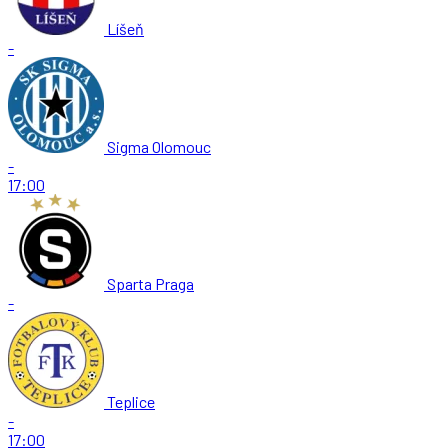
Líšeň
-
Sigma Olomouc
-
17:00
Sparta Praga
-
Teplice
-
17:00