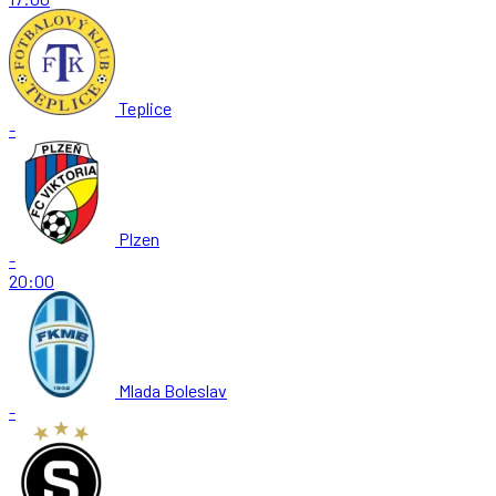
Teplice
-
Plzen
-
20:00
Mlada Boleslav
-