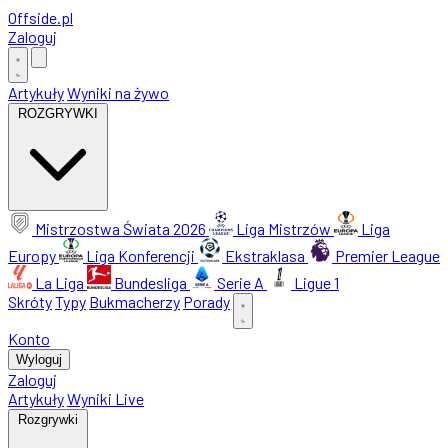
Offside
.
pl
Zaloguj
Artykuły
Wyniki na żywo
ROZGRYWKI
Mistrzostwa Świata 2026
Liga Mistrzów
Liga
Europy
Liga Konferencji
Ekstraklasa
Premier League
La Liga
Bundesliga
Serie A
Ligue 1
Skróty
Typy
Bukmacherzy
Porady
Konto
Wyloguj
Zaloguj
Artykuły
Wyniki Live
Rozgrywki