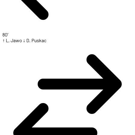
80'
↑ L. Jawo
↓ D. Puskac