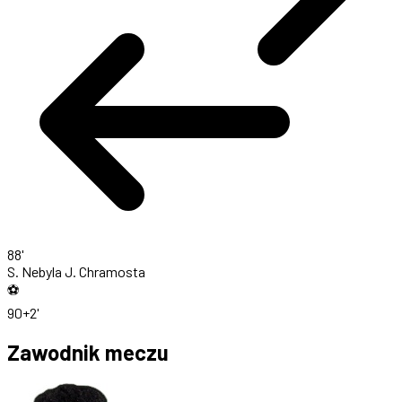
88'
S. Nebyla
J. Chramosta
⚽
90+2'
Zawodnik meczu