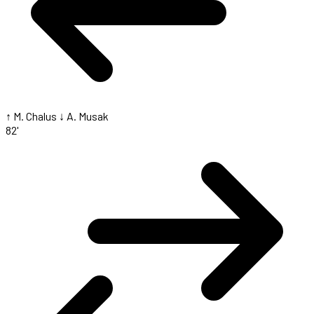
↑ M. Chalus
↓ A. Musak
82'