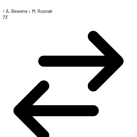
↑ A. Bewene
↓ M. Rusnak
73'