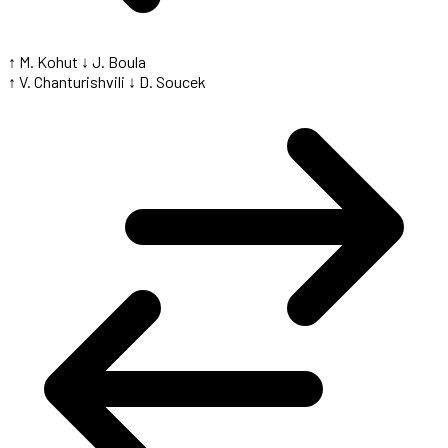
↑ M. Kohut
↓ J. Boula
↑ V. Chanturishvili
↓ D. Soucek