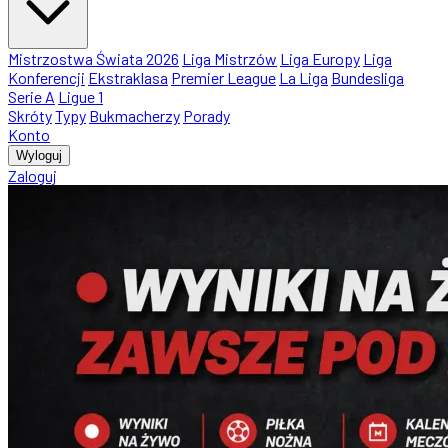
Mistrzostwa Świata 2026
Liga Mistrzów
Liga Europy
Liga
Konferencji
Ekstraklasa
Premier League
La Liga
Bundesliga
Serie A
Ligue 1
Skróty
Typy
Bukmacherzy
Porady
Konto
Wyloguj
Zaloguj