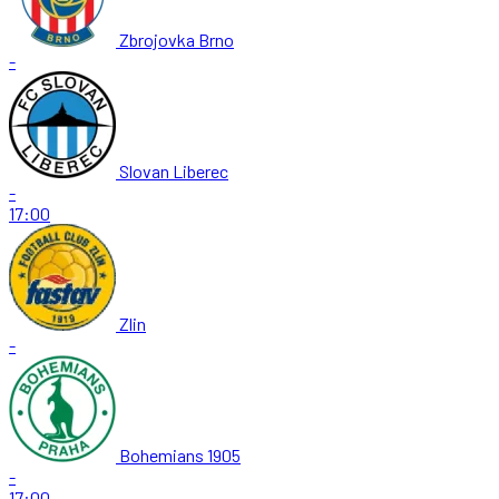
Zbrojovka Brno
-
Slovan Liberec
-
17:00
Zlin
-
Bohemians 1905
-
17:00