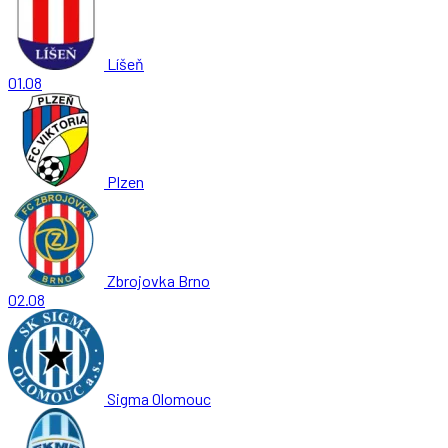
Líšeň
01.08
Plzen
Zbrojovka Brno
02.08
Sigma Olomouc