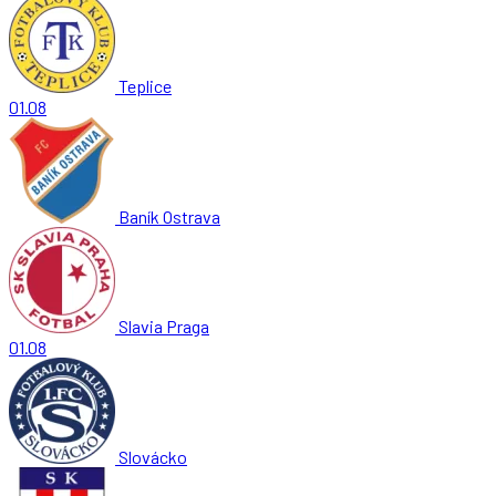
Teplice
01.08
Baník Ostrava
Slavia Praga
01.08
Slovácko