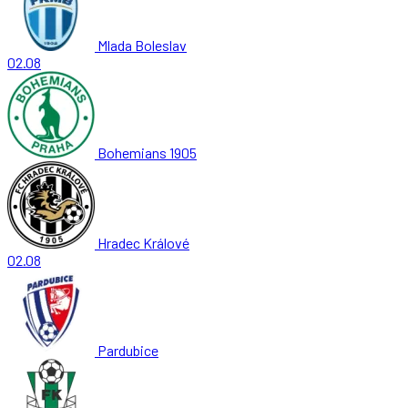
Mlada Boleslav
02.08
Bohemians 1905
Hradec Králové
02.08
Pardubice