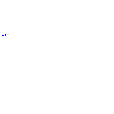
4.05
1