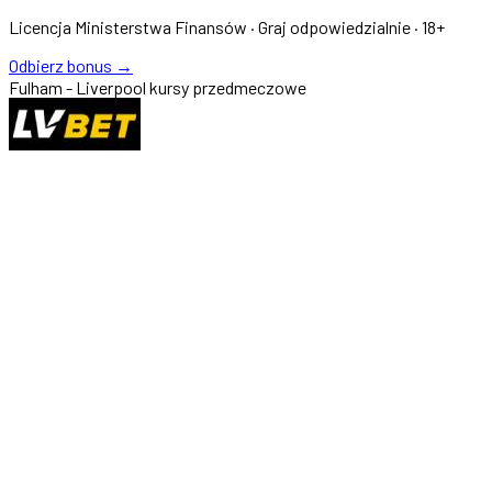
Licencja Ministerstwa Finansów · Graj odpowiedzialnie · 18+
Odbierz bonus →
Fulham - Liverpool kursy przedmeczowe