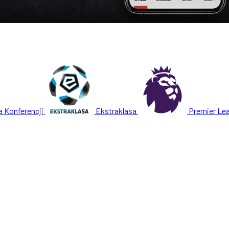
a Konferencji
Ekstraklasa
Premier Le