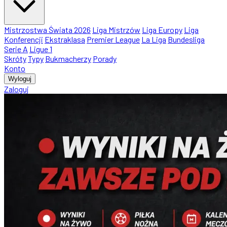
Mistrzostwa Świata 2026
Liga Mistrzów
Liga Europy
Liga
Konferencji
Ekstraklasa
Premier League
La Liga
Bundesliga
Serie A
Ligue 1
Skróty
Typy
Bukmacherzy
Porady
Konto
Wyloguj
Zaloguj