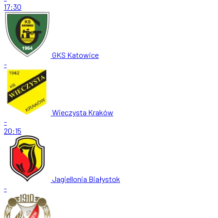
17:30
GKS Katowice
-
Wieczysta Kraków
-
20:15
Jagiellonia Białystok
-