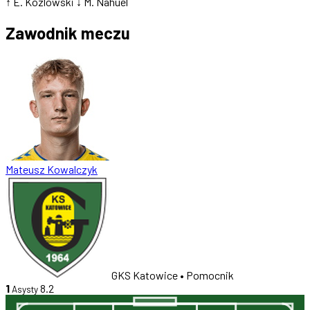
↑ E. Kozlowski
↓ M. Nahuel
Zawodnik meczu
Mateusz Kowalczyk
GKS Katowice
• Pomocnik
1
8.2
Asysty