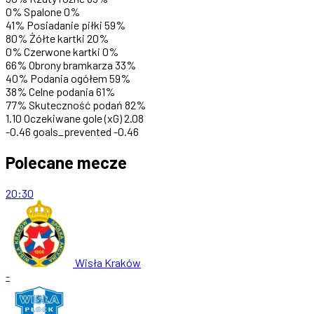
0%
Spalone
0%
41%
Posiadanie piłki
59%
80%
Żółte kartki
20%
0%
Czerwone kartki
0%
66%
Obrony bramkarza
33%
40%
Podania ogółem
59%
38%
Celne podania
61%
77%
Skuteczność podań
82%
1.10
Oczekiwane gole (xG)
2.08
-0.46
goals_prevented
-0.46
Polecane mecze
20:30
Wisła Kraków
-