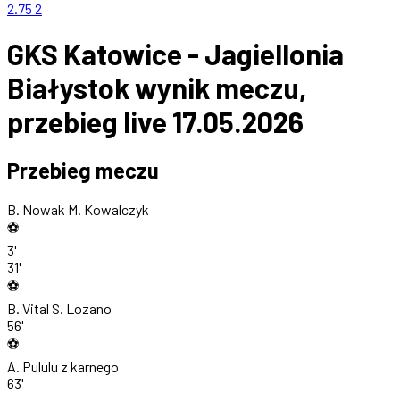
2.75
2
GKS Katowice - Jagiellonia
Białystok wynik meczu,
przebieg live 17.05.2026
Przebieg meczu
B. Nowak
M. Kowalczyk
⚽
3'
31'
⚽
B. Vital
S. Lozano
56'
⚽
A. Pululu
z karnego
63'