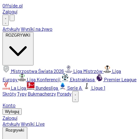
Offside
.
pl
Zaloguj
Artykuły
Wyniki na żywo
ROZGRYWKI
Mistrzostwa Świata 2026
Liga Mistrzów
Liga
Europy
Liga Konferencji
Ekstraklasa
Premier League
La Liga
Bundesliga
Serie A
Ligue 1
Skróty
Typy
Bukmacherzy
Porady
Konto
Wyloguj
Zaloguj
Artykuły
Wyniki Live
Rozgrywki