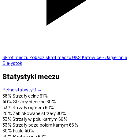
Skrót meczu
Zobacz skrót meczu GKS Katowice - Jagiellonia
Białystok
Statystyki meczu
Pełne statystyki →
38%
Strzały celne
61%
40%
Strzały niecelne
60%
33%
Strzały ogółem
66%
20%
Zablokowane strzały
80%
33%
Strzały w polu karnym
66%
33%
Strzały poza polem karnym
66%
60%
Faule
40%
30%
Rzuty rożne
69%