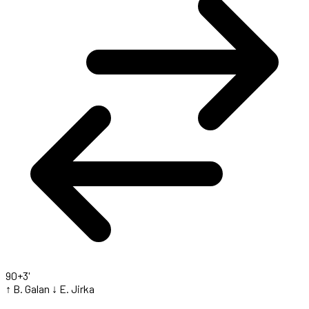
90+3'
↑ B. Galan
↓ E. Jirka