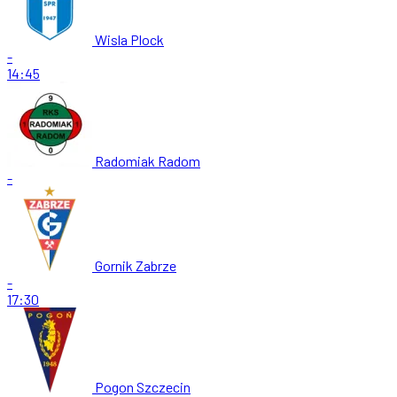
Wisla Plock
-
14:45
Radomiak Radom
-
Gornik Zabrze
-
17:30
Pogon Szczecin