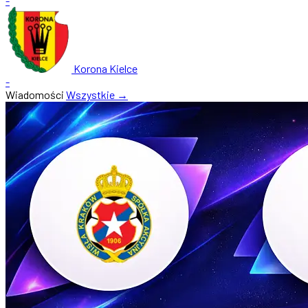
-
Korona Kielce
-
Wiadomości
Wszystkie →