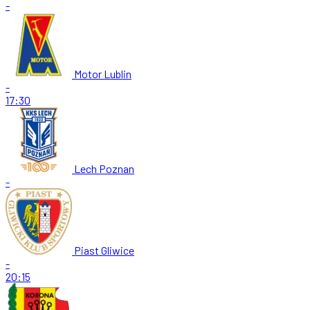
-
Motor Lublin
-
17:30
Lech Poznan
-
Piast Gliwice
-
20:15