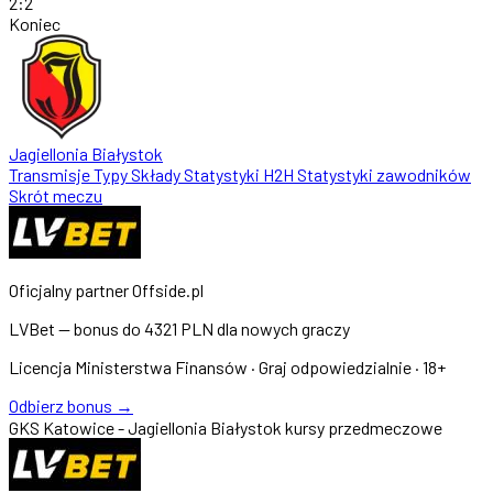
2
:
2
Koniec
Jagiellonia Białystok
Transmisje
Typy
Składy
Statystyki
H2H
Statystyki zawodników
Skrót meczu
Oficjalny partner Offside.pl
LVBet — bonus do
4321 PLN
dla nowych graczy
Licencja Ministerstwa Finansów · Graj odpowiedzialnie · 18+
Odbierz bonus →
GKS Katowice - Jagiellonia Białystok kursy przedmeczowe