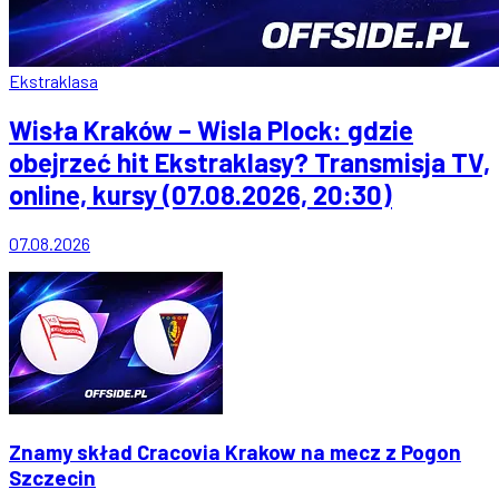
Ekstraklasa
Wisła Kraków – Wisla Plock: gdzie
obejrzeć hit Ekstraklasy? Transmisja TV,
online, kursy (07.08.2026, 20:30)
07.08.2026
Znamy skład Cracovia Krakow na mecz z Pogon
Szczecin