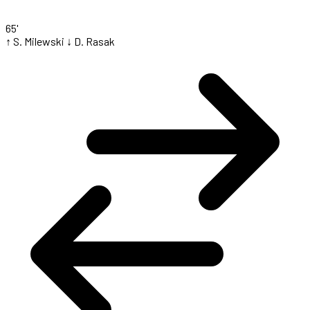
65'
↑ S. Milewski
↓ D. Rasak