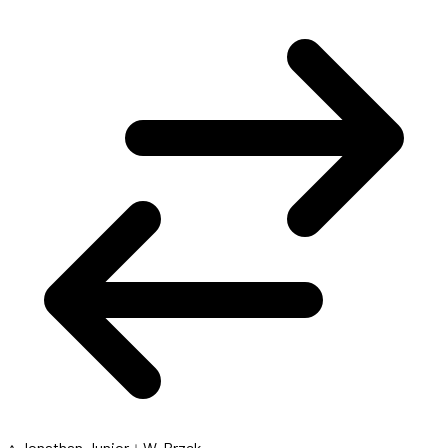
↑ Jonathan Junior
↓ W. Brzek