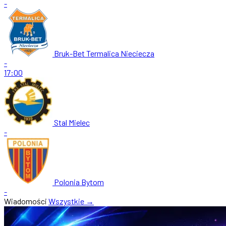
-
Bruk-Bet Termalica Nieciecza
-
17:00
Stal Mielec
-
Polonia Bytom
-
Wiadomości
Wszystkie →