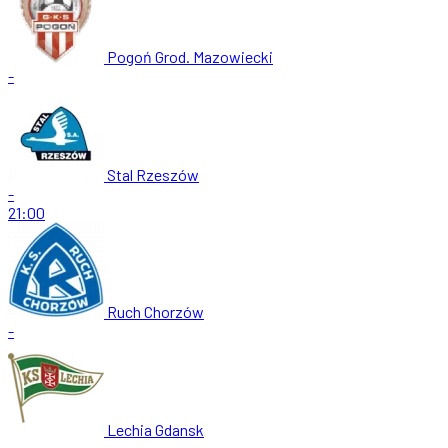
Pogoń Grod. Mazowiecki
-
Stal Rzeszów
-
21:00
Ruch Chorzów
-
Lechia Gdansk