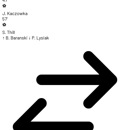
⚽
J. Kaczowka
57'
⚽
S. Thill
↑ B. Baranski
↓ P. Lysiak