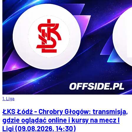
1. Liga
ŁKS Łódź - Chrobry Głogów: transmisja,
gdzie oglądać online i kursy na mecz I
Ligi (09.08.2026, 14:30)