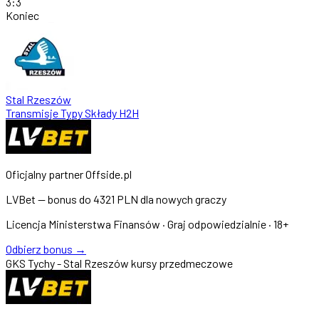
3
:
3
Koniec
Stal Rzeszów
Transmisje
Typy
Składy
H2H
Oficjalny partner Offside.pl
LVBet — bonus do
4321 PLN
dla nowych graczy
Licencja Ministerstwa Finansów · Graj odpowiedzialnie · 18+
Odbierz bonus →
GKS Tychy - Stal Rzeszów kursy przedmeczowe