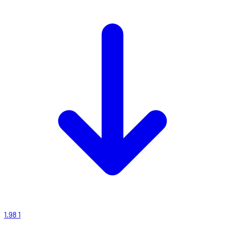
1.98
1