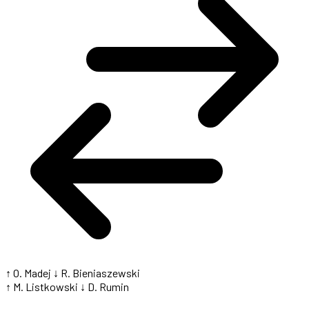
↑ O. Madej
↓ R. Bieniaszewski
↑ M. Listkowski
↓ D. Rumin