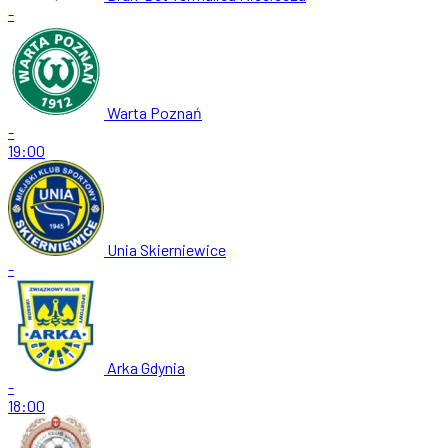
-
Warta Poznań
-
19:00
Unia Skierniewice
-
Arka Gdynia
-
18:00