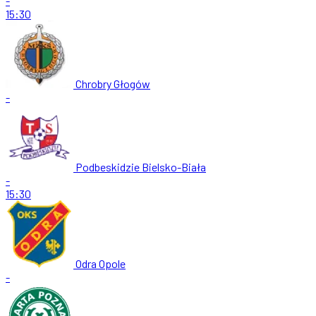
-
15:30
Chrobry Głogów
-
Podbeskidzie Bielsko-Biała
-
15:30
Odra Opole
-