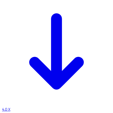
4.0
X