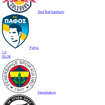
Red Bull Salzburg
Pafos
1:0
05.08
Fenerbahçe