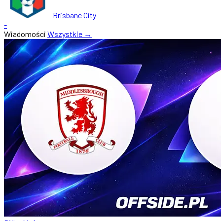
Brisbane City
-
Wiadomości
Wszystkie →