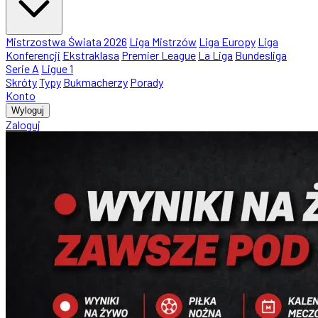
Mistrzostwa Świata 2026
Liga Mistrzów
Liga Europy
Liga
Konferencji
Ekstraklasa
Premier League
La Liga
Bundesliga
Serie A
Ligue 1
Skróty
Typy
Bukmacherzy
Porady
Konto
Wyloguj
Zaloguj