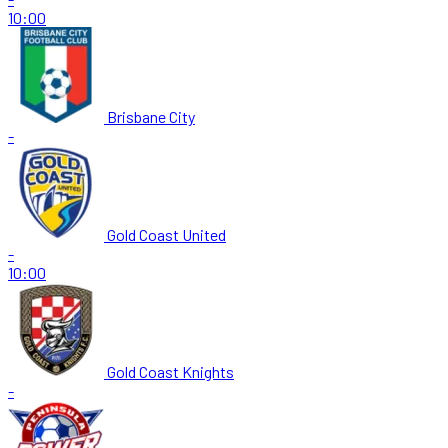
10:00
Brisbane City
-
Gold Coast United
-
10:00
Gold Coast Knights
-