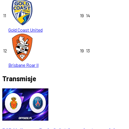
11
19
14
Gold Coast United
12
19
13
Brisbane Roar II
Transmisje