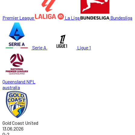
Premier League
La Liga
Bundesliga
Serie A
Ligue 1
Queensland NPL
australia
Gold Coast United
13.06.2026
0
:
2