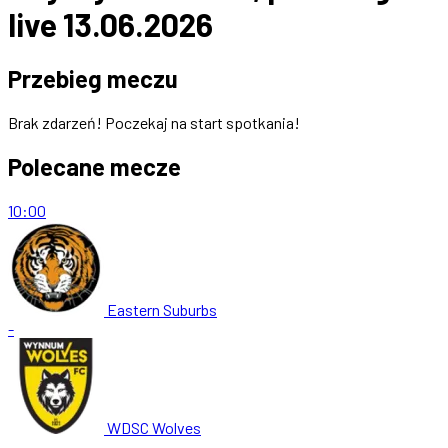
live 13.06.2026
Przebieg meczu
Brak zdarzeń! Poczekaj na start spotkania!
Polecane mecze
10:00
Eastern Suburbs
-
WDSC Wolves
-