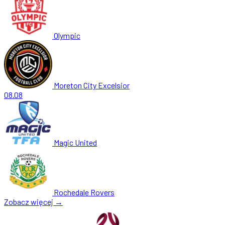
Olympic
Moreton City Excelsior
08.08
Magic United
Rochedale Rovers
Zobacz więcej →