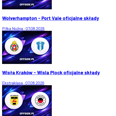
Wolverhampton - Port Vale oficjalne składy
Piłka Nożna
·
07.08.2026
Wisła Kraków - Wisla Plock oficjalne składy
Ekstraklasa
·
07.08.2026