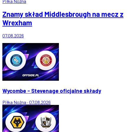
Piłka Nożna
Znamy skład Middlesbrough na mecz z
Wrexham
07.08.2026
Wycombe - Stevenage oficjalne składy
Piłka Nożna
·
07.08.2026