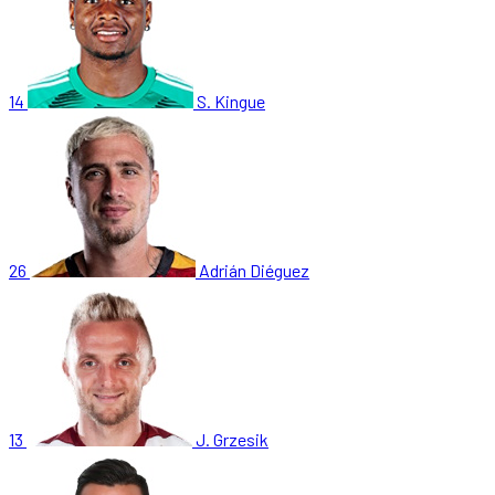
14
S. Kingue
26
Adrián Diéguez
13
J. Grzesik