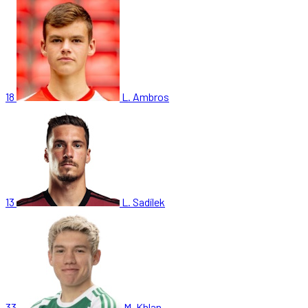
18
L. Ambros
13
L. Sadílek
33
M. Khlan