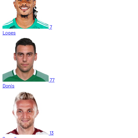
7
Lopes
77
Donis
13