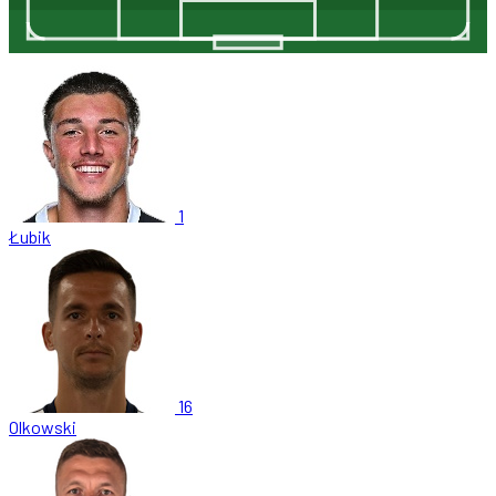
1
Łubik
16
Olkowski