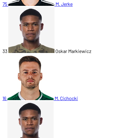
75
M. Jerke
33
Oskar Markiewicz
16
M. Cichocki