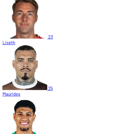
23
Liseth
25
Maurides