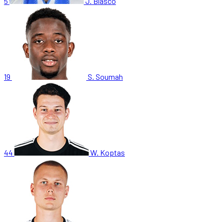
5
J. Blasco
19
S. Soumah
44
W. Koptas