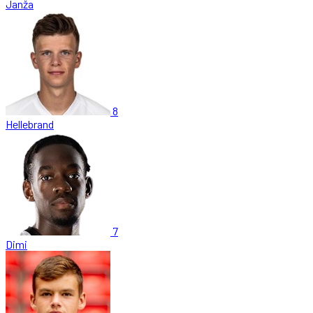
Janža
8
Hellebrand
7
Dimi