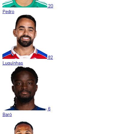
20
Pedro
82
Luquinhas
6
Baró