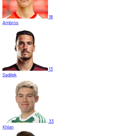
18
Ambros
13
Sadílek
33
Khlan