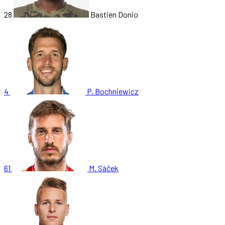
28
Bastien Donio
4
P. Bochniewicz
61
M. Sáček