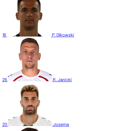
16
P. Olkowski
26
R. Janicki
20
Josema