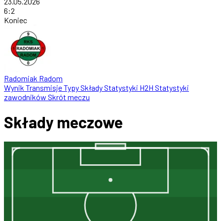
23.05.2026
6
:
2
Koniec
Radomiak Radom
Wynik
Transmisje
Typy
Składy
Statystyki
H2H
Statystyki
zawodników
Skrót meczu
Składy meczowe