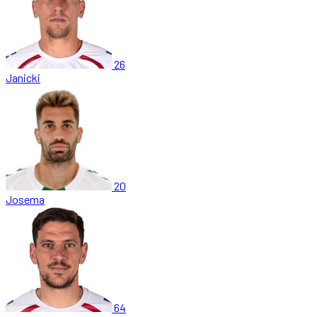
26
Janicki
20
Josema
64