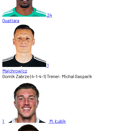
24
Ouattara
1
Majchrowicz
Gornik Zabrze
(4-1-4-1)
Trener: Michal Gasparik
1
M. Łubik