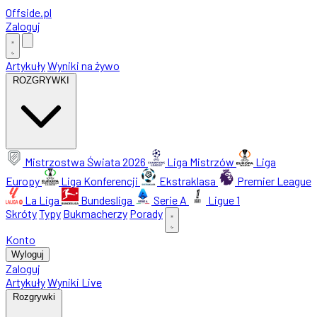
Offside
.
pl
Zaloguj
Artykuły
Wyniki na żywo
ROZGRYWKI
Mistrzostwa Świata 2026
Liga Mistrzów
Liga
Europy
Liga Konferencji
Ekstraklasa
Premier League
La Liga
Bundesliga
Serie A
Ligue 1
Skróty
Typy
Bukmacherzy
Porady
Konto
Wyloguj
Zaloguj
Artykuły
Wyniki Live
Rozgrywki