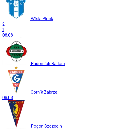
Wisla Plock
2
1
08.08
Radomiak Radom
Gornik Zabrze
08.08
Pogon Szczecin