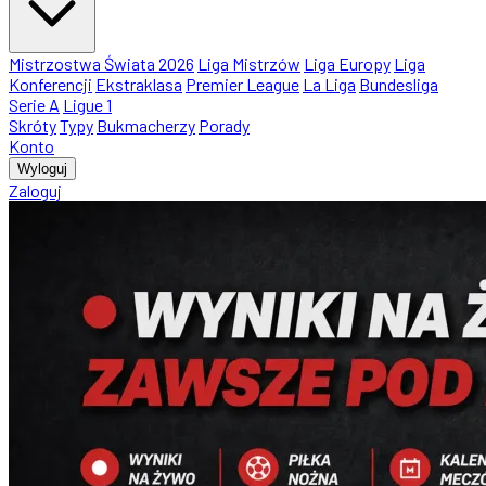
Mistrzostwa Świata 2026
Liga Mistrzów
Liga Europy
Liga
Konferencji
Ekstraklasa
Premier League
La Liga
Bundesliga
Serie A
Ligue 1
Skróty
Typy
Bukmacherzy
Porady
Konto
Wyloguj
Zaloguj