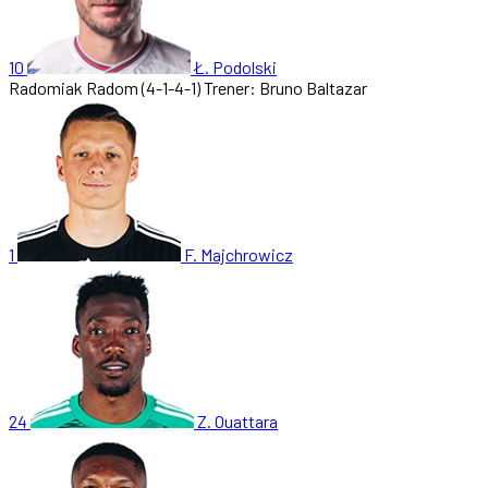
10
Ł. Podolski
Radomiak Radom
(4-1-4-1)
Trener: Bruno Baltazar
1
F. Majchrowicz
24
Z. Ouattara