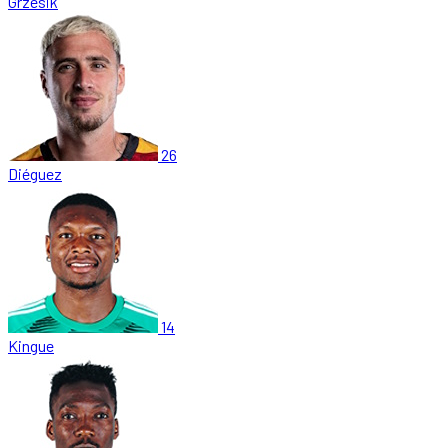
Grzesik
26
Diéguez
14
Kingue