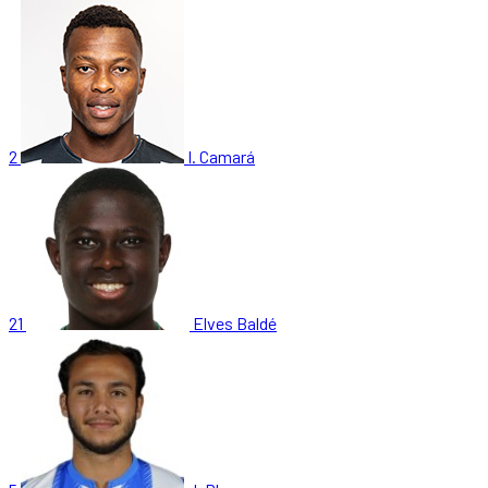
2
I. Camará
21
Elves Baldé