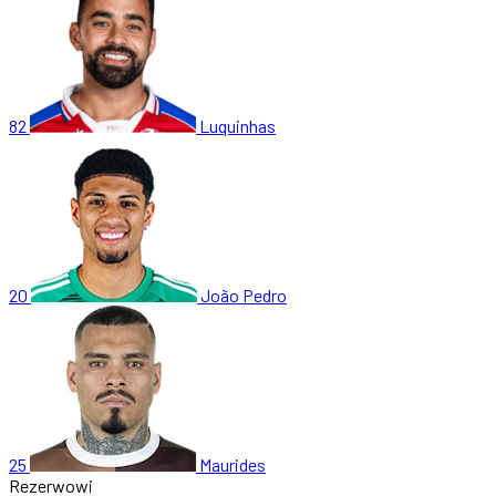
82
Luquinhas
20
João Pedro
25
Maurides
Rezerwowi