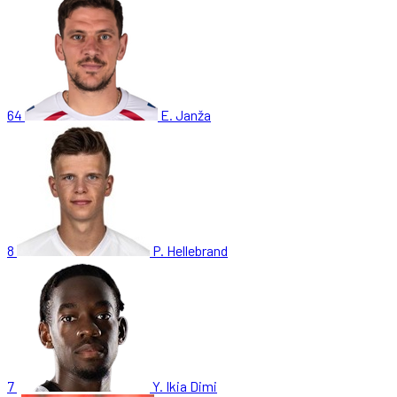
64
E. Janža
8
P. Hellebrand
7
Y. Ikia Dimi