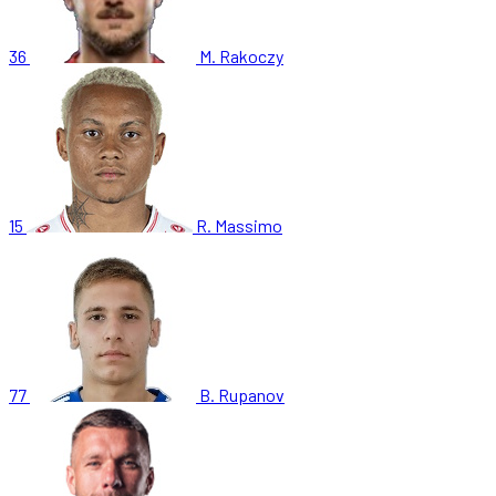
36
M. Rakoczy
15
R. Massimo
77
B. Rupanov