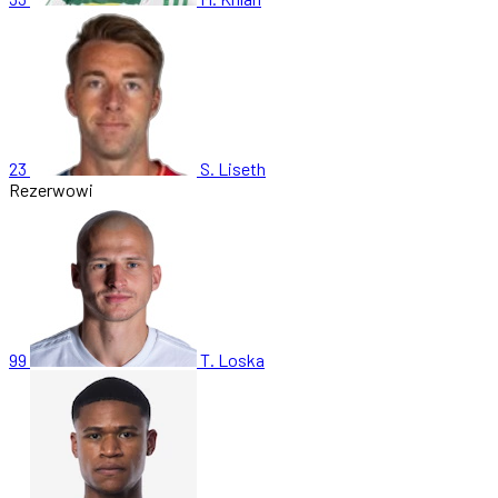
23
S. Liseth
Rezerwowi
99
T. Loska