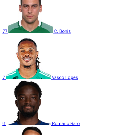
77
C. Donis
7
Vasco Lopes
6
Romário Baró