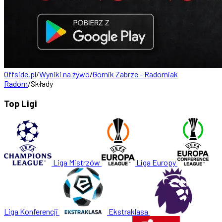
Offside.pl
/
Wyniki na żywo
/
Gornik Zabrze - Radomiak
Radom
/
Składy
Top Ligi
Liga Mistrzów
Liga Europy
Liga Konferencji
Ekstraklasa