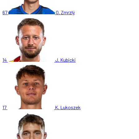
67
O. Zmrzlý
14
J. Kubicki
17
K. Lukoszek