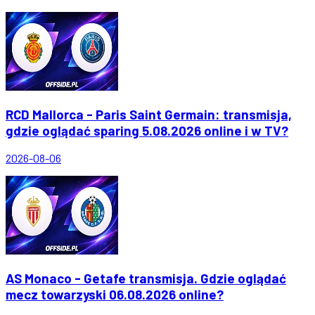
RCD Mallorca - Paris Saint Germain: transmisja,
gdzie oglądać sparing 5.08.2026 online i w TV?
2026-08-06
AS Monaco - Getafe transmisja. Gdzie oglądać
mecz towarzyski 06.08.2026 online?