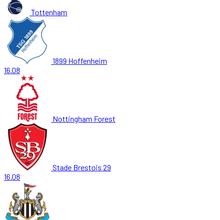
Tottenham
1899 Hoffenheim
16.08
Nottingham Forest
Stade Brestois 29
16.08