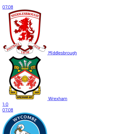
07.08
Middlesbrough
Wrexham
1:0
07.08