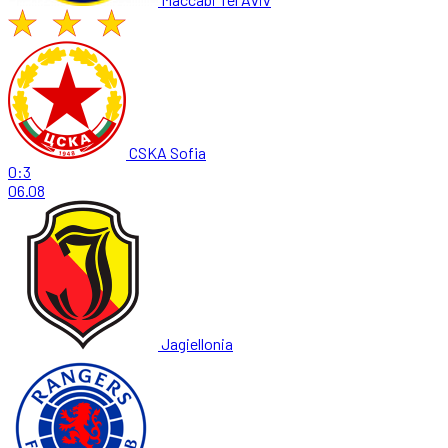
CSKA Sofia
0:3
06.08
Jagiellonia