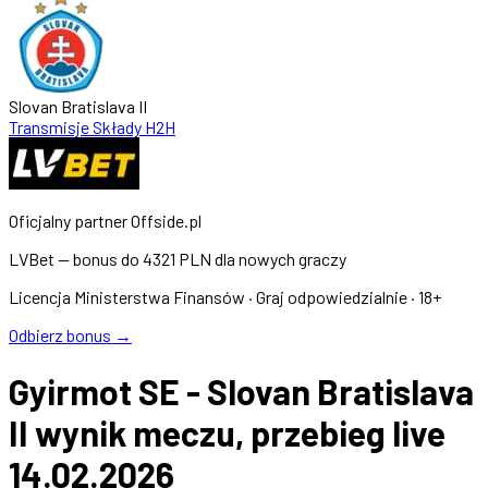
Slovan Bratislava II
Transmisje
Składy
H2H
Oficjalny partner Offside.pl
LVBet — bonus do
4321 PLN
dla nowych graczy
Licencja Ministerstwa Finansów · Graj odpowiedzialnie · 18+
Odbierz bonus →
Gyirmot SE - Slovan Bratislava
II wynik meczu, przebieg live
14.02.2026