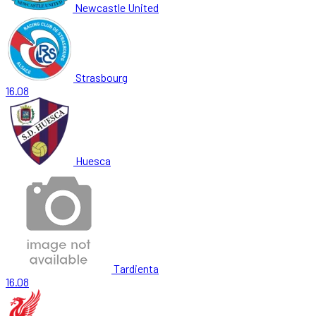
Newcastle United
Strasbourg
16.08
Huesca
Tardienta
16.08