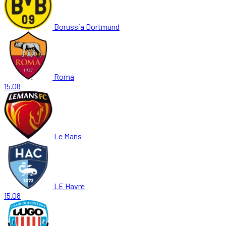
Borussia Dortmund
Roma
15.08
Le Mans
LE Havre
15.08