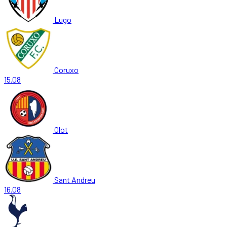
Lugo
Coruxo
15.08
Olot
Sant Andreu
16.08