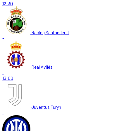
12:30
Racing Santander II
-
Real Avilés
-
13:00
Juventus Turyn
-