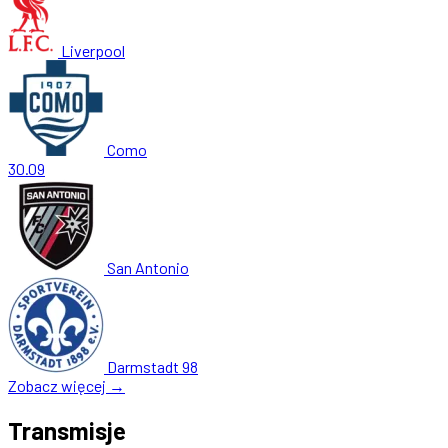
Liverpool
Como
30.09
San Antonio
Darmstadt 98
Zobacz więcej →
Transmisje