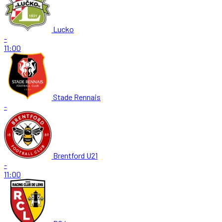
Lucko
-
11:00
Stade Rennais
-
Brentford U21
-
11:00