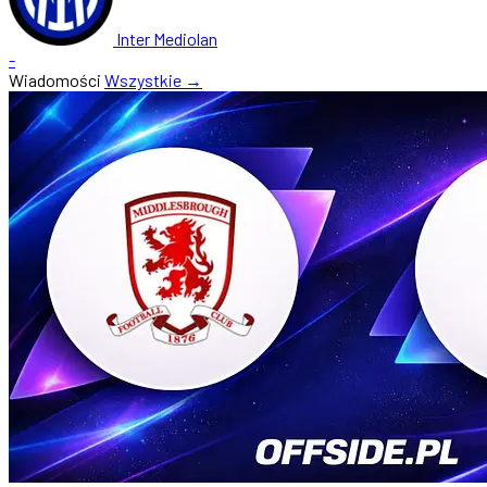
Inter Mediolan
-
Wiadomości
Wszystkie →