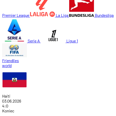
Premier League
La Liga
Bundesliga
Serie A
Ligue 1
Friendlies
world
Haiti
03.06.2026
4
:
0
Koniec