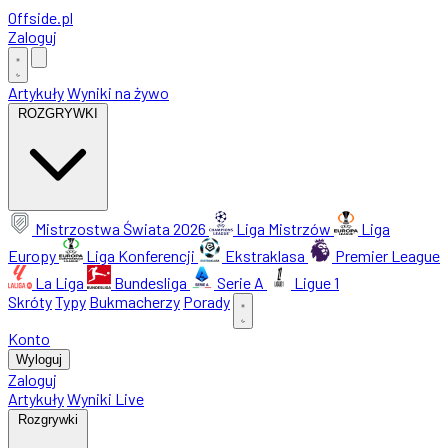
Offside
.
pl
Zaloguj
Artykuły
Wyniki na żywo
ROZGRYWKI
Mistrzostwa Świata 2026
Liga Mistrzów
Liga
Europy
Liga Konferencji
Ekstraklasa
Premier League
La Liga
Bundesliga
Serie A
Ligue 1
Skróty
Typy
Bukmacherzy
Porady
Konto
Wyloguj
Zaloguj
Artykuły
Wyniki Live
Rozgrywki