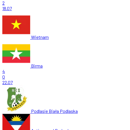
2
18.07
Wietnam
Birma
4
0
22.07
Podlasie Biała Podlaska