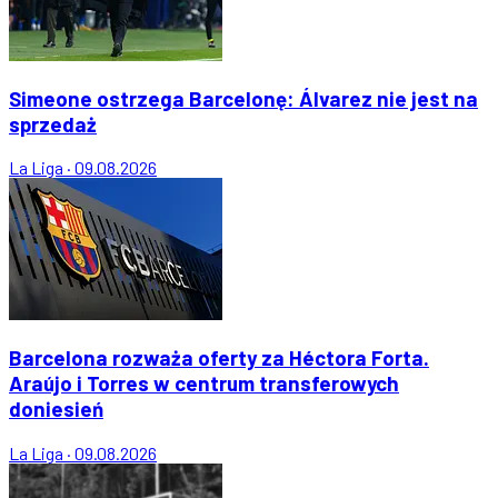
Simeone ostrzega Barcelonę: Álvarez nie jest na
sprzedaż
La Liga
·
09.08.2026
Barcelona rozważa oferty za Héctora Forta.
Araújo i Torres w centrum transferowych
doniesień
La Liga
·
09.08.2026