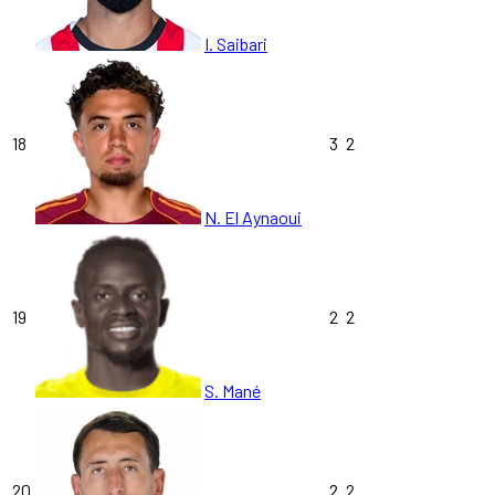
I. Saibari
18
3
2
N. El Aynaoui
19
2
2
S. Mané
20
2
2