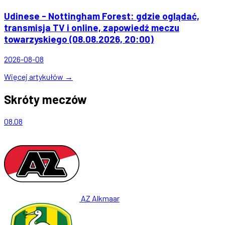
Udinese - Nottingham Forest: gdzie oglądać,
transmisja TV i online, zapowiedź meczu
towarzyskiego (08.08.2026, 20:00)
2026-08-08
Więcej artykułów →
Skróty meczów
08.08
AZ Alkmaar