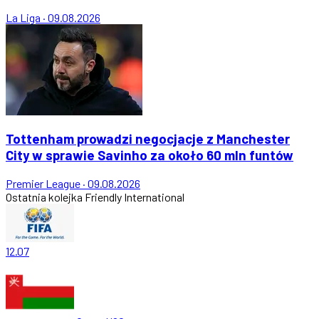
La Liga
·
09.08.2026
Tottenham prowadzi negocjacje z Manchester
City w sprawie Savinho za około 60 mln funtów
Premier League
·
09.08.2026
Ostatnia kolejka
Friendly International
12.07