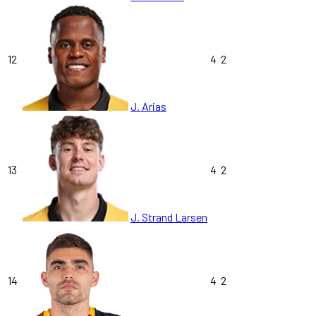
12
4
2
J. Arias
13
4
2
J. Strand Larsen
14
4
2