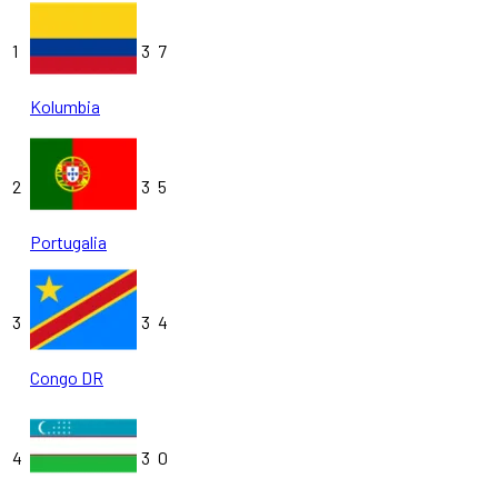
1
3
7
Kolumbia
2
3
5
Portugalia
3
3
4
Congo DR
4
3
0