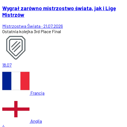
Wygrał zarówno mistrzostwo świata, jak i Ligę
Mistrzów
Mistrzostwa Świata
·
21.07.2026
Ostatnia kolejka
3rd Place Final
18.07
Francja
Anglia
4