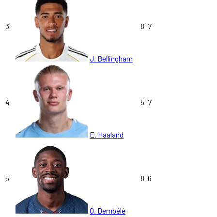
3
8
7
J. Bellingham
4
5
7
E. Haaland
5
8
6
O. Dembélé