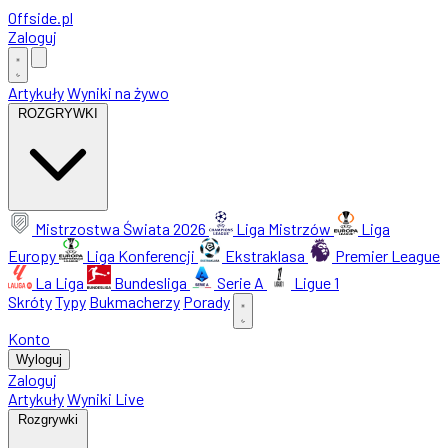
Offside
.
pl
Zaloguj
Artykuły
Wyniki na żywo
ROZGRYWKI
Mistrzostwa Świata 2026
Liga Mistrzów
Liga
Europy
Liga Konferencji
Ekstraklasa
Premier League
La Liga
Bundesliga
Serie A
Ligue 1
Skróty
Typy
Bukmacherzy
Porady
Konto
Wyloguj
Zaloguj
Artykuły
Wyniki Live
Rozgrywki