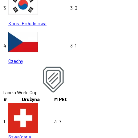
3
3
3
Korea Południowa
4
3
1
Czechy
Tabela World Cup
#
Drużyna
M
Pkt
1
3
7
Szwajcaria