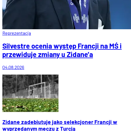
Reprezentacja
Silvestre ocenia występ Francji na MŚ i
przewiduje zmiany u Zidane’a
04.08.2026
Zidane zadebiutuje jako selekcjoner Francji w
wyprzedanym meczu z Turcją