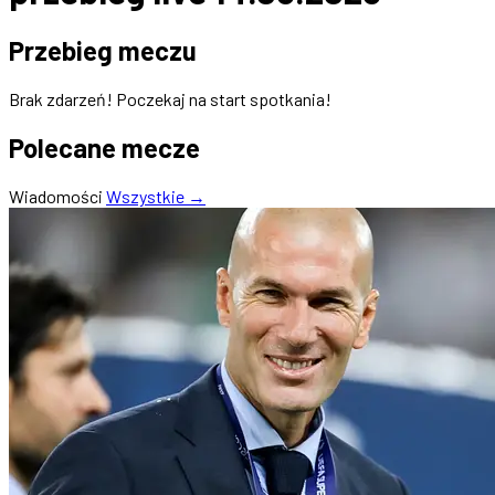
Przebieg meczu
Brak zdarzeń! Poczekaj na start spotkania!
Polecane mecze
Wiadomości
Wszystkie →