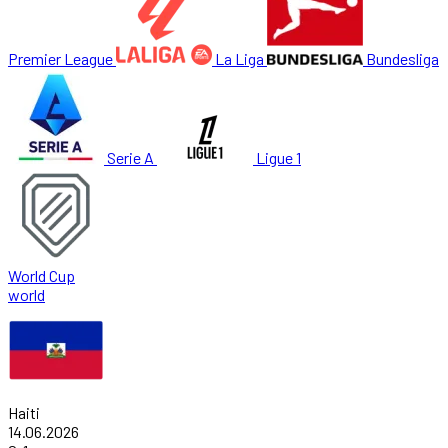
Premier League
La Liga
Bundesliga
Serie A
Ligue 1
World Cup
world
Haiti
14.06.2026