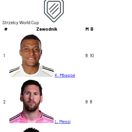
Strzelcy World Cup
#
Zawodnik
M
B
1
8
10
K. Mbappé
2
8
8
L. Messi