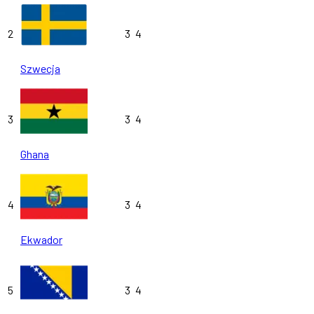
2
3
4
Szwecja
3
3
4
Ghana
4
3
4
Ekwador
5
3
4