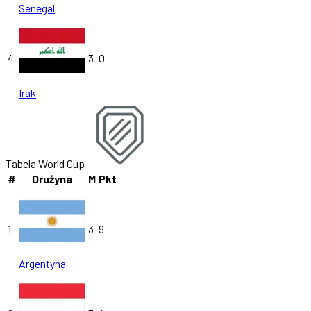
Senegal
4
3
0
Irak
Tabela World Cup
#
Drużyna
M
Pkt
1
3
9
Argentyna