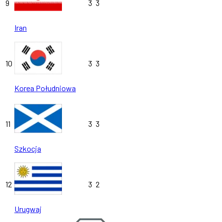
9
3
3
Iran
10
3
3
Korea Południowa
11
3
3
Szkocja
12
3
2
Urugwaj