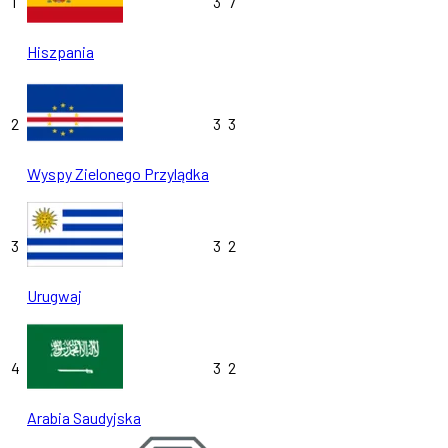
1
3
7
Hiszpania
2
3
3
Wyspy Zielonego Przylądka
3
3
2
Urugwaj
4
3
2
Arabia Saudyjska