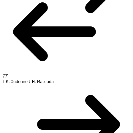
77'
↑ K. Oudenne
↓ H. Matsuda