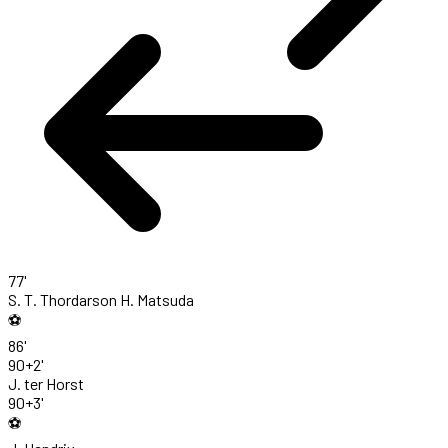
77'
S. T. Thordarson
H. Matsuda
⚽
86'
90+2'
J. ter Horst
90+3'
⚽