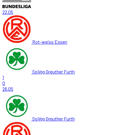
22.05
Rot-weiss Essen
SpVgg Greuther Furth
1
0
26.05
SpVgg Greuther Furth