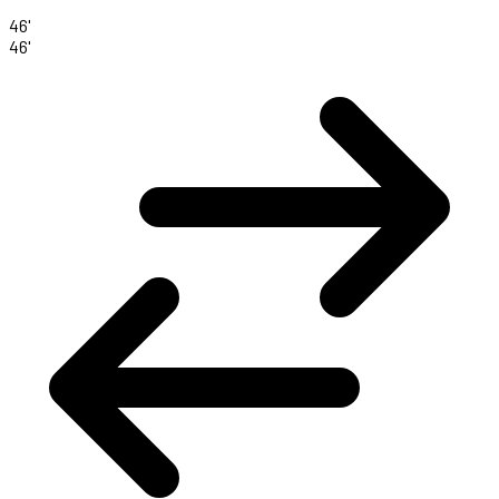
46'
46'