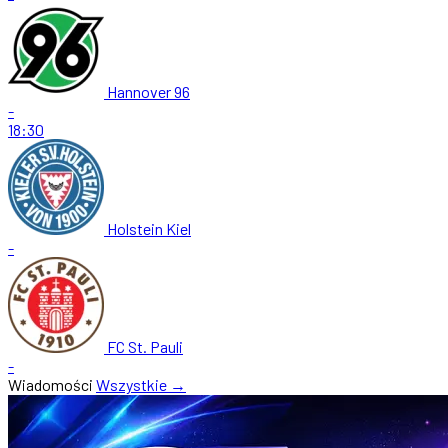
Hannover 96
-
18:30
Holstein Kiel
-
FC St. Pauli
-
Wiadomości
Wszystkie →