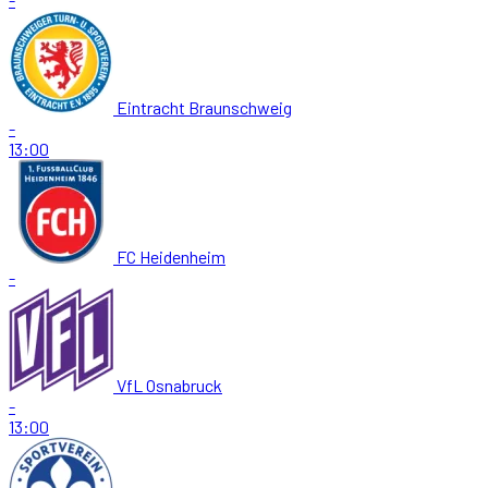
Eintracht Braunschweig
-
13:00
FC Heidenheim
-
VfL Osnabruck
-
13:00