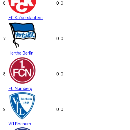
6
0
0
FC Kaiserslautern
7
0
0
Hertha Berlin
8
0
0
FC Nurnberg
9
0
0
Vfl Bochum