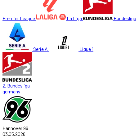
Premier League
La Liga
Bundesliga
Serie A
Ligue 1
2. Bundesliga
germany
Hannover 96
03.05.2026