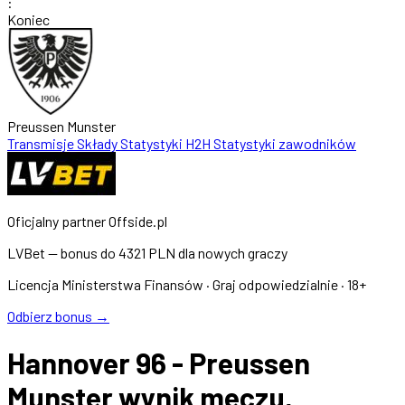
:
Koniec
Preussen Munster
Transmisje
Składy
Statystyki
H2H
Statystyki zawodników
Oficjalny partner Offside.pl
LVBet — bonus do
4321 PLN
dla nowych graczy
Licencja Ministerstwa Finansów · Graj odpowiedzialnie · 18+
Odbierz bonus →
Hannover 96 - Preussen
Munster wynik meczu,