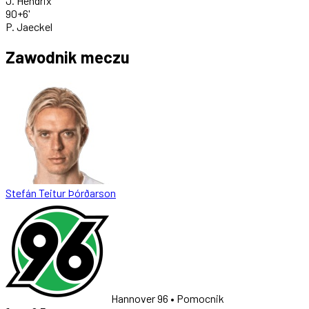
J. Hendrix
90+6'
P. Jaeckel
Zawodnik meczu
Stefán Teitur Þórðarson
Hannover 96
• Pomocnik