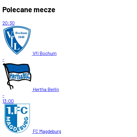
Polecane mecze
20:30
Vfl Bochum
-
Hertha Berlin
-
13:00
FC Magdeburg
-