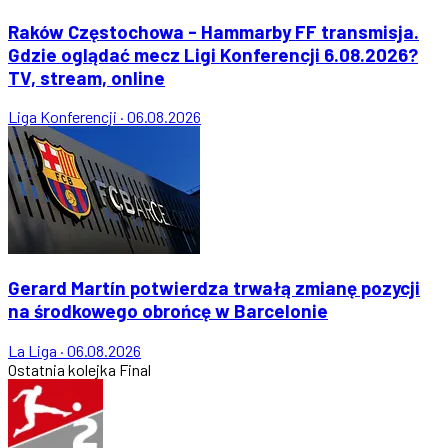
Raków Częstochowa - Hammarby FF transmisja.
Gdzie oglądać mecz Ligi Konferencji 6.08.2026?
TV, stream, online
Liga Konferencji
·
06.08.2026
Gerard Martín potwierdza trwałą zmianę pozycji
na środkowego obrońcę w Barcelonie
La Liga
·
06.08.2026
Ostatnia kolejka
Final