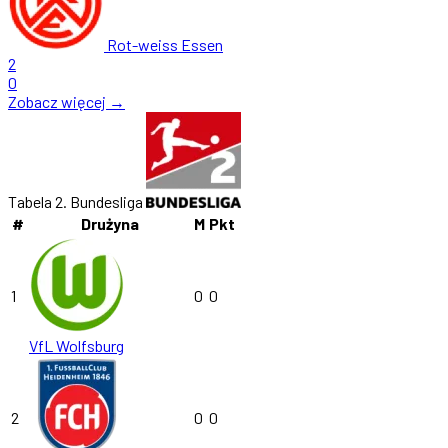
Rot-weiss Essen
2
0
Zobacz więcej →
Tabela 2. Bundesliga
#
Drużyna
M
Pkt
1
0
0
VfL Wolfsburg
2
0
0