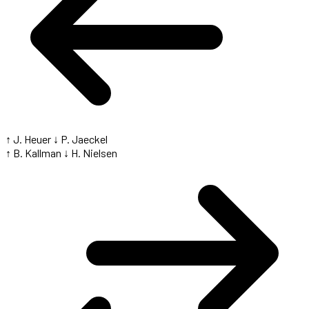
↑ J. Heuer
↓ P. Jaeckel
↑ B. Kallman
↓ H. Nielsen