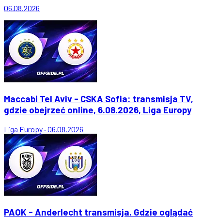
06.08.2026
Maccabi Tel Aviv - CSKA Sofia: transmisja TV,
gdzie obejrzeć online, 6.08.2026, Liga Europy
Liga Europy
·
06.08.2026
PAOK - Anderlecht transmisja. Gdzie oglądać