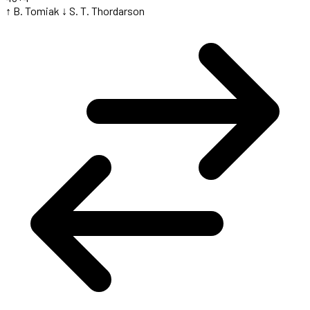
↑ B. Tomiak
↓ S. T. Thordarson