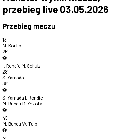
przebieg live 03.05.2026
Przebieg meczu
13'
N. Koulis
25'
⚽
I. Rondic
M. Schulz
28'
S. Yamada
39'
⚽
S. Yamada
I. Rondic
M. Bundu
D. Yokota
⚽
45+1'
M. Bundu
W. Taibi
⚽
45+4'