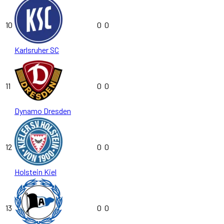
10
0
0
Karlsruher SC
11
0
0
Dynamo Dresden
12
0
0
Holstein Kiel
13
0
0