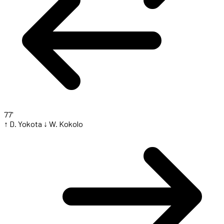
77'
↑ D. Yokota
↓ W. Kokolo