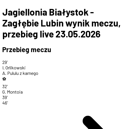
Jagiellonia Białystok -
Zagłębie Lubin wynik meczu,
przebieg live 23.05.2026
Przebieg meczu
29'
I. Orlikowski
A. Pululu
z karnego
⚽
32'
G. Montoia
39'
46'