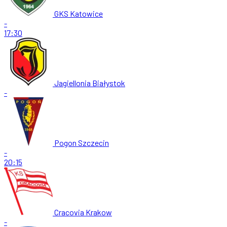
GKS Katowice
-
17:30
Jagiellonia Białystok
-
Pogon Szczecin
-
20:15
Cracovia Krakow
-