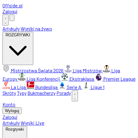
Offside
.
pl
Zaloguj
Artykuły
Wyniki na żywo
ROZGRYWKI
Mistrzostwa Świata 2026
Liga Mistrzów
Liga
Europy
Liga Konferencji
Ekstraklasa
Premier League
La Liga
Bundesliga
Serie A
Ligue 1
Skróty
Typy
Bukmacherzy
Porady
Konto
Wyloguj
Zaloguj
Artykuły
Wyniki Live
Rozgrywki