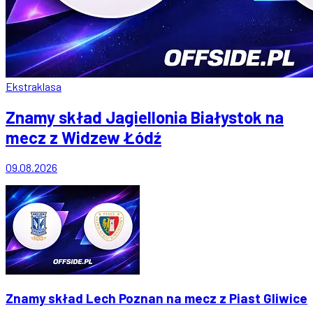
Ekstraklasa
Znamy skład Jagiellonia Białystok na
mecz z Widzew Łódź
09.08.2026
Znamy skład Lech Poznan na mecz z Piast Gliwice