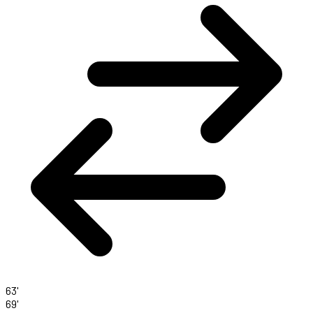
63'
69'