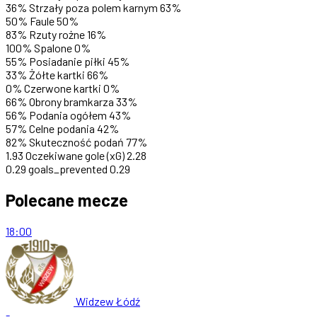
36%
Strzały poza polem karnym
63%
50%
Faule
50%
83%
Rzuty rożne
16%
100%
Spalone
0%
55%
Posiadanie piłki
45%
33%
Żółte kartki
66%
0%
Czerwone kartki
0%
66%
Obrony bramkarza
33%
56%
Podania ogółem
43%
57%
Celne podania
42%
82%
Skuteczność podań
77%
1.93
Oczekiwane gole (xG)
2.28
0.29
goals_prevented
0.29
Polecane mecze
18:00
Widzew Łódź
-