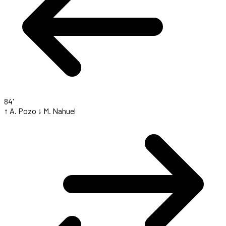
84'
↑ A. Pozo
↓ M. Nahuel