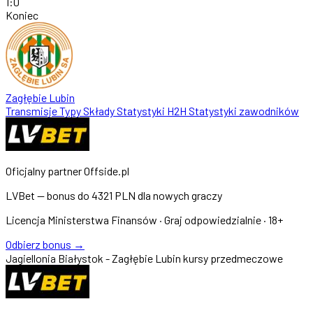
1
:
0
Koniec
Zagłębie Lubin
Transmisje
Typy
Składy
Statystyki
H2H
Statystyki zawodników
Oficjalny partner Offside.pl
LVBet — bonus do
4321 PLN
dla nowych graczy
Licencja Ministerstwa Finansów · Graj odpowiedzialnie · 18+
Odbierz bonus →
Jagiellonia Białystok - Zagłębie Lubin kursy przedmeczowe