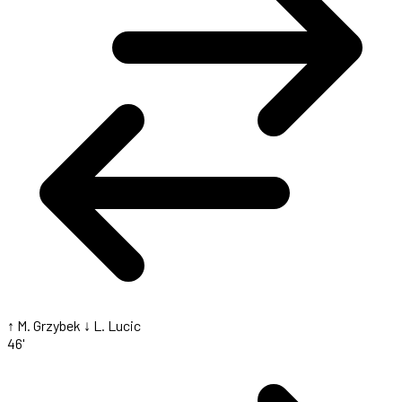
↑ M. Grzybek
↓ L. Lucic
46'