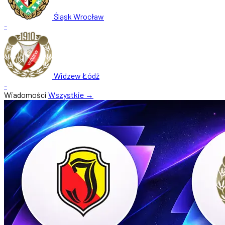
Śląsk Wrocław
-
Widzew Łódź
-
Wiadomości
Wszystkie →