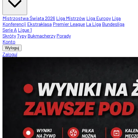
Mistrzostwa Świata 2026
Liga Mistrzów
Liga Europy
Liga
Konferencji
Ekstraklasa
Premier League
La Liga
Bundesliga
Serie A
Ligue 1
Skróty
Typy
Bukmacherzy
Porady
Konto
Wyloguj
Zaloguj