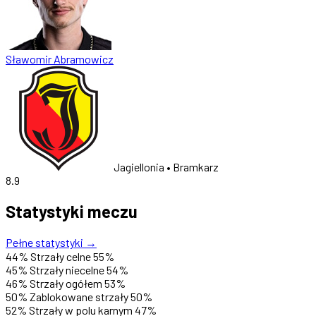
Sławomir Abramowicz
Jagiellonia
• Bramkarz
8.9
Statystyki meczu
Pełne statystyki →
44%
Strzały celne
55%
45%
Strzały niecelne
54%
46%
Strzały ogółem
53%
50%
Zablokowane strzały
50%
52%
Strzały w polu karnym
47%