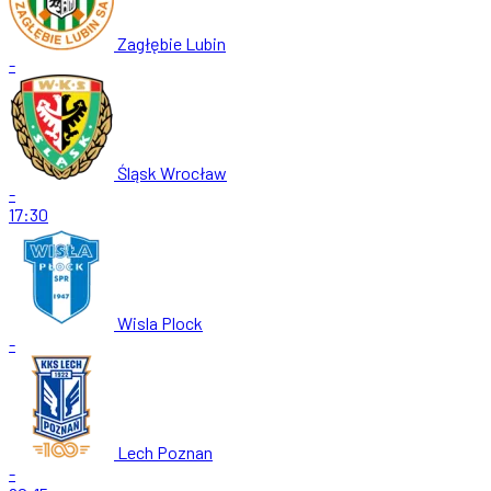
Zagłębie Lubin
-
Śląsk Wrocław
-
17:30
Wisla Plock
-
Lech Poznan
-