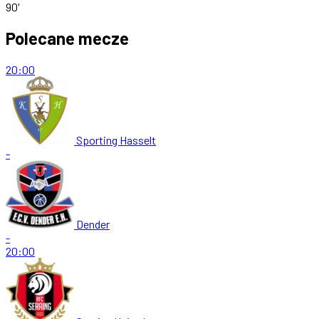
90'
Polecane mecze
20:00
Sporting Hasselt
-
Dender
-
20:00