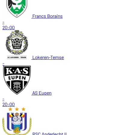
Francs Borains
-
20:00
Lokeren-Temse
-
AS Eupen
-
20:00
RSC Anderlecht II