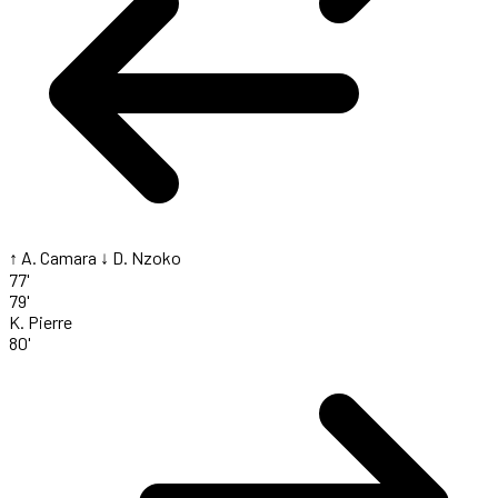
↑ A. Camara
↓ D. Nzoko
77'
79'
K. Pierre
80'