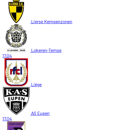
Lierse Kempenzonen
Lokeren-Temse
17.04
Liège
AS Eupen
17.04