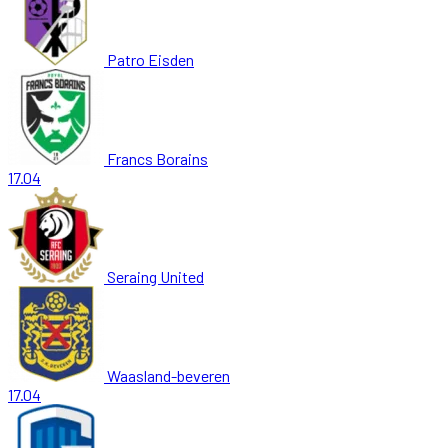
Patro Eisden
Francs Borains
17.04
Seraing United
Waasland-beveren
17.04