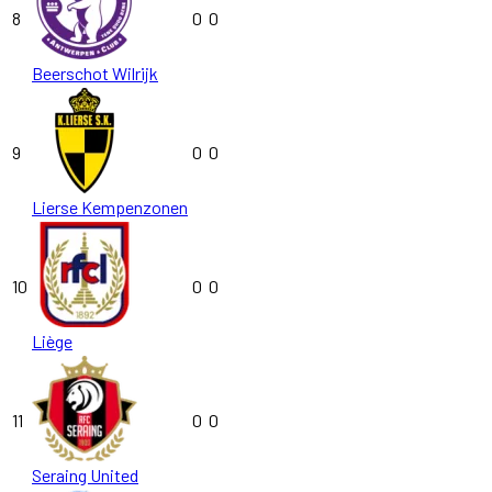
8
0
0
Beerschot Wilrijk
9
0
0
Lierse Kempenzonen
10
0
0
Liège
11
0
0
Seraing United