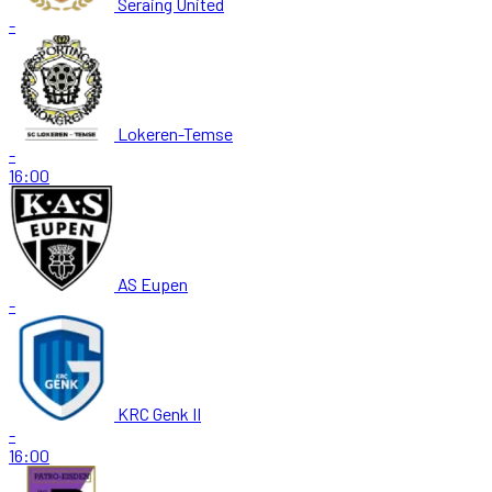
Seraing United
-
Lokeren-Temse
-
16:00
AS Eupen
-
KRC Genk II
-
16:00