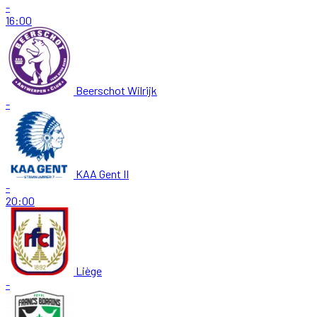
-
16:00
Beerschot Wilrijk
-
KAA Gent II
-
20:00
Liège
-