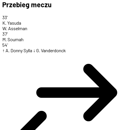
Przebieg meczu
33'
K. Yasuda
W. Asselman
37'
M. Soumah
54'
↑ A. Donny Sylla
↓ G. Vanderdonck