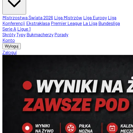
Mistrzostwa Świata 2026
Liga Mistrzów
Liga Europy
Liga
Konferencji
Ekstraklasa
Premier League
La Liga
Bundesliga
Serie A
Ligue 1
Skróty
Typy
Bukmacherzy
Porady
Konto
Wyloguj
Zaloguj