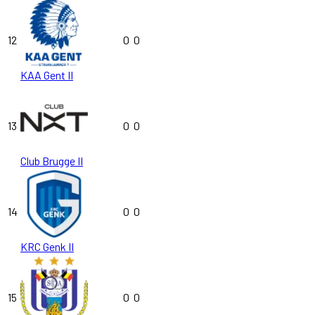
12
0
0
KAA Gent II
13
0
0
Club Brugge II
14
0
0
KRC Genk II
15
0
0