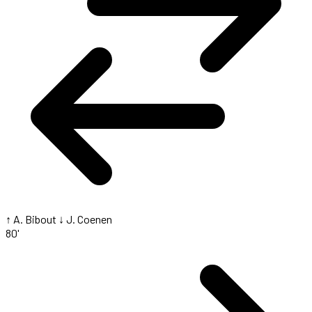
↑ A. Bibout
↓ J. Coenen
80'