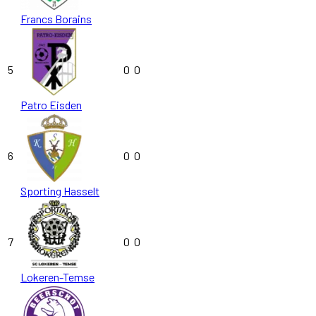
Francs Borains
5
0
0
Patro Eisden
6
0
0
Sporting Hasselt
7
0
0
Lokeren-Temse