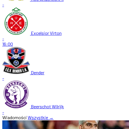
-
Excelsior Virton
-
16:00
Dender
-
Beerschot Wilrijk
-
Wiadomości
Wszystkie →