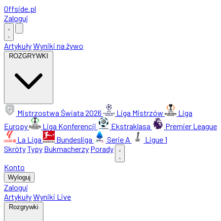
Offside
.
pl
Zaloguj
Artykuły
Wyniki na żywo
ROZGRYWKI
Mistrzostwa Świata 2026
Liga Mistrzów
Liga
Europy
Liga Konferencji
Ekstraklasa
Premier League
La Liga
Bundesliga
Serie A
Ligue 1
Skróty
Typy
Bukmacherzy
Porady
Konto
Wyloguj
Zaloguj
Artykuły
Wyniki Live
Rozgrywki