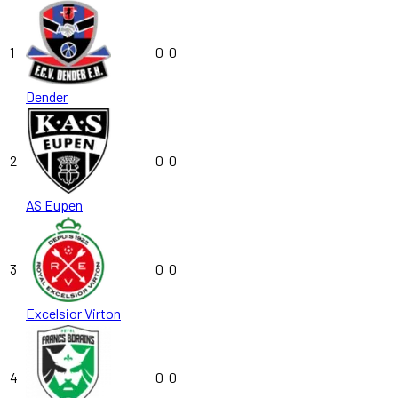
1
0
0
Dender
2
0
0
AS Eupen
3
0
0
Excelsior Virton
4
0
0