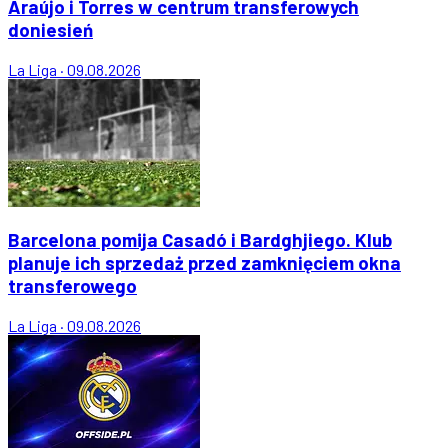
Araújo i Torres w centrum transferowych
doniesień
La Liga
·
09.08.2026
Barcelona pomija Casadó i Bardghjiego. Klub
planuje ich sprzedaż przed zamknięciem okna
transferowego
La Liga
·
09.08.2026