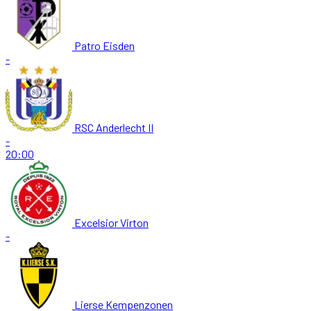
Patro Eisden
-
RSC Anderlecht II
-
20:00
Excelsior Virton
-
Lierse Kempenzonen