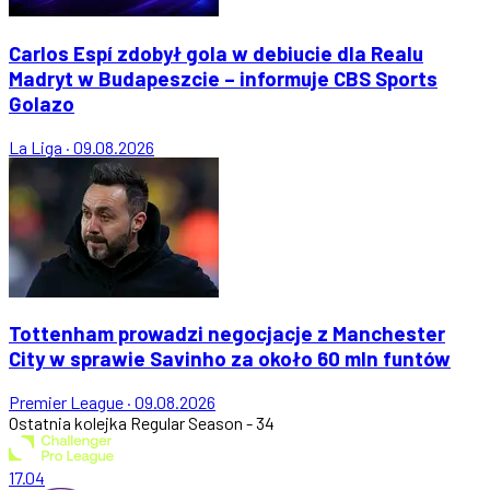
Carlos Espí zdobył gola w debiucie dla Realu
Madryt w Budapeszcie – informuje CBS Sports
Golazo
La Liga
·
09.08.2026
Tottenham prowadzi negocjacje z Manchester
City w sprawie Savinho za około 60 mln funtów
Premier League
·
09.08.2026
Ostatnia kolejka
Regular Season - 34
17.04