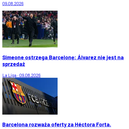
09.08.2026
Simeone ostrzega Barcelonę: Álvarez nie jest na
sprzedaż
La Liga
·
09.08.2026
Barcelona rozważa oferty za Héctora Forta.