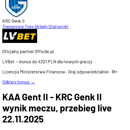
KRC Genk II
Transmisje
Typy
Składy
Statystyki
Oficjalny partner Offside.pl
LVBet — bonus do
4321 PLN
dla nowych graczy
Licencja Ministerstwa Finansów · Graj odpowiedzialnie · 18+
Odbierz bonus →
KAA Gent II - KRC Genk II
wynik meczu, przebieg live
22.11.2025