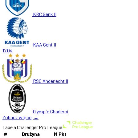
KRC Genk II
KAA Gent II
17.04
RSC Anderlecht II
Olympic Charleroi
Zobacz więcej →
Tabela Challenger Pro League
#
Drużyna
M
Pkt