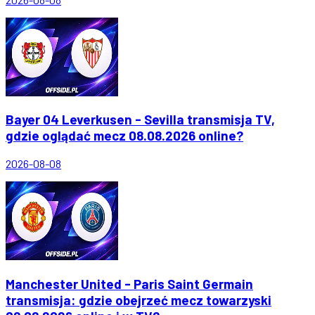
Bayer 04 Leverkusen - Sevilla transmisja TV,
gdzie oglądać mecz 08.08.2026 online?
2026-08-08
Manchester United - Paris Saint Germain
transmisja: gdzie obejrzeć mecz towarzyski