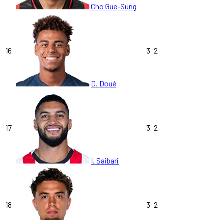
Cho Gue-Sung
16
3
2
D. Doué
17
3
2
I. Saibari
18
3
2