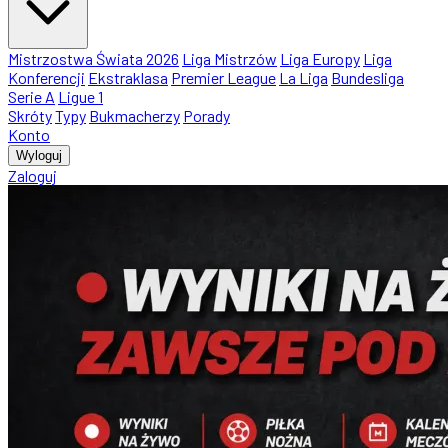
Mistrzostwa Świata 2026
Liga Mistrzów
Liga Europy
Liga
Konferencji
Ekstraklasa
Premier League
La Liga
Bundesliga
Serie A
Ligue 1
Skróty
Typy
Bukmacherzy
Porady
Konto
Wyloguj
Zaloguj