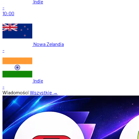
Indie
-
10:00
Nowa Zelandia
-
Indie
-
Wiadomości
Wszystkie →