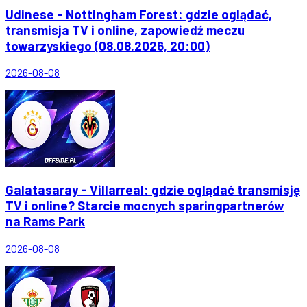
Udinese - Nottingham Forest: gdzie oglądać,
transmisja TV i online, zapowiedź meczu
towarzyskiego (08.08.2026, 20:00)
2026-08-08
Galatasaray - Villarreal: gdzie oglądać transmisję
TV i online? Starcie mocnych sparingpartnerów
na Rams Park
2026-08-08