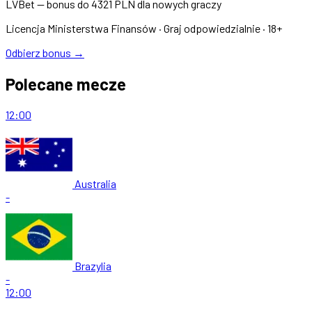
LVBet — bonus do
4321 PLN
dla nowych graczy
Licencja Ministerstwa Finansów · Graj odpowiedzialnie · 18+
Odbierz bonus →
Polecane mecze
12:00
Australia
-
Brazylia
-
12:00