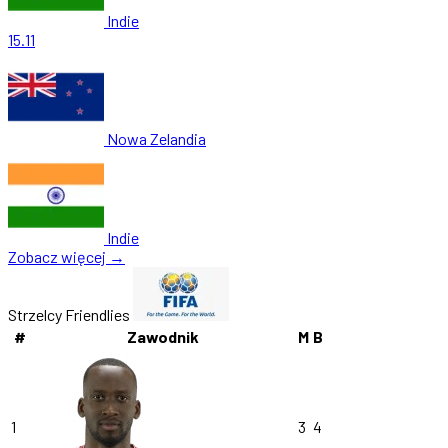
Indie
15.11
Nowa Zelandia
Indie
Zobacz więcej →
Strzelcy Friendlies
#
Zawodnik
M
B
1
3
4