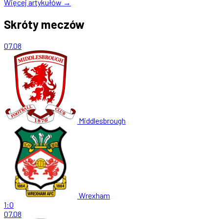
Więcej artykułów →
Skróty meczów
07.08
Middlesbrough
Wrexham
1:0
07.08