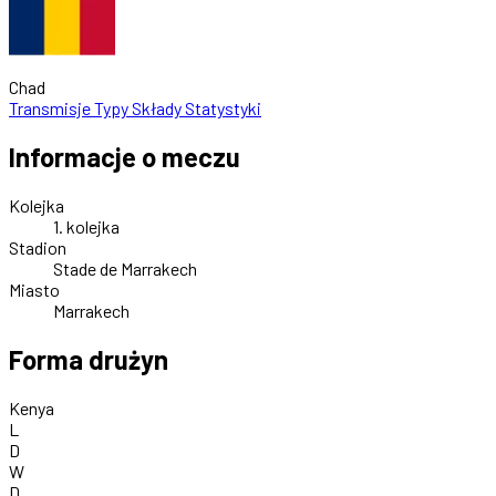
Chad
Transmisje
Typy
Składy
Statystyki
Informacje o meczu
Kolejka
1. kolejka
Stadion
Stade de Marrakech
Miasto
Marrakech
Forma drużyn
Kenya
L
D
W
D