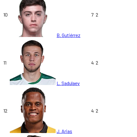
10
7
2
B. Gutiérrez
11
4
2
L. Sadulaev
12
4
2
J. Arias