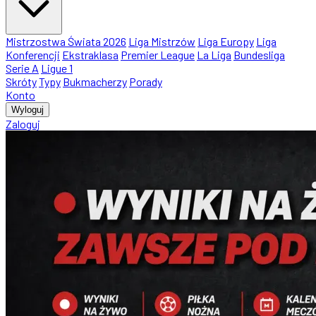
Mistrzostwa Świata 2026
Liga Mistrzów
Liga Europy
Liga
Konferencji
Ekstraklasa
Premier League
La Liga
Bundesliga
Serie A
Ligue 1
Skróty
Typy
Bukmacherzy
Porady
Konto
Wyloguj
Zaloguj