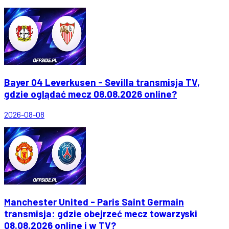
Bayer 04 Leverkusen - Sevilla transmisja TV,
gdzie oglądać mecz 08.08.2026 online?
2026-08-08
Manchester United - Paris Saint Germain
transmisja: gdzie obejrzeć mecz towarzyski
08.08.2026 online i w TV?