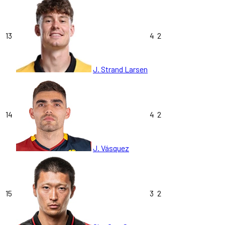
13
4
2
J. Strand Larsen
14
4
2
J. Vásquez
15
3
2