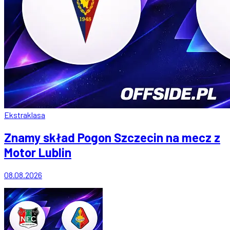
Ekstraklasa
Znamy skład Pogon Szczecin na mecz z
Motor Lublin
08.08.2026