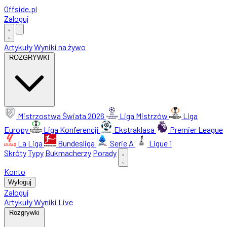
Offside
.
pl
Zaloguj
Artykuły
Wyniki na żywo
ROZGRYWKI
Mistrzostwa Świata 2026
Liga Mistrzów
Liga
Europy
Liga Konferencji
Ekstraklasa
Premier League
La Liga
Bundesliga
Serie A
Ligue 1
Skróty
Typy
Bukmacherzy
Porady
Konto
Wyloguj
Zaloguj
Artykuły
Wyniki Live
Rozgrywki