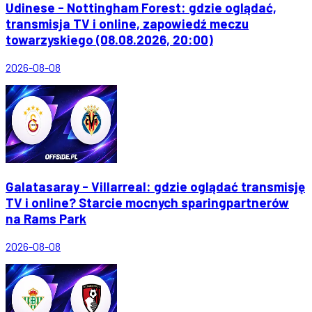
Udinese - Nottingham Forest: gdzie oglądać,
transmisja TV i online, zapowiedź meczu
towarzyskiego (08.08.2026, 20:00)
2026-08-08
Galatasaray - Villarreal: gdzie oglądać transmisję
TV i online? Starcie mocnych sparingpartnerów
na Rams Park
2026-08-08