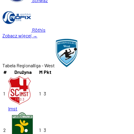
Schwaz
Röthis
Zobacz więcej →
Tabela Regionalliga - West
#
Drużyna
M
Pkt
1
1
3
Imst
2
1
3