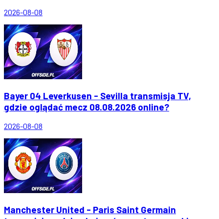
2026-08-08
Bayer 04 Leverkusen - Sevilla transmisja TV,
gdzie oglądać mecz 08.08.2026 online?
2026-08-08
Manchester United - Paris Saint Germain