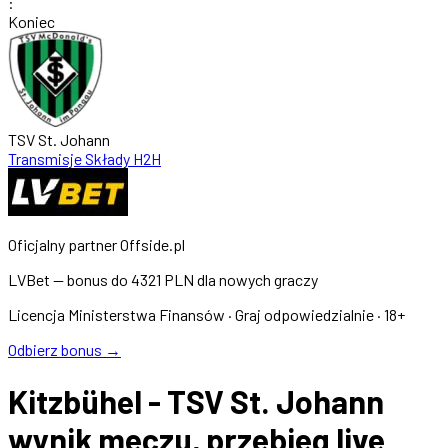
:
Koniec
TSV St. Johann
Transmisje
Składy
H2H
Oficjalny partner Offside.pl
LVBet — bonus do
4321 PLN
dla nowych graczy
Licencja Ministerstwa Finansów · Graj odpowiedzialnie · 18+
Odbierz bonus →
Kitzbühel - TSV St. Johann
wynik meczu, przebieg live