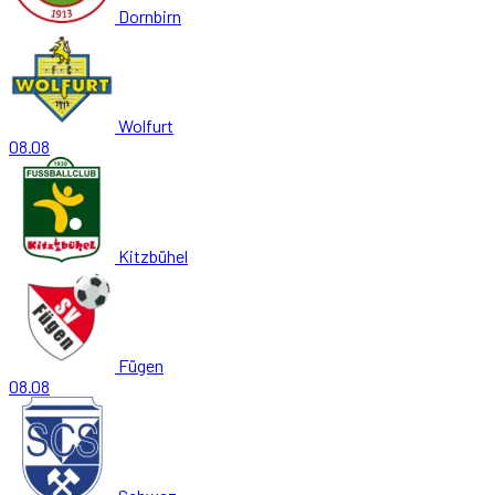
Dornbirn
Wolfurt
08.08
Kitzbühel
Fügen
08.08