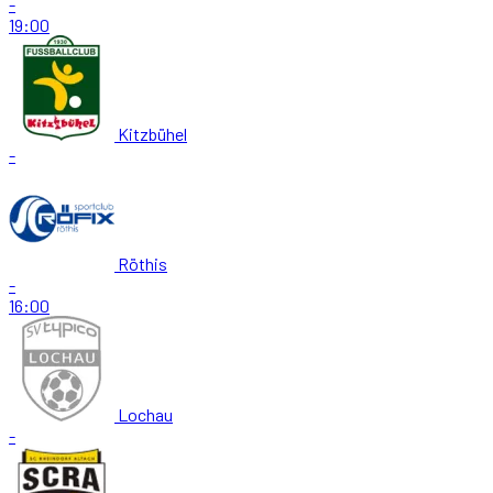
-
19:00
Kitzbühel
-
Röthis
-
16:00
Lochau
-