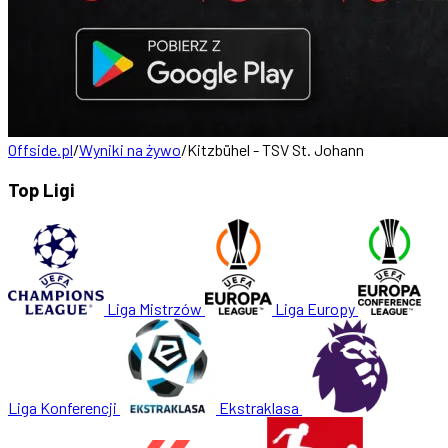
Offside.pl
/
Wyniki na żywo
/
Kitzbühel - TSV St. Johann
Top Ligi
Liga Mistrzów
Liga Europy
Liga Konferencji
Ekstraklasa