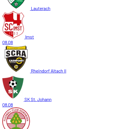
Lauterach
Imst
08.08
Rheindorf Altach II
SK St. Johann
08.08