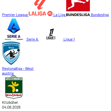
Premier League
La Liga
Bundesliga
Serie A
Ligue 1
Regionalliga - West
austria
Kitzbühel
04.06.2026