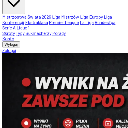
Mistrzostwa Świata 2026
Liga Mistrzów
Liga Europy
Liga
Konferencji
Ekstraklasa
Premier League
La Liga
Bundesliga
Serie A
Ligue 1
Skróty
Typy
Bukmacherzy
Porady
Konto
Wyloguj
Zaloguj