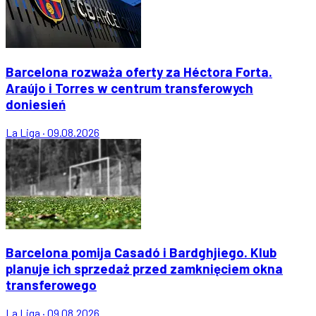
Barcelona rozważa oferty za Héctora Forta.
Araújo i Torres w centrum transferowych
doniesień
La Liga
·
09.08.2026
Barcelona pomija Casadó i Bardghjiego. Klub
planuje ich sprzedaż przed zamknięciem okna
transferowego
La Liga
·
09.08.2026