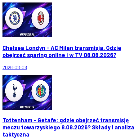
Chelsea Londyn - AC Milan transmisja. Gdzie
obejrzeć sparing online i w TV 08.08.2026?
2026-08-08
Tottenham - Getafe: gdzie obejrzeć transmisję
meczu towarzyskiego 8.08.2026? Składy i analiza
taktyczna