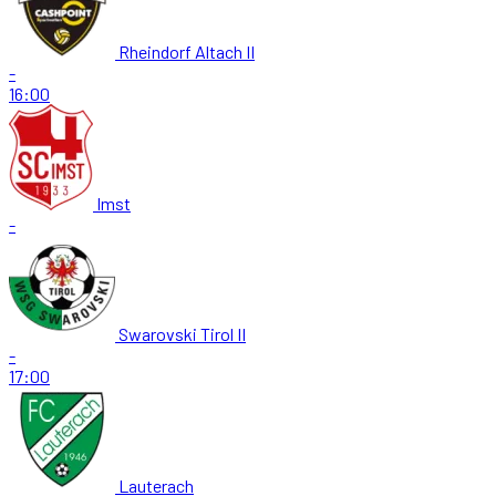
Rheindorf Altach II
-
16:00
Imst
-
Swarovski Tirol II
-
17:00
Lauterach