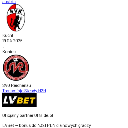
austria
Kuchl
19.04.2026
:
Koniec
SVG Reichenau
Transmisje
Składy
H2H
Oficjalny partner Offside.pl
LVBet — bonus do
4321 PLN
dla nowych graczy