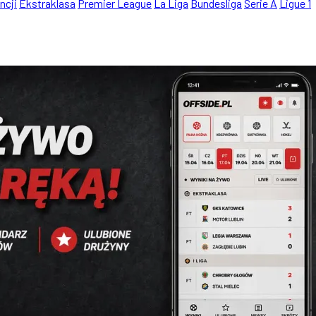
ncji
Ekstraklasa
Premier League
La Liga
Bundesliga
Serie A
Ligue 1