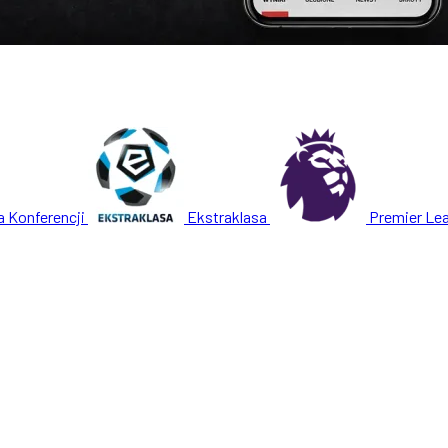
a Konferencji
Ekstraklasa
Premier Le