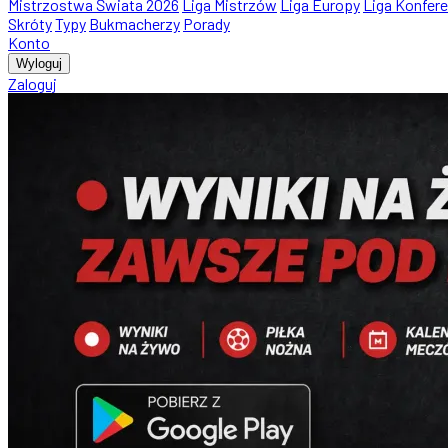
Mistrzostwa Świata 2026
Liga Mistrzów
Liga Europy
Liga Konfere
Skróty
Typy
Bukmacherzy
Porady
Konto
Wyloguj
Zaloguj