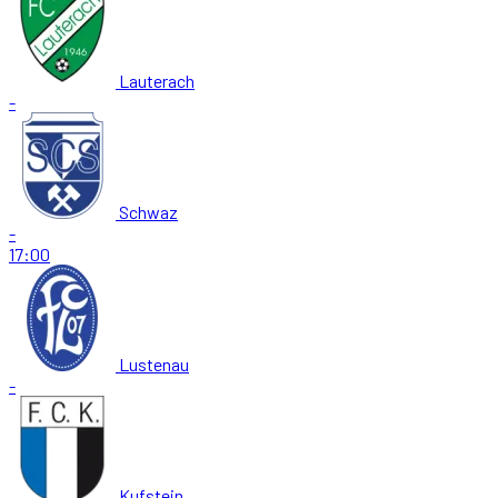
Lauterach
-
Schwaz
-
17:00
Lustenau
-
Kufstein