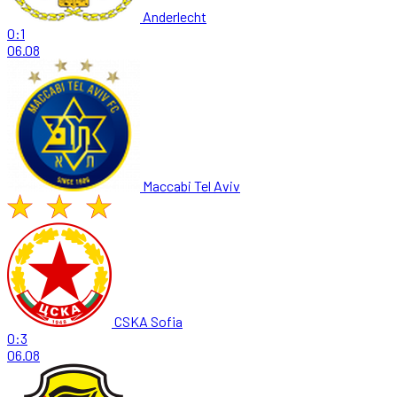
Anderlecht
0:1
06.08
Maccabi Tel Aviv
CSKA Sofia
0:3
06.08