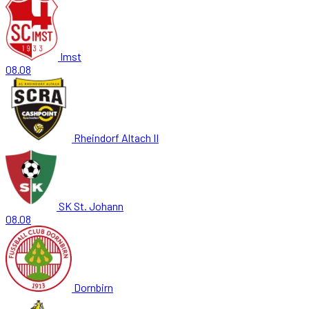
Imst
08.08
Rheindorf Altach II
SK St. Johann
08.08
Dornbirn