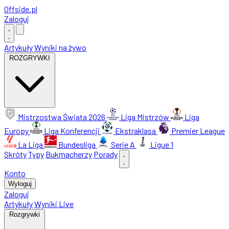
Offside
.
pl
Zaloguj
Artykuły
Wyniki na żywo
ROZGRYWKI
Mistrzostwa Świata 2026
Liga Mistrzów
Liga
Europy
Liga Konferencji
Ekstraklasa
Premier League
La Liga
Bundesliga
Serie A
Ligue 1
Skróty
Typy
Bukmacherzy
Porady
Konto
Wyloguj
Zaloguj
Artykuły
Wyniki Live
Rozgrywki