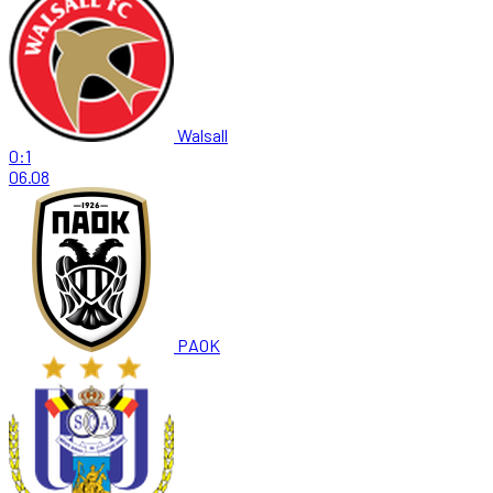
Walsall
0:1
06.08
PAOK