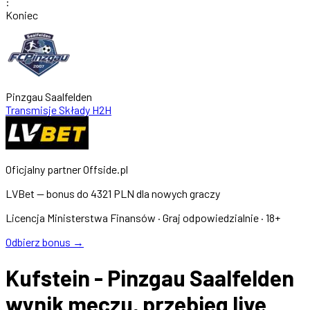
:
Koniec
Pinzgau Saalfelden
Transmisje
Składy
H2H
Oficjalny partner Offside.pl
LVBet — bonus do
4321 PLN
dla nowych graczy
Licencja Ministerstwa Finansów · Graj odpowiedzialnie · 18+
Odbierz bonus →
Kufstein - Pinzgau Saalfelden
wynik meczu, przebieg live