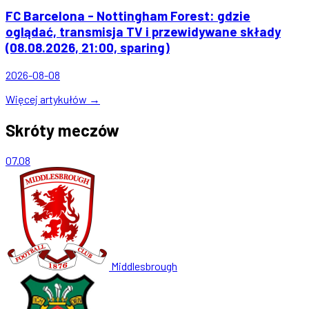
FC Barcelona - Nottingham Forest: gdzie
oglądać, transmisja TV i przewidywane składy
(08.08.2026, 21:00, sparing)
2026-08-08
Więcej artykułów →
Skróty meczów
07.08
Middlesbrough