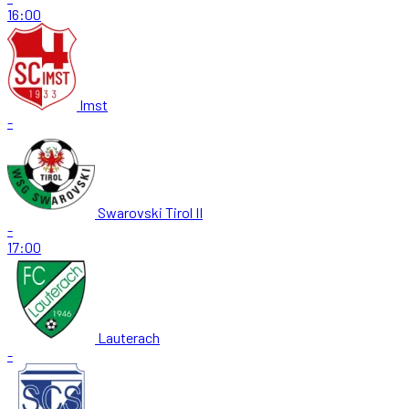
16:00
Imst
-
Swarovski Tirol II
-
17:00
Lauterach
-