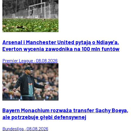
Arsenal i Manchester United pytają o Ndiaye’a.
Everton wycenia zawodnika na 100 mln funtów
Premier League
·
08.08.2026
Bayern Monachium rozważa transfer Sachy Boeya,
ale potrzebuje głębi defensywnej
Bundesliga
·
08.08.2026