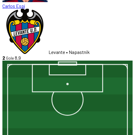
Carlos Espí
Levante
• Napastnik
2
8.9
Gole