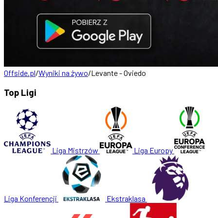
Offside.pl
/
Wyniki na żywo
/
Levante - Oviedo
Top Ligi
Liga Mistrzów
Liga Europy
Liga Konferencji
Ekstraklasa