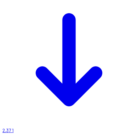
2.37
1