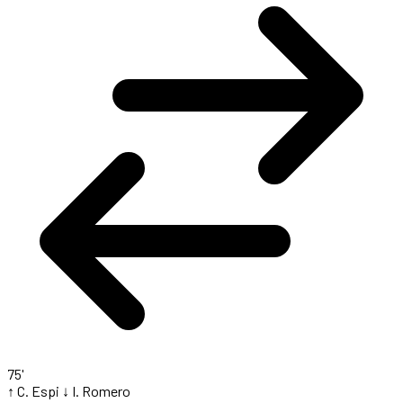
75'
↑ C. Espi
↓ I. Romero