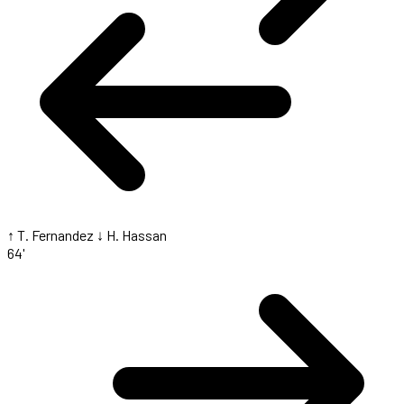
↑ T. Fernandez
↓ H. Hassan
64'