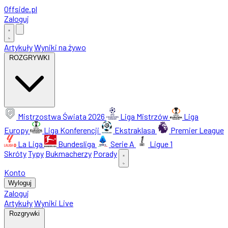
Offside
.
pl
Zaloguj
Artykuły
Wyniki na żywo
ROZGRYWKI
Mistrzostwa Świata 2026
Liga Mistrzów
Liga
Europy
Liga Konferencji
Ekstraklasa
Premier League
La Liga
Bundesliga
Serie A
Ligue 1
Skróty
Typy
Bukmacherzy
Porady
Konto
Wyloguj
Zaloguj
Artykuły
Wyniki Live
Rozgrywki