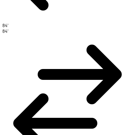
84'
84'