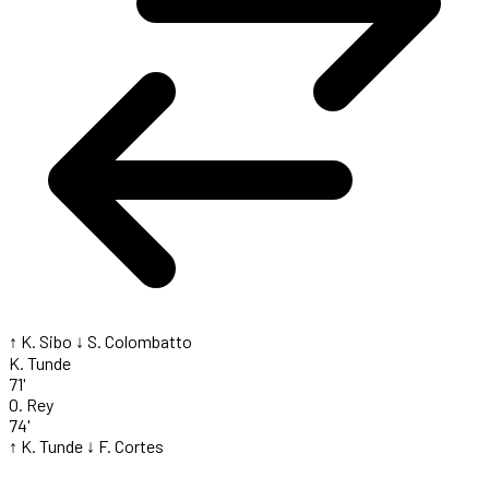
↑ K. Sibo
↓ S. Colombatto
K. Tunde
71'
O. Rey
74'
↑ K. Tunde
↓ F. Cortes