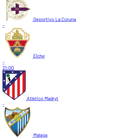
Deportivo La Coruna
-
Elche
-
21:00
Atletico Madryt
-
Malaga