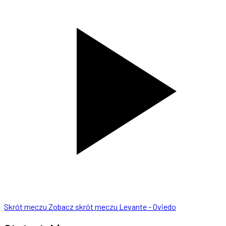
Skrót meczu
Zobacz skrót meczu Levante - Oviedo