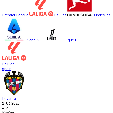
Premier League
La Liga
Bundesliga
Serie A
Ligue 1
La Liga
spain
Levante
21.03.2026
4
:
2
Koniec