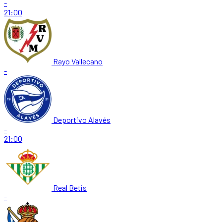
-
21:00
Rayo Vallecano
-
Deportivo Alavés
-
21:00
Real Betis
-