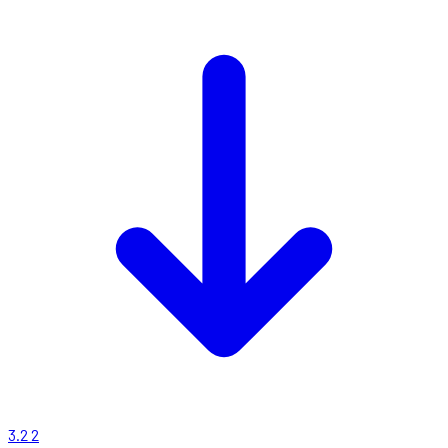
3.2
2