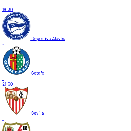
19:30
Deportivo Alavés
-
Getafe
-
21:30
Sevilla
-