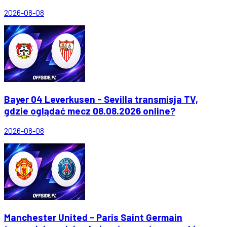
2026-08-08
Bayer 04 Leverkusen - Sevilla transmisja TV,
gdzie oglądać mecz 08.08.2026 online?
2026-08-08
Manchester United - Paris Saint Germain