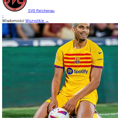
SVG Reichenau
-
Wiadomości
Wszystkie →