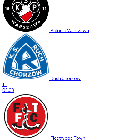
Polonia Warszawa
Ruch Chorzów
1:1
08.08
Fleetwood Town