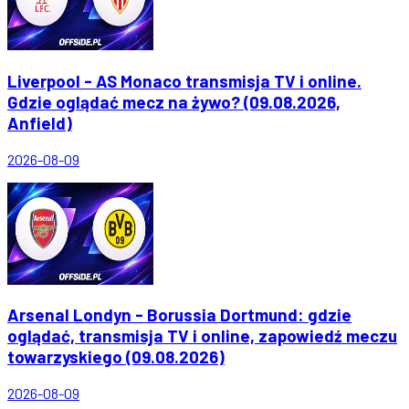
Liverpool - AS Monaco transmisja TV i online.
Gdzie oglądać mecz na żywo? (09.08.2026,
Anfield)
2026-08-09
Arsenal Londyn - Borussia Dortmund: gdzie
oglądać, transmisja TV i online, zapowiedź meczu
towarzyskiego (09.08.2026)
2026-08-09