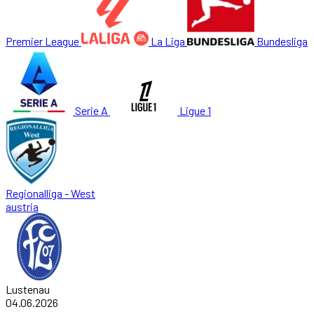
Premier League
La Liga
Bundesliga
Serie A
Ligue 1
Regionalliga - West
austria
Lustenau
04.06.2026