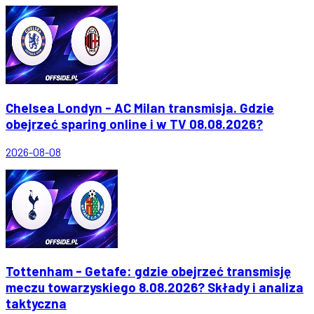
Chelsea Londyn - AC Milan transmisja. Gdzie
obejrzeć sparing online i w TV 08.08.2026?
2026-08-08
Tottenham - Getafe: gdzie obejrzeć transmisję
meczu towarzyskiego 8.08.2026? Składy i analiza
taktyczna