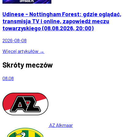
Udinese - Nottingham Forest: gdzie oglądać,
transmisja TV i online, zapowiedź meczu
towarzyskiego (08.08.2026, 20:00)
2026-08-08
Więcej artykułów →
Skróty meczów
08.08
AZ Alkmaar