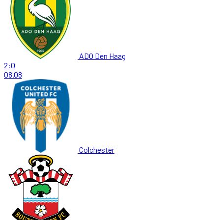
ADO Den Haag
2:0
08.08
Colchester