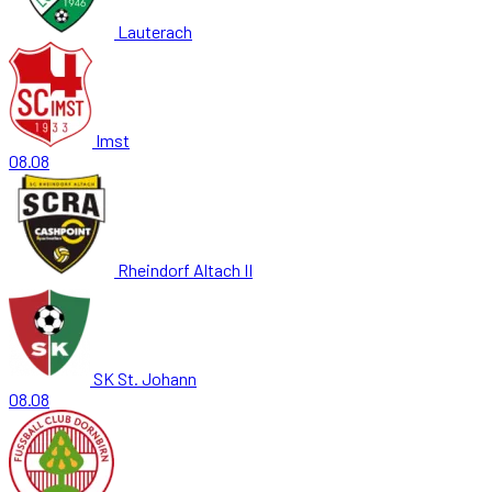
Lauterach
Imst
08.08
Rheindorf Altach II
SK St. Johann
08.08