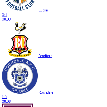
Luton
0:1
08.08
Bradford
Rochdale
1:0
08.08