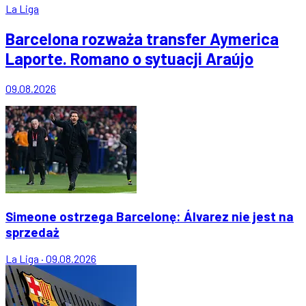
La Liga
Barcelona rozważa transfer Aymerica
Laporte. Romano o sytuacji Araújo
09.08.2026
Simeone ostrzega Barcelonę: Álvarez nie jest na
sprzedaż
La Liga
·
09.08.2026