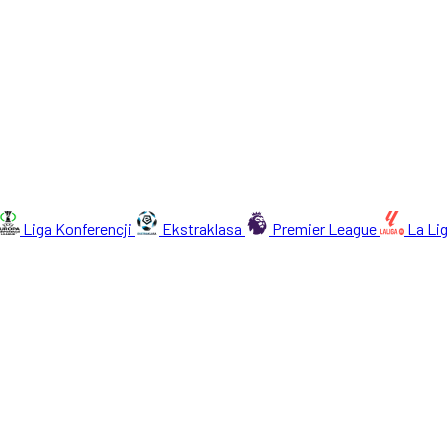
Liga Konferencji
Ekstraklasa
Premier League
La Li