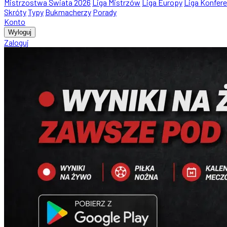
Mistrzostwa Świata 2026
Liga Mistrzów
Liga Europy
Liga Konfere
Skróty
Typy
Bukmacherzy
Porady
Konto
Wyloguj
Zaloguj