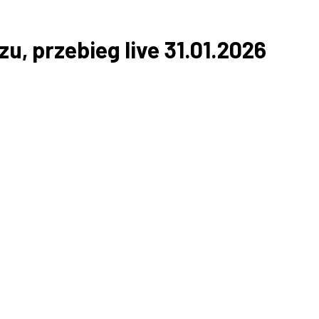
u, przebieg live 31.01.2026