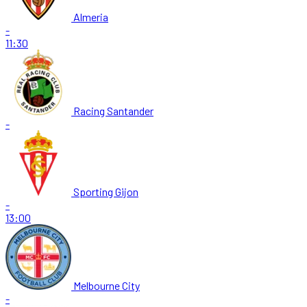
Almeria
-
11:30
Racing Santander
-
Sporting Gijon
-
13:00
Melbourne City
-