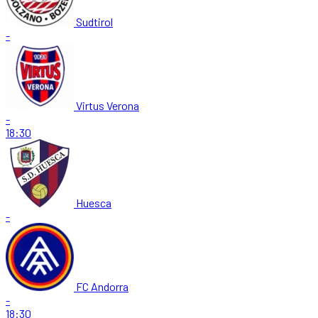
Sudtirol
-
Virtus Verona
-
18:30
Huesca
-
FC Andorra
-
18:30