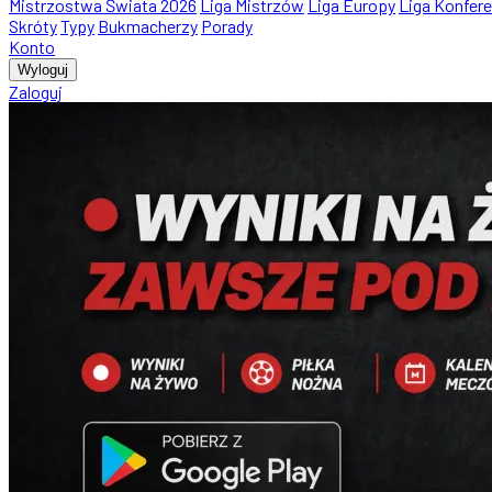
Mistrzostwa Świata 2026
Liga Mistrzów
Liga Europy
Liga Konfere
Skróty
Typy
Bukmacherzy
Porady
Konto
Wyloguj
Zaloguj