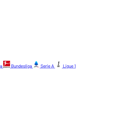
ga
Bundesliga
Serie A
Ligue 1