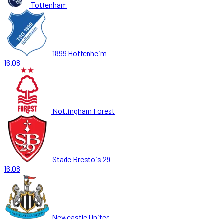
Tottenham
1899 Hoffenheim
16.08
Nottingham Forest
Stade Brestois 29
16.08
Newcastle United