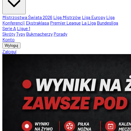
Mistrzostwa Świata 2026
Liga Mistrzów
Liga Europy
Liga
Konferencji
Ekstraklasa
Premier League
La Liga
Bundesliga
Serie A
Ligue 1
Skróty
Typy
Bukmacherzy
Porady
Konto
Wyloguj
Zaloguj