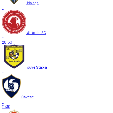
Malaga
-
Al-Arabi SC
-
20:30
Juve Stabia
-
Cavese
-
11:30