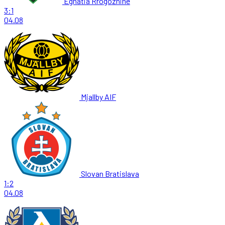
Egnatia Rrogozhinë
3:1
04.08
Mjallby AIF
Slovan Bratislava
1:2
04.08