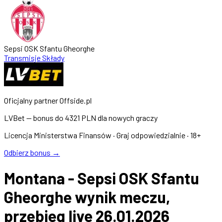
Sepsi OSK Sfantu Gheorghe
Transmisje
Składy
Oficjalny partner Offside.pl
LVBet — bonus do
4321 PLN
dla nowych graczy
Licencja Ministerstwa Finansów · Graj odpowiedzialnie · 18+
Odbierz bonus →
Montana - Sepsi OSK Sfantu
Gheorghe wynik meczu,
przebieg live 26.01.2026