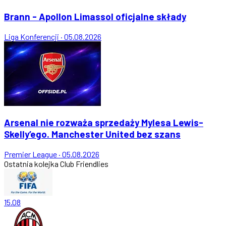
Brann - Apollon Limassol oficjalne składy
Liga Konferencji
·
05.08.2026
Arsenal nie rozważa sprzedaży Mylesa Lewis-
Skelly’ego. Manchester United bez szans
Premier League
·
05.08.2026
Ostatnia kolejka
Club Friendlies
15.08