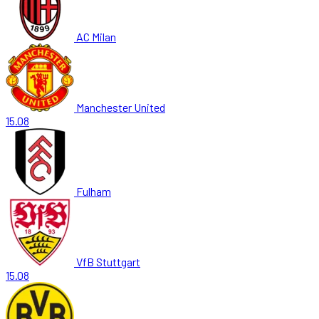
AC Milan
Manchester United
15.08
Fulham
VfB Stuttgart
15.08