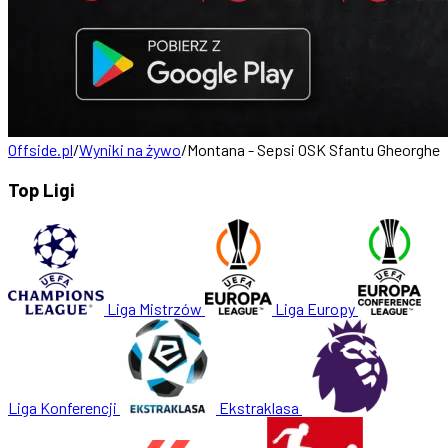
Offside.pl
/
Wyniki na żywo
/
Montana - Sepsi OSK Sfantu Gheorghe
Top Ligi
Liga Mistrzów
Liga Europy
Liga Konferencji
Ekstraklasa