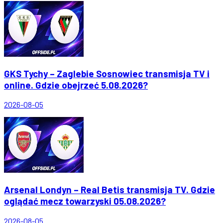
GKS Tychy – Zaglebie Sosnowiec transmisja TV i
online. Gdzie obejrzeć 5.08.2026?
2026-08-05
Arsenal Londyn – Real Betis transmisja TV. Gdzie
oglądać mecz towarzyski 05.08.2026?
2026-08-05