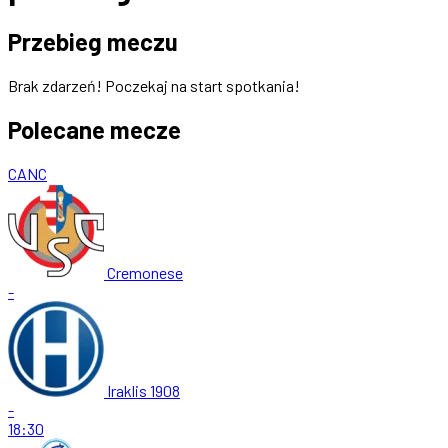
Przebieg meczu
Brak zdarzeń! Poczekaj na start spotkania!
Polecane mecze
CANC
Cremonese
-
Iraklis 1908
-
18:30