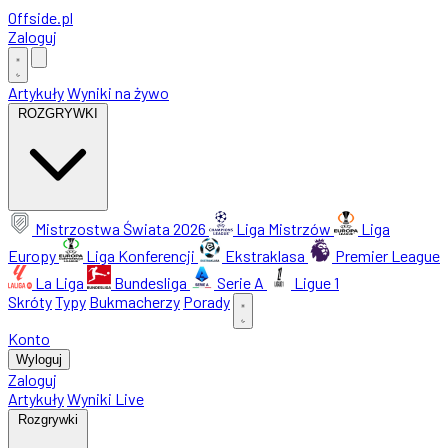
Offside
.
pl
Zaloguj
Artykuły
Wyniki na żywo
ROZGRYWKI
Mistrzostwa Świata 2026
Liga Mistrzów
Liga
Europy
Liga Konferencji
Ekstraklasa
Premier League
La Liga
Bundesliga
Serie A
Ligue 1
Skróty
Typy
Bukmacherzy
Porady
Konto
Wyloguj
Zaloguj
Artykuły
Wyniki Live
Rozgrywki