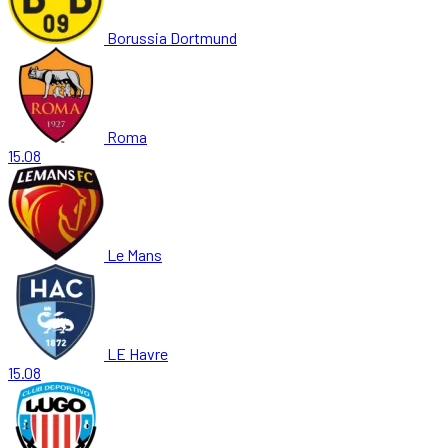
Borussia Dortmund
Roma
15.08
Le Mans
LE Havre
15.08