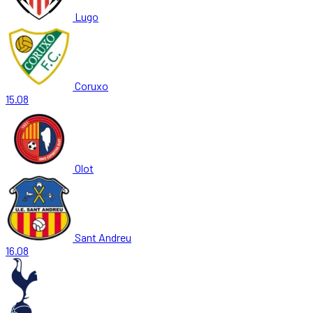
Lugo
Coruxo
15.08
Olot
Sant Andreu
16.08