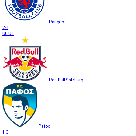
Rangers
2:1
06.08
Red Bull Salzburg
Pafos
1:0