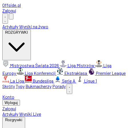
Offside
.
pl
Zaloguj
Artykuły
Wyniki na żywo
ROZGRYWKI
Mistrzostwa Świata 2026
Liga Mistrzów
Liga
Europy
Liga Konferencji
Ekstraklasa
Premier League
La Liga
Bundesliga
Serie A
Ligue 1
Skróty
Typy
Bukmacherzy
Porady
Konto
Wyloguj
Zaloguj
Artykuły
Wyniki Live
Rozgrywki