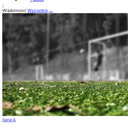
-
Wiadomości
Wszystkie →
Serie A