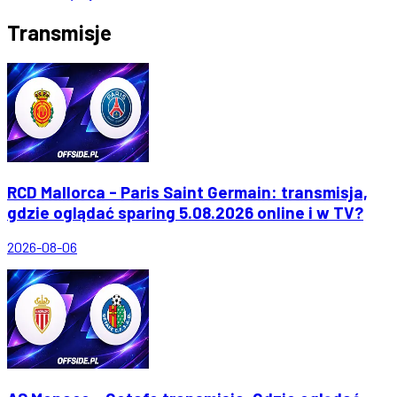
Transmisje
RCD Mallorca - Paris Saint Germain: transmisja,
gdzie oglądać sparing 5.08.2026 online i w TV?
2026-08-06