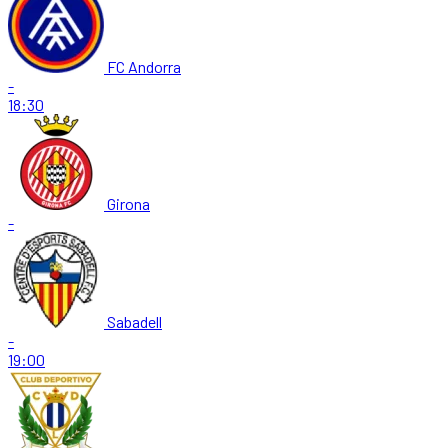
FC Andorra
-
18:30
Girona
-
Sabadell
-
19:00