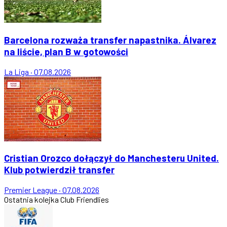
Barcelona rozważa transfer napastnika. Álvarez
na liście, plan B w gotowości
La Liga
·
07.08.2026
Cristian Orozco dołączył do Manchesteru United.
Klub potwierdził transfer
Premier League
·
07.08.2026
Ostatnia kolejka
Club Friendlies