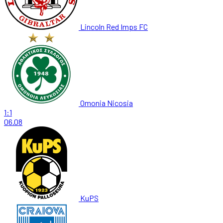
Lincoln Red Imps FC
Omonia Nicosia
1:1
06.08
KuPS