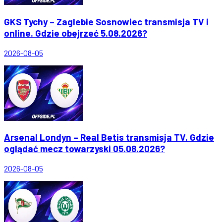
GKS Tychy – Zaglebie Sosnowiec transmisja TV i
online. Gdzie obejrzeć 5.08.2026?
2026-08-05
Arsenal Londyn – Real Betis transmisja TV. Gdzie
oglądać mecz towarzyski 05.08.2026?
2026-08-05