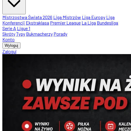
Mistrzostwa Świata 2026
Liga Mistrzów
Liga Europy
Liga
Konferencji
Ekstraklasa
Premier League
La Liga
Bundesliga
Serie A
Ligue 1
Skróty
Typy
Bukmacherzy
Porady
Konto
Wyloguj
Zaloguj