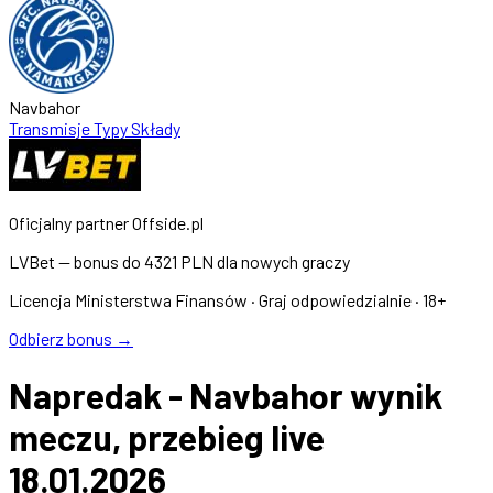
Navbahor
Transmisje
Typy
Składy
Oficjalny partner Offside.pl
LVBet — bonus do
4321 PLN
dla nowych graczy
Licencja Ministerstwa Finansów · Graj odpowiedzialnie · 18+
Odbierz bonus →
Napredak - Navbahor wynik
meczu, przebieg live
18.01.2026