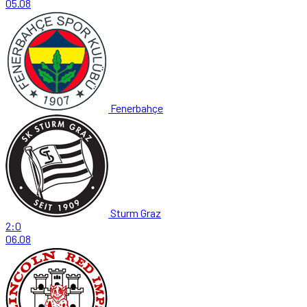
05.08
Fenerbahçe
Sturm Graz
2:0
06.08