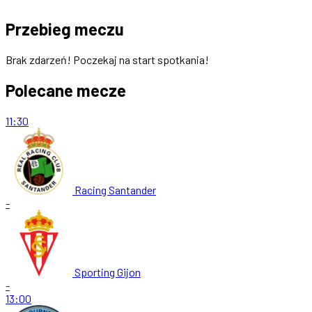
Przebieg meczu
Brak zdarzeń! Poczekaj na start spotkania!
Polecane mecze
11:30
Racing Santander
-
Sporting Gijon
-
13:00