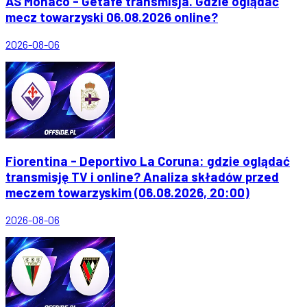
AS Monaco - Getafe transmisja. Gdzie oglądać
mecz towarzyski 06.08.2026 online?
2026-08-06
Fiorentina - Deportivo La Coruna: gdzie oglądać
transmisję TV i online? Analiza składów przed
meczem towarzyskim (06.08.2026, 20:00)
2026-08-06