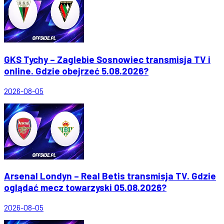
GKS Tychy – Zaglebie Sosnowiec transmisja TV i
online. Gdzie obejrzeć 5.08.2026?
2026-08-05
Arsenal Londyn – Real Betis transmisja TV. Gdzie
oglądać mecz towarzyski 05.08.2026?
2026-08-05