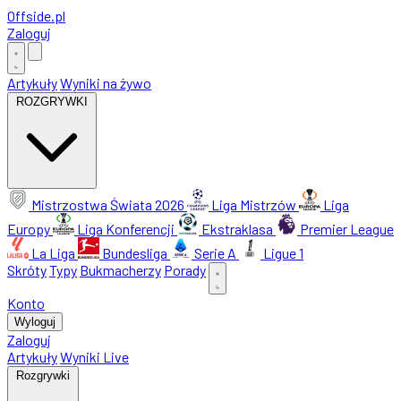
Offside
.
pl
Zaloguj
Artykuły
Wyniki na żywo
ROZGRYWKI
Mistrzostwa Świata 2026
Liga Mistrzów
Liga
Europy
Liga Konferencji
Ekstraklasa
Premier League
La Liga
Bundesliga
Serie A
Ligue 1
Skróty
Typy
Bukmacherzy
Porady
Konto
Wyloguj
Zaloguj
Artykuły
Wyniki Live
Rozgrywki