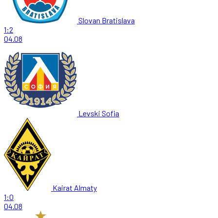
Slovan Bratislava
1:2
04.08
Levski Sofia
Kairat Almaty
1:0
04.08