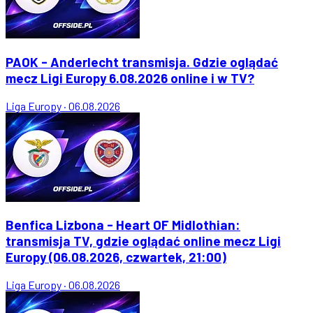
PAOK - Anderlecht transmisja. Gdzie oglądać
mecz Ligi Europy 6.08.2026 online i w TV?
Liga Europy
·
06.08.2026
Benfica Lizbona - Heart OF Midlothian:
transmisja TV, gdzie oglądać online mecz Ligi
Europy (06.08.2026, czwartek, 21:00)
Liga Europy
·
06.08.2026