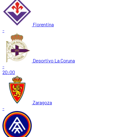
Fiorentina
-
Deportivo La Coruna
-
20:00
Zaragoza
-