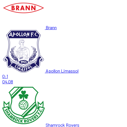
Brann
Apollon Limassol
0:1
04.08
Shamrock Rovers