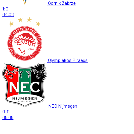
Gornik Zabrze
1:0
04.08
Olympiakos Piraeus
NEC Nijmegen
0:0
05.08