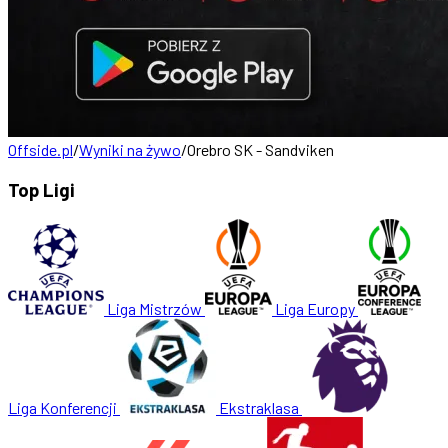
Offside.pl
/
Wyniki na żywo
/
Orebro SK - Sandviken
Top Ligi
Liga Mistrzów
Liga Europy
Liga Konferencji
Ekstraklasa