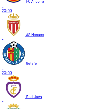
FC Andorra
-
20:00
AS Monaco
-
Getafe
-
20:00
Real Jaén
-