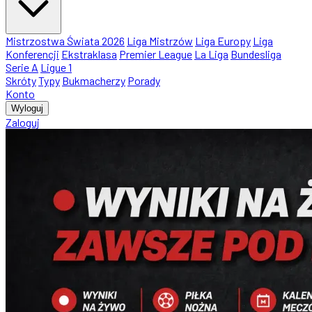
Mistrzostwa Świata 2026
Liga Mistrzów
Liga Europy
Liga
Konferencji
Ekstraklasa
Premier League
La Liga
Bundesliga
Serie A
Ligue 1
Skróty
Typy
Bukmacherzy
Porady
Konto
Wyloguj
Zaloguj