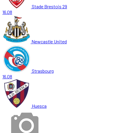
Stade Brestois 29
16.08
Newcastle United
Strasbourg
16.08
Huesca