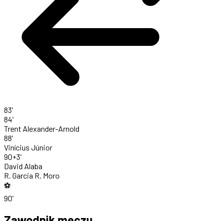
83'
84'
Trent Alexander-Arnold
88'
Vinícius Júnior
90+3'
David Alaba
R. Garcia
R. Moro
⚽
90'
Zawodnik meczu