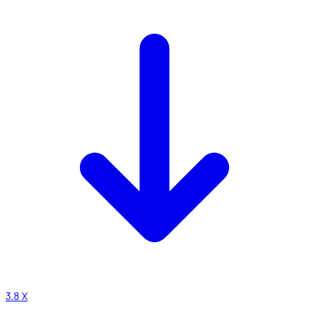
3.8
X