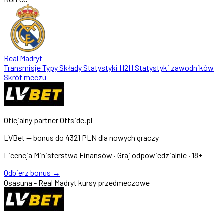
Real Madryt
Transmisje
Typy
Składy
Statystyki
H2H
Statystyki zawodników
Skrót meczu
Oficjalny partner Offside.pl
LVBet — bonus do
4321 PLN
dla nowych graczy
Licencja Ministerstwa Finansów · Graj odpowiedzialnie · 18+
Odbierz bonus →
Osasuna - Real Madryt kursy przedmeczowe