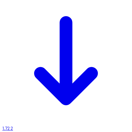
1.72
2