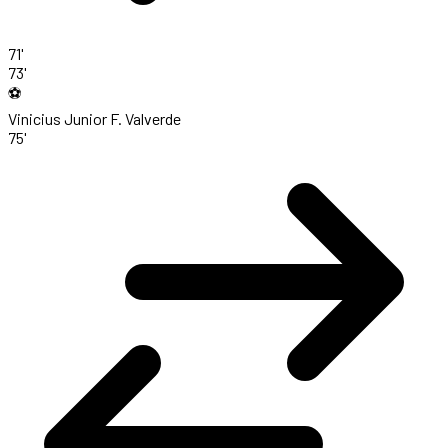
71'
73'
⚽
Vinicius Junior
F. Valverde
75'