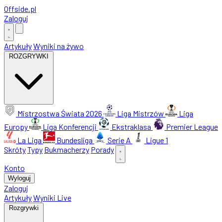
Offside
.
pl
Zaloguj
Artykuły
Wyniki na żywo
ROZGRYWKI
Mistrzostwa Świata 2026
Liga Mistrzów
Liga
Europy
Liga Konferencji
Ekstraklasa
Premier League
La Liga
Bundesliga
Serie A
Ligue 1
Skróty
Typy
Bukmacherzy
Porady
Konto
Wyloguj
Zaloguj
Artykuły
Wyniki Live
Rozgrywki