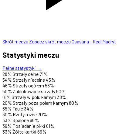
Skrót meczu
Zobacz skrót meczu Osasuna - Real Madryt
Statystyki meczu
Pełne statystyki →
28%
Strzały celne
71%
54%
Strzały niecelne
45%
46%
Strzały ogółem
53%
50%
Zablokowane strzały
50%
61%
Strzały w polu karnym
38%
20%
Strzały poza polem karnym
80%
65%
Faule
34%
30%
Rzuty rożne
70%
33%
Spalone
66%
39%
Posiadanie piłki
61%
33%
Żółte kartki
66%