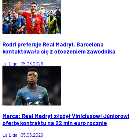
Rodri preferuje Real Madryt. Barcelona
kontaktowała się z otoczeniem zawodnika
La Liga
·
05.08.2026
Marca: Real Madryt złożył Viníciusowi Júniorowi
ofertę kontraktu na 22 mln euro rocznie
La Liga
·
05.08.2026