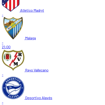
Atletico Madryt
-
Malaga
-
21:00
Rayo Vallecano
-
Deportivo Alavés
-