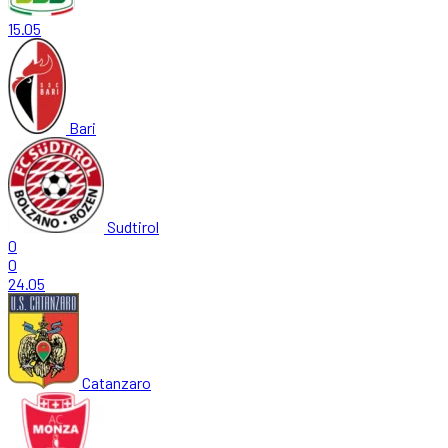
15.05
Bari
Sudtirol
0
0
24.05
Catanzaro