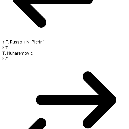
↑ F. Russo
↓ N. Pierini
80'
T. Muharemovic
87'