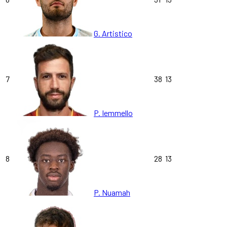
G. Artistico
7
38
13
P. Iemmello
8
28
13
P. Nuamah