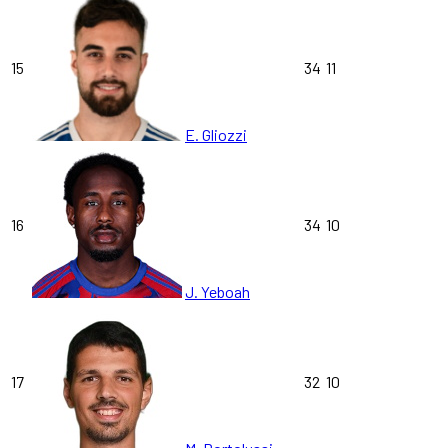
15
34
11
E. Gliozzi
16
34
10
J. Yeboah
17
32
10