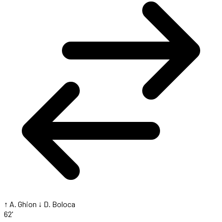
↑ A. Ghion
↓ D. Boloca
62'