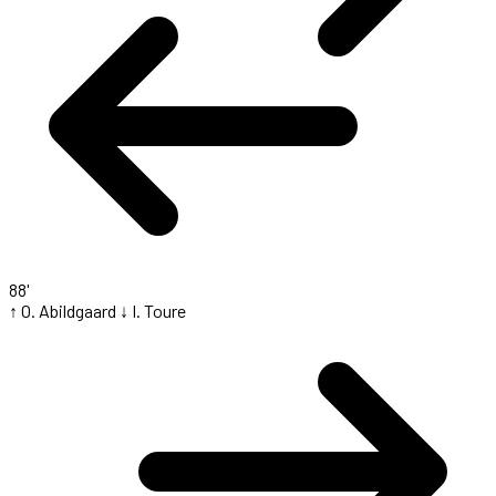
88'
↑ O. Abildgaard
↓ I. Toure