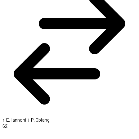
↑ E. Iannoni
↓ P. Obiang
62'