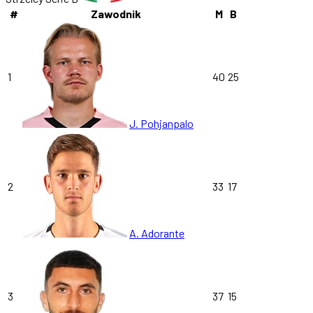
#
Zawodnik
M
B
1
40
25
J. Pohjanpalo
2
33
17
A. Adorante
3
37
15