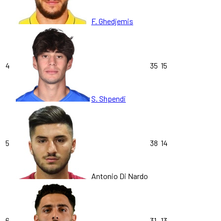
F. Ghedjemis
4
35
15
S. Shpendi
5
38
14
Antonio Di Nardo
6
31
13