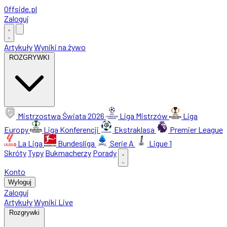
Offside
.
pl
Zaloguj
Artykuły
Wyniki na żywo
ROZGRYWKI
Mistrzostwa Świata 2026
Liga Mistrzów
Liga
Europy
Liga Konferencji
Ekstraklasa
Premier League
La Liga
Bundesliga
Serie A
Ligue 1
Skróty
Typy
Bukmacherzy
Porady
Konto
Wyloguj
Zaloguj
Artykuły
Wyniki Live
Rozgrywki