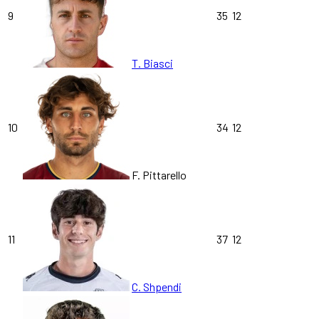
9
35
12
T. Biasci
10
34
12
F. Pittarello
11
37
12
C. Shpendi