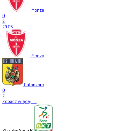
Monza
0
2
29.05
Monza
Catanzaro
0
2
Zobacz więcej →
Strzelcy Serie B