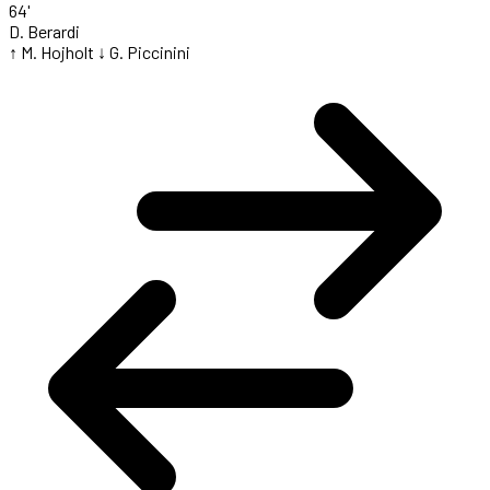
64'
D. Berardi
↑ M. Hojholt
↓ G. Piccinini