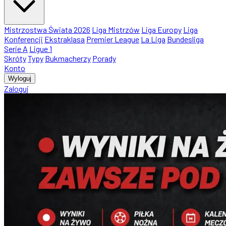
Mistrzostwa Świata 2026
Liga Mistrzów
Liga Europy
Liga
Konferencji
Ekstraklasa
Premier League
La Liga
Bundesliga
Serie A
Ligue 1
Skróty
Typy
Bukmacherzy
Porady
Konto
Wyloguj
Zaloguj