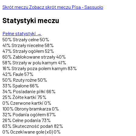
Skrót meczu
Zobacz skrót meczu Pisa - Sassuolo
Statystyki meczu
Pełne statystyki →
50%
Strzały celne
50%
41%
Strzały niecelne
58%
47%
Strzały ogółem
52%
60%
Zablokowane strzały
40%
58%
Strzały w polu karnym
41%
16%
Strzały poza polem karnym
83%
42%
Faule
57%
50%
Rzuty rożne
50%
33%
Spalone
66%
34%
Posiadanie piłki
66%
25%
Żółte kartki
75%
0%
Czerwone kartki
0%
100%
Obrony bramkarza
0%
32%
Podania ogółem
67%
26%
Celne podania
73%
63%
Skuteczność podań
82%
0%
Oczekiwane gole (xG)
0%