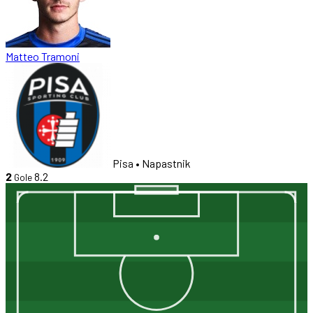
Matteo Tramoni
Pisa
• Napastnik
2
8.2
Gole