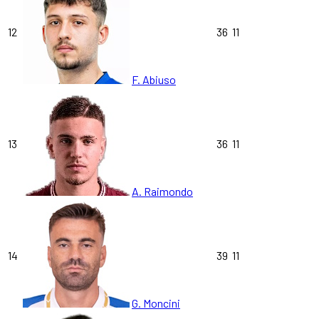
12
36
11
F. Abiuso
13
36
11
A. Raimondo
14
39
11
G. Moncini