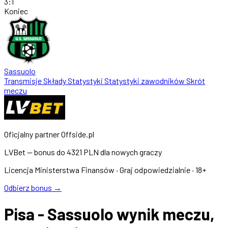
3
:
1
Koniec
Sassuolo
Transmisje
Składy
Statystyki
Statystyki zawodników
Skrót
meczu
Oficjalny partner Offside.pl
LVBet — bonus do
4321 PLN
dla nowych graczy
Licencja Ministerstwa Finansów · Graj odpowiedzialnie · 18+
Odbierz bonus →
Pisa - Sassuolo wynik meczu,