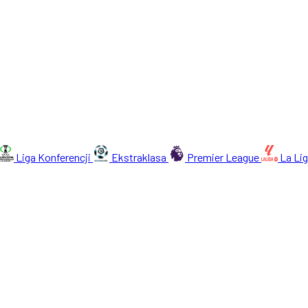
Liga Konferencji
Ekstraklasa
Premier League
La Li