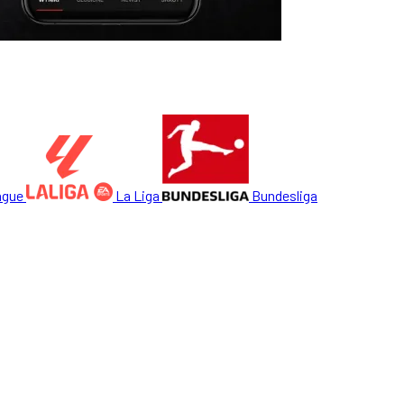
ague
La Liga
Bundesliga