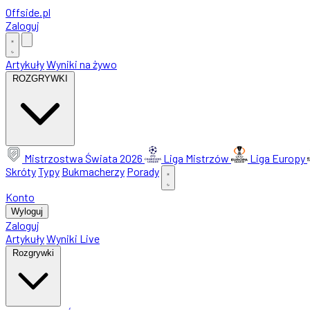
Offside
.
pl
Zaloguj
Artykuły
Wyniki na żywo
ROZGRYWKI
Mistrzostwa Świata 2026
Liga Mistrzów
Liga Europy
Skróty
Typy
Bukmacherzy
Porady
Konto
Wyloguj
Zaloguj
Artykuły
Wyniki Live
Rozgrywki