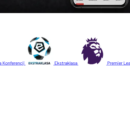
a Konferencji
Ekstraklasa
Premier Le