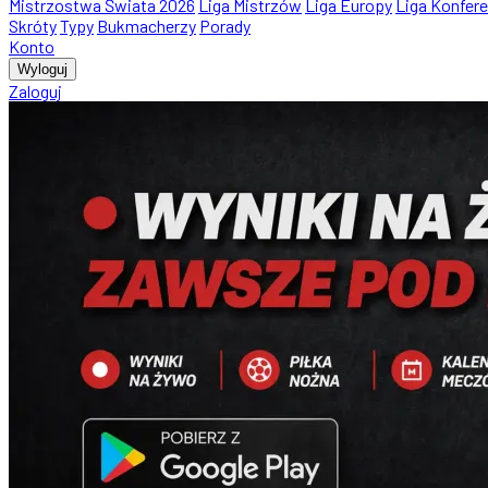
Mistrzostwa Świata 2026
Liga Mistrzów
Liga Europy
Liga Konfere
Skróty
Typy
Bukmacherzy
Porady
Konto
Wyloguj
Zaloguj