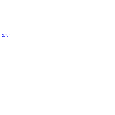
2.15
1