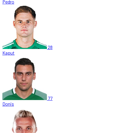
Pedro
28
Kaput
77
Donis