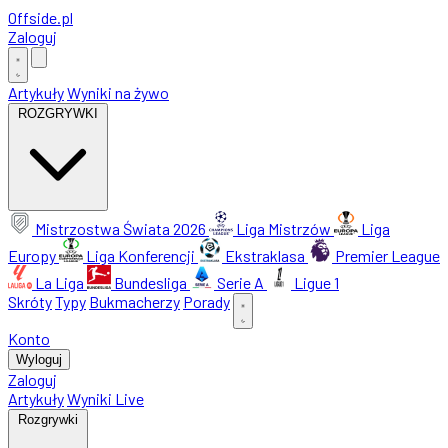
Offside
.
pl
Zaloguj
Artykuły
Wyniki na żywo
ROZGRYWKI
Mistrzostwa Świata 2026
Liga Mistrzów
Liga
Europy
Liga Konferencji
Ekstraklasa
Premier League
La Liga
Bundesliga
Serie A
Ligue 1
Skróty
Typy
Bukmacherzy
Porady
Konto
Wyloguj
Zaloguj
Artykuły
Wyniki Live
Rozgrywki