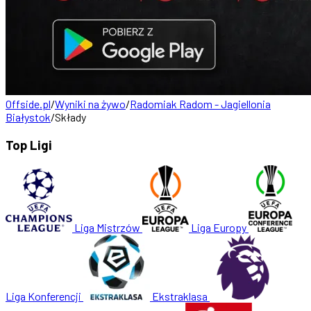
Offside.pl
/
Wyniki na żywo
/
Radomiak Radom - Jagiellonia
Białystok
/
Składy
Top Ligi
Liga Mistrzów
Liga Europy
Liga Konferencji
Ekstraklasa