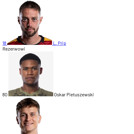
18
L. Prip
Rezerwowi
80
Oskar Pietuszewski