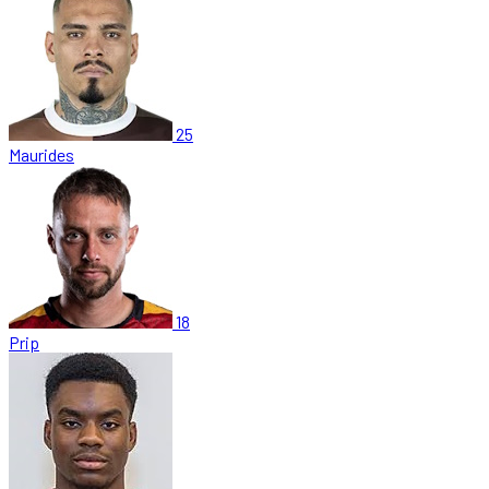
25
Maurides
18
Prip