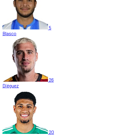
5
Blasco
26
Diéguez
20