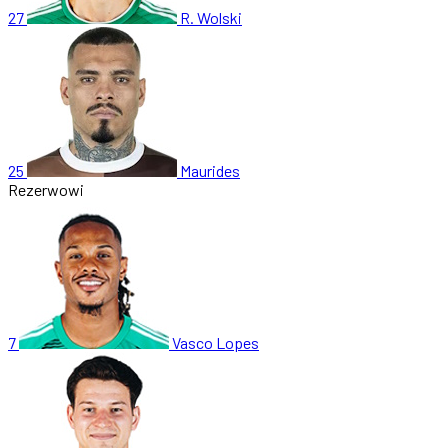
27
R. Wolski
25
Maurides
Rezerwowi
7
Vasco Lopes