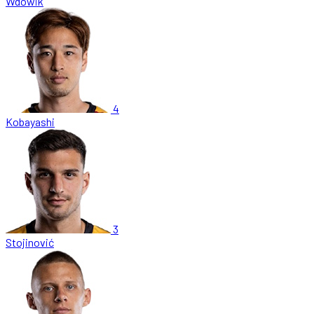
Wdowik
4
Kobayashi
3
Stojinović