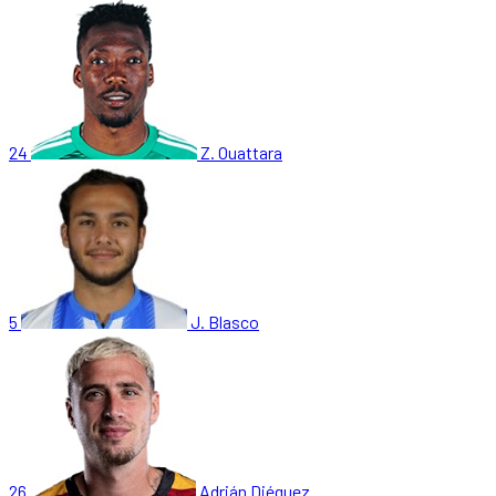
24
Z. Ouattara
5
J. Blasco
26
Adrián Diéguez