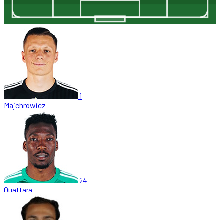
1
Majchrowicz
24
Ouattara