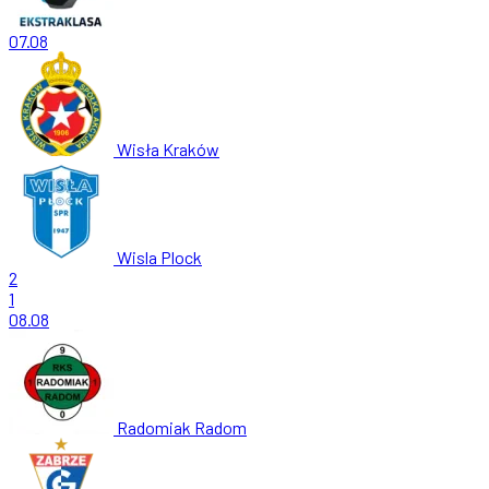
07.08
Wisła Kraków
Wisla Plock
2
1
08.08
Radomiak Radom