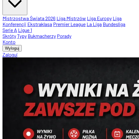
Mistrzostwa Świata 2026
Liga Mistrzów
Liga Europy
Liga
Konferencji
Ekstraklasa
Premier League
La Liga
Bundesliga
Serie A
Ligue 1
Skróty
Typy
Bukmacherzy
Porady
Konto
Wyloguj
Zaloguj