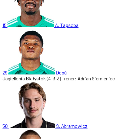
15
A. Tapsoba
29
Depú
Jagiellonia Białystok
(4-3-3)
Trener: Adrian Siemieniec
50
S. Abramowicz