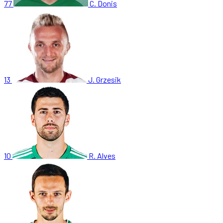
77
C. Donis
13
J. Grzesik
10
R. Alves