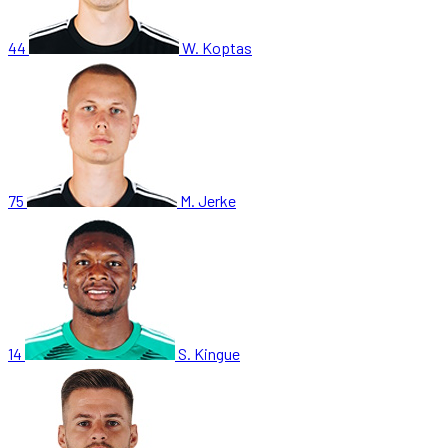
44
W. Koptas
75
M. Jerke
14
S. Kingue