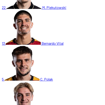
22
M. Piekutowski
13
Bernardo Vital
5
C. Polak