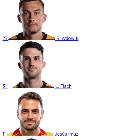
27
B. Wdowik
31
L. Flach
11
Jesús Imaz