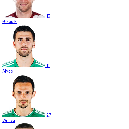
13
Grzesik
10
Alves
27
Wolski