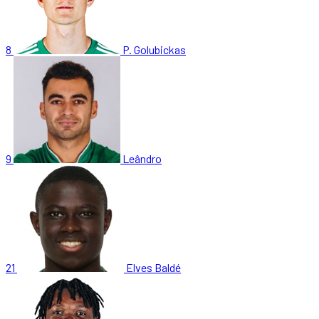
8
P. Golubickas
9
Leândro
21
Elves Baldé