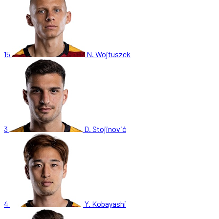
15
N. Wojtuszek
3
D. Stojinović
4
Y. Kobayashi