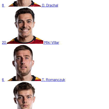
8
D. Drachal
20
Miki Villar
6
T. Romanczuk