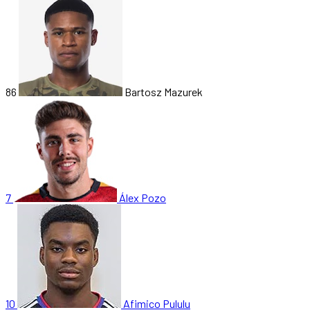
86
Bartosz Mazurek
7
Álex Pozo
10
Afimico Pululu