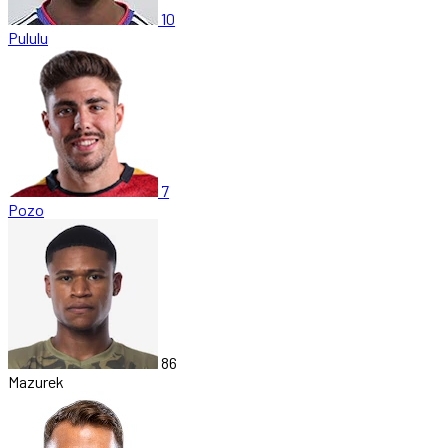
10
Pululu
7
Pozo
86
Mazurek