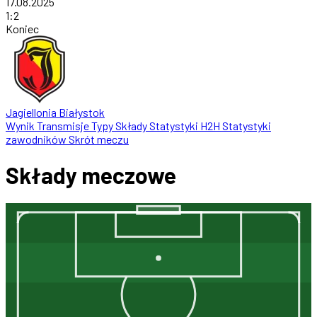
17.08.2025
1
:
2
Koniec
Jagiellonia Białystok
Wynik
Transmisje
Typy
Składy
Statystyki
H2H
Statystyki
zawodników
Skrót meczu
Składy meczowe