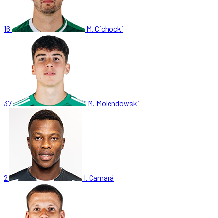
16
M. Cichocki
37
M. Molendowski
2
I. Camará