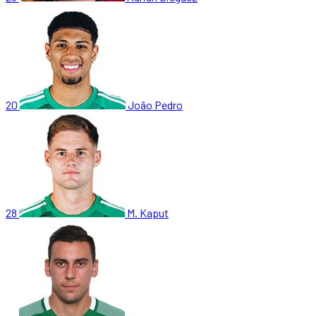
20
João Pedro
28
M. Kaput