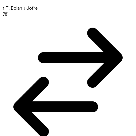
↑ T. Dolan
↓ Jofre
78'