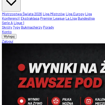
Mistrzostwa Świata 2026
Liga Mistrzów
Liga Europy
Liga
Konferencji
Ekstraklasa
Premier League
La Liga
Bundesliga
Serie A
Ligue 1
Skróty
Typy
Bukmacherzy
Porady
Konto
Wyloguj
Zaloguj