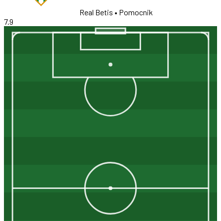
Real Betis
• Pomocnik
7.9