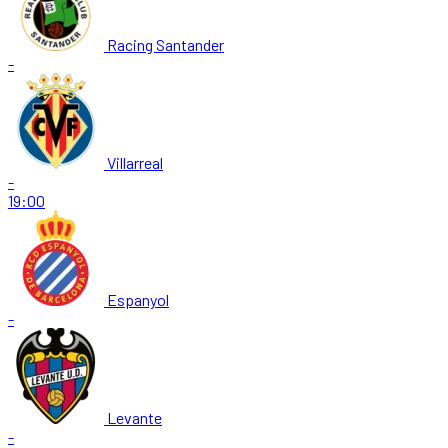
Racing Santander
-
Villarreal
-
19:00
Espanyol
-
Levante
-