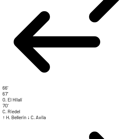
66'
67'
O. El Hilali
70'
C. Riedel
↑ H. Bellerin
↓ C. Avila