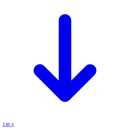
3.85
X