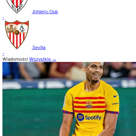
Athletic Club
-
Sevilla
-
Wiadomości
Wszystkie →