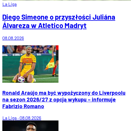
La Liga
Diego Simeone o przyszłości Juliána
Álvareza w Atletico Madryt
08.08.2026
Ronald Araújo ma być wypożyczony do Liverpoolu
na sezon 2026/27 z opcją wykupu – informuje
Fabrizio Romano
La Liga
·
08.08.2026