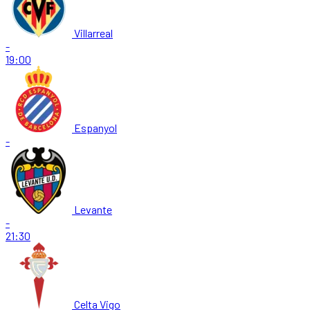
Villarreal
-
19:00
Espanyol
-
Levante
-
21:30
Celta Vigo