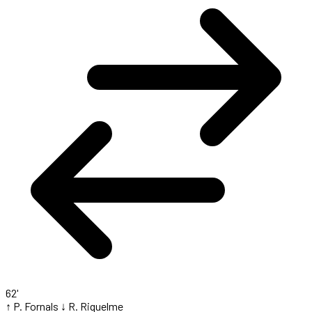
62'
↑ P. Fornals
↓ R. Riquelme