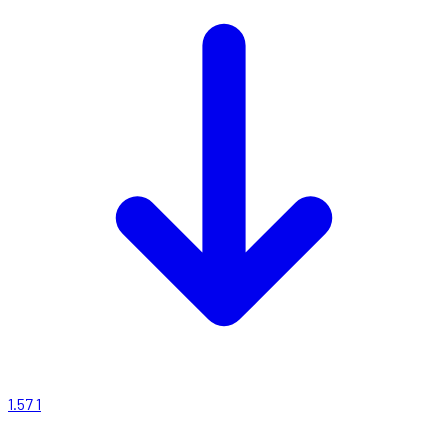
1.57
1