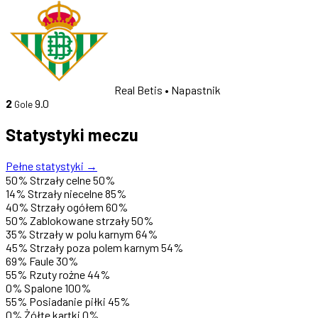
Real Betis
• Napastnik
2
9.0
Gole
Statystyki meczu
Pełne statystyki →
50%
Strzały celne
50%
14%
Strzały niecelne
85%
40%
Strzały ogółem
60%
50%
Zablokowane strzały
50%
35%
Strzały w polu karnym
64%
45%
Strzały poza polem karnym
54%
69%
Faule
30%
55%
Rzuty rożne
44%
0%
Spalone
100%
55%
Posiadanie piłki
45%
0%
Żółte kartki
0%