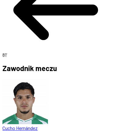
81'
Zawodnik meczu
Cucho Hernández