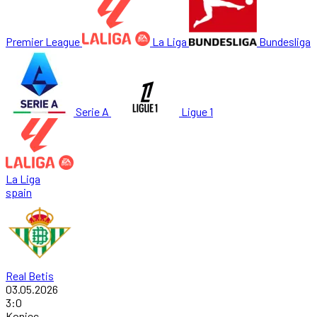
Premier League
La Liga
Bundesliga
Serie A
Ligue 1
La Liga
spain
Real Betis
03.05.2026
3
:
0
Koniec