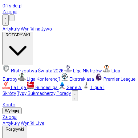
Offside
.
pl
Zaloguj
Artykuły
Wyniki na żywo
ROZGRYWKI
Mistrzostwa Świata 2026
Liga Mistrzów
Liga
Europy
Liga Konferencji
Ekstraklasa
Premier League
La Liga
Bundesliga
Serie A
Ligue 1
Skróty
Typy
Bukmacherzy
Porady
Konto
Wyloguj
Zaloguj
Artykuły
Wyniki Live
Rozgrywki