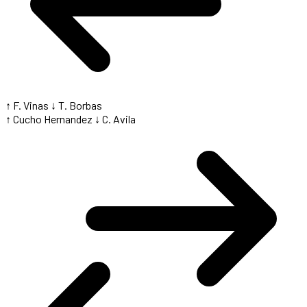
↑ F. Vinas
↓ T. Borbas
↑ Cucho Hernandez
↓ C. Avila