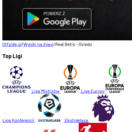
Offside.pl
/
Wyniki na żywo
/
Real Betis - Oviedo
Top Ligi
Liga Mistrzów
Liga Europy
Liga Konferencji
Ekstraklasa