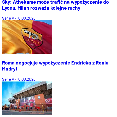
Sky: Athekame może trafić na wypożyczenie do
Lyonu, Milan rozważa kolejne ruchy
Serie A
·
10.08.2026
Roma negocjuje wypożyczenie Endricka z Realu
Madryt
Serie A
·
10.08.2026