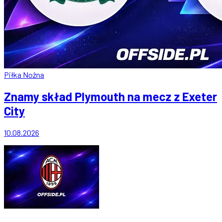
Piłka Nożna
Znamy skład Plymouth na mecz z Exeter
City
10.08.2026