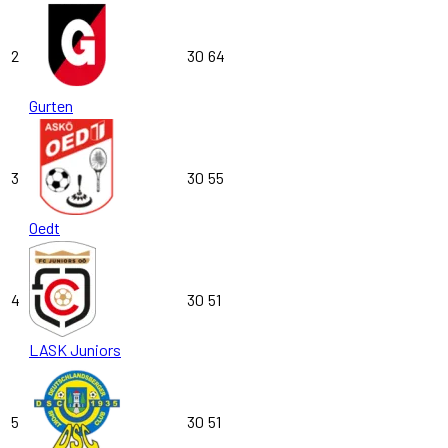
2
30
64
Gurten
3
30
55
Oedt
4
30
51
LASK Juniors
5
30
51