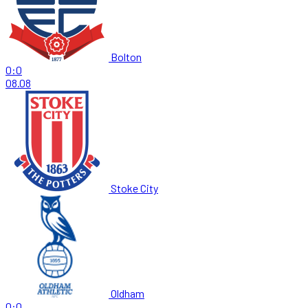
Bolton
0:0
08.08
Stoke City
Oldham
0:0