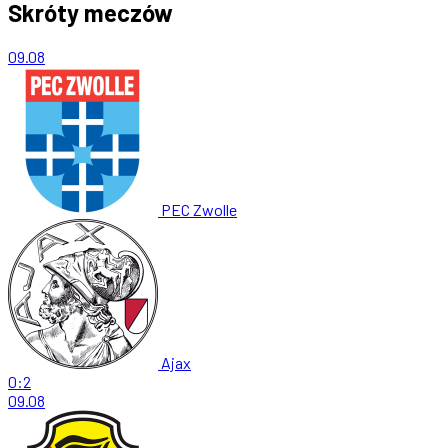
Skróty meczów
09.08
PEC Zwolle
Ajax
0:2
09.08