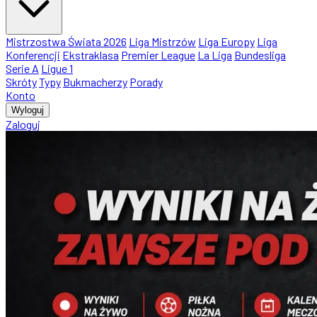
Mistrzostwa Świata 2026
Liga Mistrzów
Liga Europy
Liga
Konferencji
Ekstraklasa
Premier League
La Liga
Bundesliga
Serie A
Ligue 1
Skróty
Typy
Bukmacherzy
Porady
Konto
Wyloguj
Zaloguj