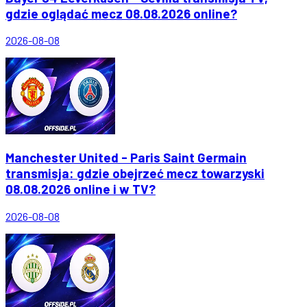
gdzie oglądać mecz 08.08.2026 online?
2026-08-08
Manchester United - Paris Saint Germain
transmisja: gdzie obejrzeć mecz towarzyski
08.08.2026 online i w TV?
2026-08-08