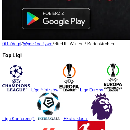
Offside.pl
/
Wyniki na żywo
/
Ried II - Wallern / Marienkirchen
Top Ligi
Liga Mistrzów
Liga Europy
Liga Konferencji
Ekstraklasa