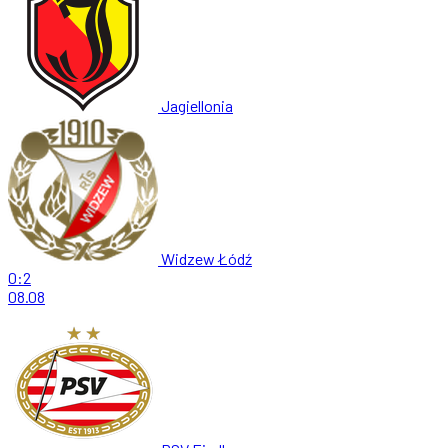
Jagiellonia
Widzew Łódź
0:2
08.08