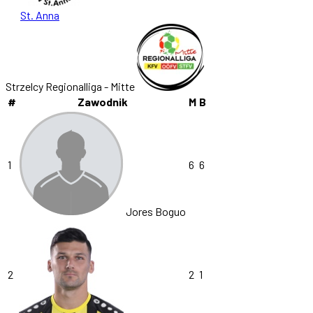
St. Anna
Strzelcy Regionalliga - Mitte
#
Zawodnik
M
B
1
6
6
Jores Boguo
2
2
1