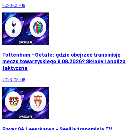
2026-08-08
Tottenham - Getafe: gdzie obejrzeć transmisję
meczu towarzyskiego 8.08.2026? Składy i analiza
taktyczna
2026-08-08
Bayer 04 Leverkusen - Sevilla transmisja TV,