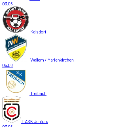
03.06
Kalsdorf
Wallern / Marienkirchen
05.06
Treibach
LASK Juniors
03.06