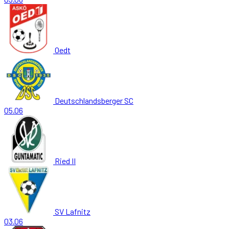
Oedt
Deutschlandsberger SC
05.06
Ried II
SV Lafnitz
03.06