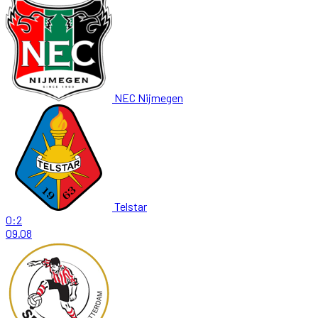
NEC Nijmegen
Telstar
0:2
09.08