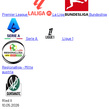
Premier League
La Liga
Bundesliga
Serie A
Ligue 1
Regionalliga - Mitte
austria
Ried II
10.05.2026