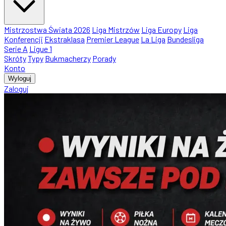
Mistrzostwa Świata 2026
Liga Mistrzów
Liga Europy
Liga
Konferencji
Ekstraklasa
Premier League
La Liga
Bundesliga
Serie A
Ligue 1
Skróty
Typy
Bukmacherzy
Porady
Konto
Wyloguj
Zaloguj