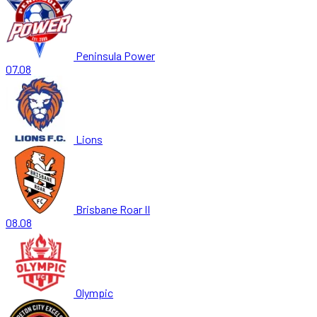
Peninsula Power
07.08
Lions
Brisbane Roar II
08.08
Olympic