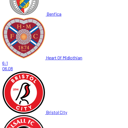
Benfica
Heart Of Midlothian
6:1
06.08
Bristol City