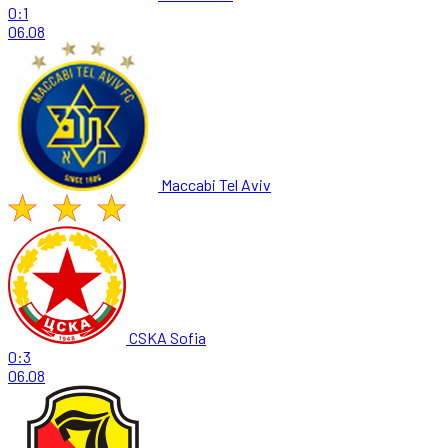
0:1
06.08
Maccabi Tel Aviv
CSKA Sofia
0:3
06.08