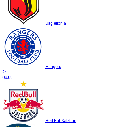
Jagiellonia
Rangers
2:1
06.08
Red Bull Salzburg