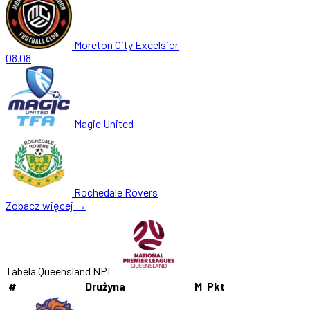
Moreton City Excelsior
08.08
Magic United
Rochedale Rovers
Zobacz więcej →
Tabela Queensland NPL
#
Drużyna
M
Pkt