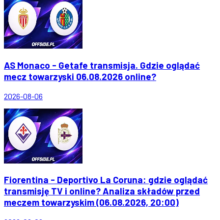
AS Monaco - Getafe transmisja. Gdzie oglądać
mecz towarzyski 06.08.2026 online?
2026-08-06
Fiorentina - Deportivo La Coruna: gdzie oglądać
transmisję TV i online? Analiza składów przed
meczem towarzyskim (06.08.2026, 20:00)