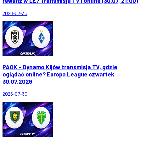
rewanż w LE? Transmisja TV i online (30.07, 21:00)
2026-07-30
PAOK - Dynamo Kijów transmisja TV, gdzie
oglądać online? Europa League czwartek
30.07.2026
2026-07-30