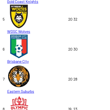
Gold Coast Knights
5
20
32
WDSC Wolves
6
20
30
Brisbane City
7
20
28
Eastern Suburbs
8
19
23