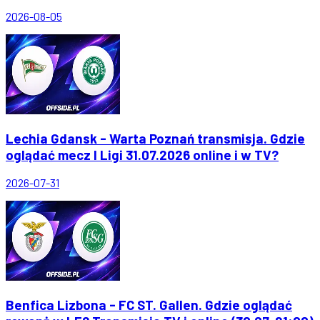
2026-08-05
Lechia Gdansk - Warta Poznań transmisja. Gdzie
oglądać mecz I Ligi 31.07.2026 online i w TV?
2026-07-31
Benfica Lizbona - FC ST. Gallen. Gdzie oglądać