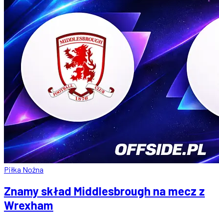
Piłka Nożna
Znamy skład Middlesbrough na mecz z
Wrexham