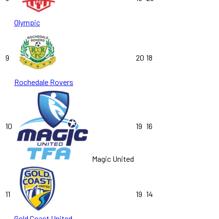
Olympic
9
20
18
Rochedale Rovers
10
19
16
Magic United
11
19
14
Gold Coast United