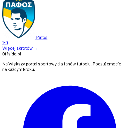
Pafos
1:0
Więcej skrótów →
Offside
.
pl
Największy portal sportowy dla fanów futbolu. Poczuj emocje
na każdym kroku.