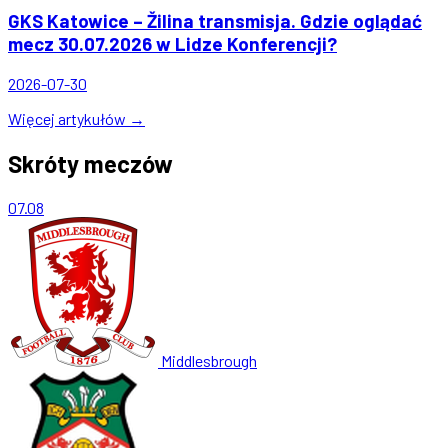
GKS Katowice – Žilina transmisja. Gdzie oglądać
mecz 30.07.2026 w Lidze Konferencji?
2026-07-30
Więcej artykułów →
Skróty meczów
07.08
Middlesbrough