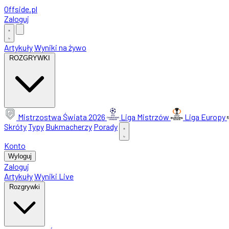
Offside
.
pl
Zaloguj
Artykuły
Wyniki na żywo
ROZGRYWKI
Mistrzostwa Świata 2026
Liga Mistrzów
Liga Europy
Skróty
Typy
Bukmacherzy
Porady
Konto
Wyloguj
Zaloguj
Artykuły
Wyniki Live
Rozgrywki