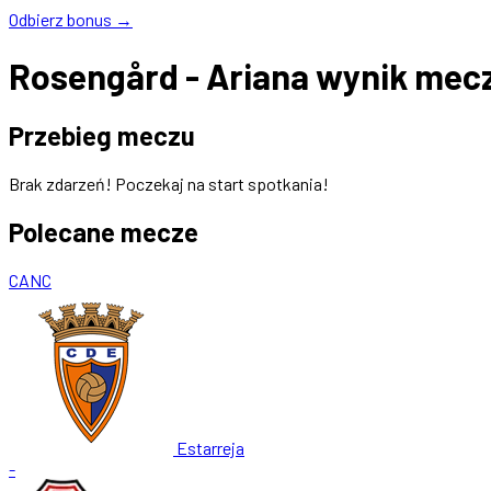
Odbierz bonus →
Rosengård - Ariana wynik meczu
Przebieg meczu
Brak zdarzeń! Poczekaj na start spotkania!
Polecane mecze
CANC
Estarreja
-