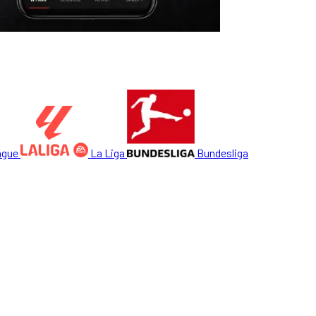
ague
La Liga
Bundesliga