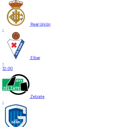
Real Unión
-
Eibar
-
12:00
Zelzate
-