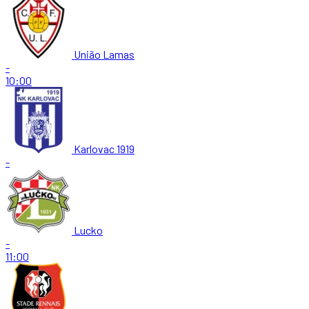
União Lamas
-
10:00
Karlovac 1919
-
Lucko
-
11:00