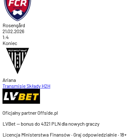
Rosengård
21.02.2026
1
:
4
Koniec
Ariana
Transmisje
Składy
H2H
Oficjalny partner Offside.pl
LVBet — bonus do
4321 PLN
dla nowych graczy
Licencja Ministerstwa Finansów · Graj odpowiedzialnie · 18+