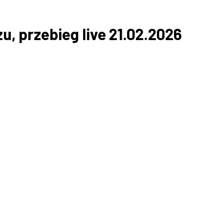
, przebieg live 21.02.2026