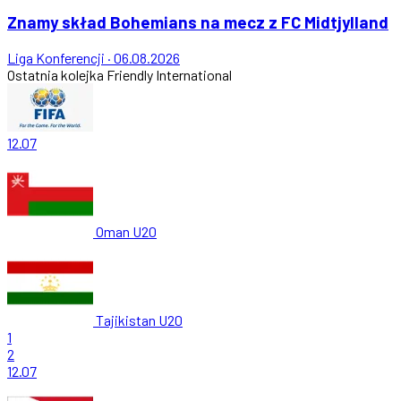
Znamy skład Bohemians na mecz z FC Midtjylland
Liga Konferencji
·
06.08.2026
Ostatnia kolejka
Friendly International
12.07
Oman U20
Tajikistan U20
1
2
12.07