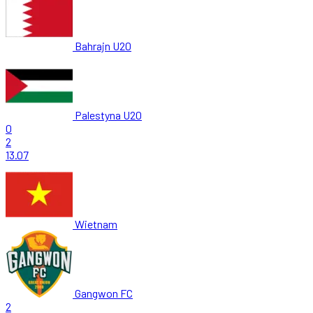
Bahrajn U20
Palestyna U20
0
2
13.07
Wietnam
Gangwon FC
2