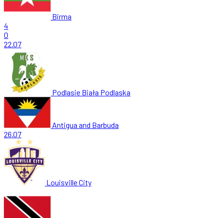
Birma
4
0
22.07
Podlasie Biała Podlaska
Antigua and Barbuda
26.07
Louisville City