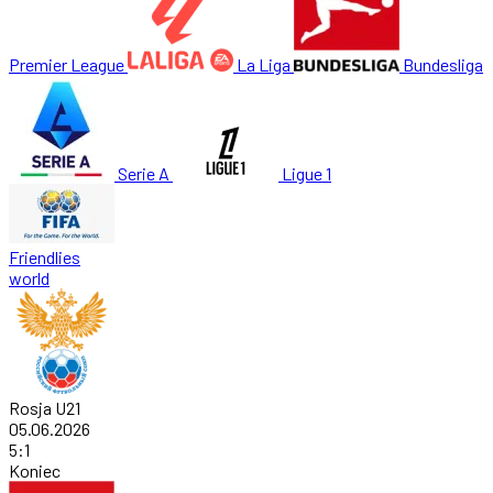
Premier League
La Liga
Bundesliga
Serie A
Ligue 1
Friendlies
world
Rosja U21
05.06.2026
5
:
1
Koniec