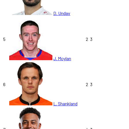
D. Undav
5
2
3
J. Moylan
6
2
3
L. Shankland