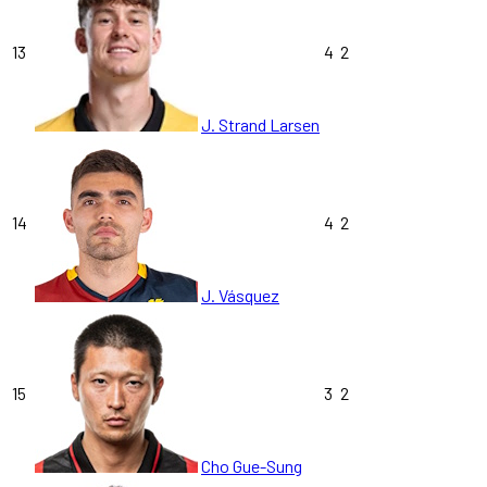
13
4
2
J. Strand Larsen
14
4
2
J. Vásquez
15
3
2
Cho Gue-Sung