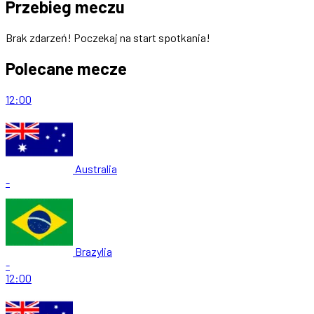
Przebieg meczu
Brak zdarzeń! Poczekaj na start spotkania!
Polecane mecze
12:00
Australia
-
Brazylia
-
12:00