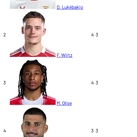
D. Lukébakio
2
4
3
F. Wirtz
3
4
3
M. Olise
4
3
3