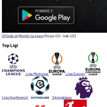
Offside.pl
/
Wyniki na żywo
/
Rosja U21 - Irak U23
Top Ligi
Liga Mistrzów
Liga Europy
Liga Konferencji
Ekstraklasa