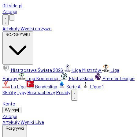
Offside
.
pl
Zaloguj
Artykuły
Wyniki na żywo
ROZGRYWKI
Mistrzostwa Świata 2026
Liga Mistrzów
Liga
Europy
Liga Konferencji
Ekstraklasa
Premier League
La Liga
Bundesliga
Serie A
Ligue 1
Skróty
Typy
Bukmacherzy
Porady
Konto
Wyloguj
Zaloguj
Artykuły
Wyniki Live
Rozgrywki