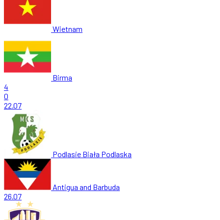
Wietnam
Birma
4
0
22.07
Podlasie Biała Podlaska
Antigua and Barbuda
26.07