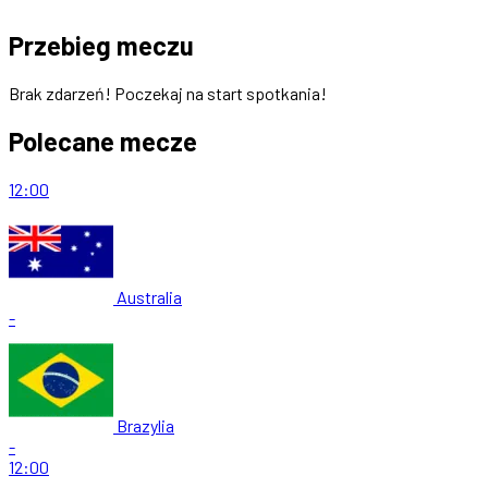
Przebieg meczu
Brak zdarzeń! Poczekaj na start spotkania!
Polecane mecze
12:00
Australia
-
Brazylia
-
12:00