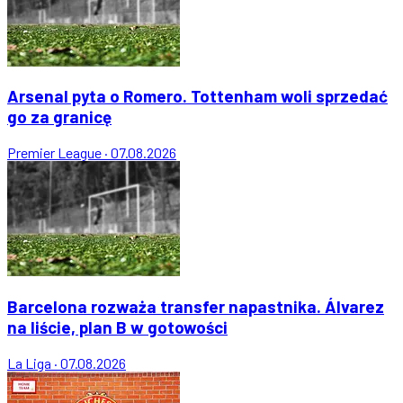
Arsenal pyta o Romero. Tottenham woli sprzedać
go za granicę
Premier League
·
07.08.2026
Barcelona rozważa transfer napastnika. Álvarez
na liście, plan B w gotowości
La Liga
·
07.08.2026