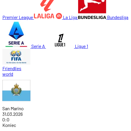
Premier League
La Liga
Bundesliga
Serie A
Ligue 1
Friendlies
world
San Marino
31.03.2026
0
:
0
Koniec