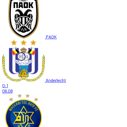
PAOK
Anderlecht
0:1
06.08