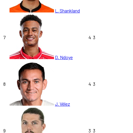
L. Shankland
7
4
3
D. Ndoye
8
4
3
J. Vélez
9
3
3