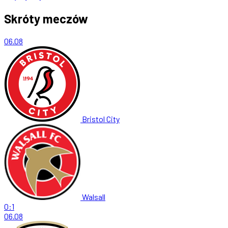
Skróty meczów
06.08
Bristol City
Walsall
0:1
06.08