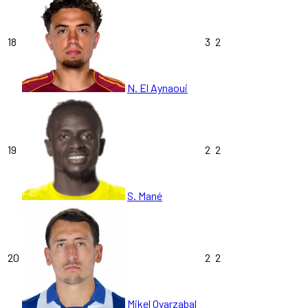
18
3
2
N. El Aynaoui
19
2
2
S. Mané
20
2
2
Mikel Oyarzabal