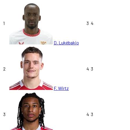
1
3
4
D. Lukébakio
2
4
3
F. Wirtz
3
4
3