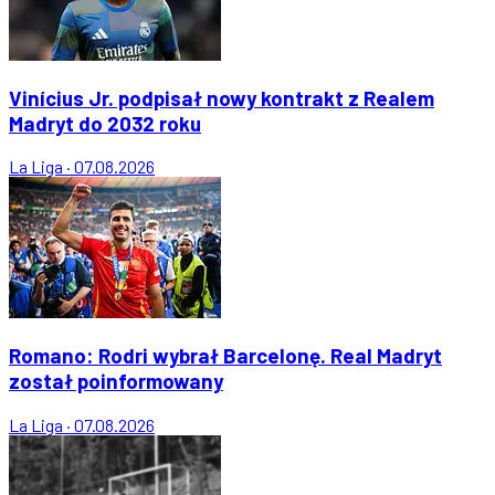
Vinícius Jr. podpisał nowy kontrakt z Realem
Madryt do 2032 roku
La Liga
·
07.08.2026
Romano: Rodri wybrał Barcelonę. Real Madryt
został poinformowany
La Liga
·
07.08.2026