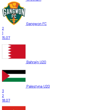
Gangwon FC
2
1
15.07
Bahrajn U20
Palestyna U20
3
2
18.07