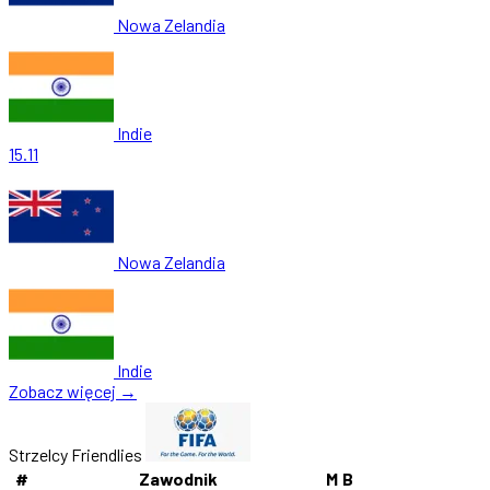
Nowa Zelandia
Indie
15.11
Nowa Zelandia
Indie
Zobacz więcej →
Strzelcy Friendlies
#
Zawodnik
M
B