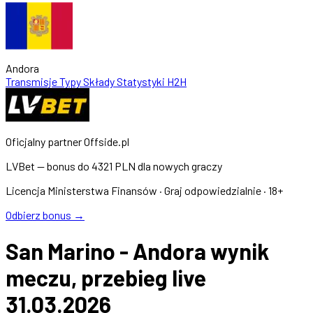
Andora
Transmisje
Typy
Składy
Statystyki
H2H
Oficjalny partner Offside.pl
LVBet — bonus do
4321 PLN
dla nowych graczy
Licencja Ministerstwa Finansów · Graj odpowiedzialnie · 18+
Odbierz bonus →
San Marino - Andora wynik
meczu, przebieg live
31.03.2026