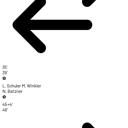
35'
39'
⚽
L. Schuler
M. Winkler
N. Batzner
⚽
45+4'
46'