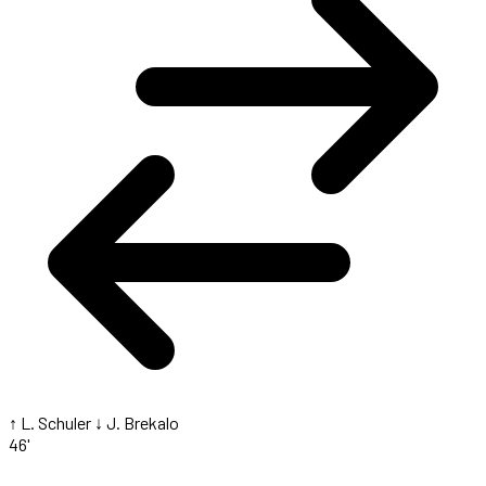
↑ L. Schuler
↓ J. Brekalo
46'