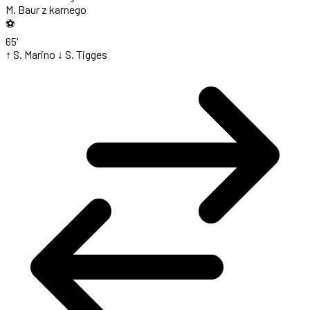
M. Baur
z karnego
⚽
65'
↑ S. Marino
↓ S. Tigges