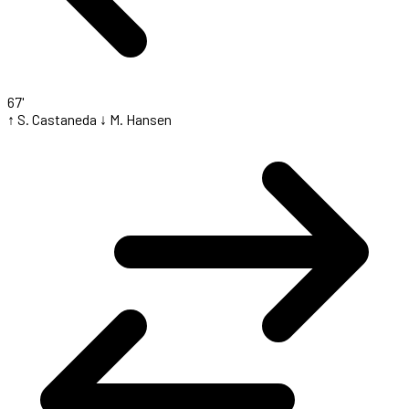
67'
↑ S. Castaneda
↓ M. Hansen