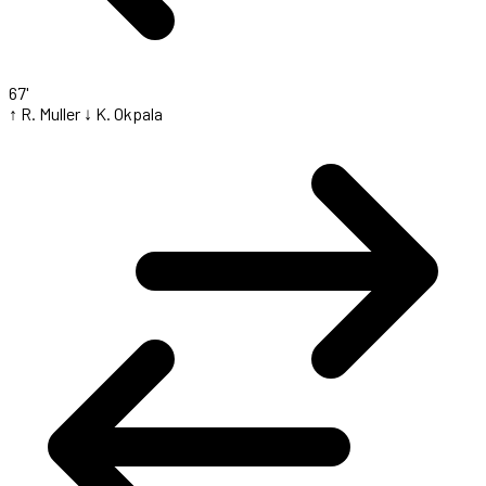
67'
↑ R. Muller
↓ K. Okpala