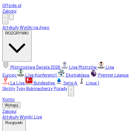
Offside
.
pl
Zaloguj
Artykuły
Wyniki na żywo
ROZGRYWKI
Mistrzostwa Świata 2026
Liga Mistrzów
Liga
Europy
Liga Konferencji
Ekstraklasa
Premier League
La Liga
Bundesliga
Serie A
Ligue 1
Skróty
Typy
Bukmacherzy
Porady
Konto
Wyloguj
Zaloguj
Artykuły
Wyniki Live
Rozgrywki