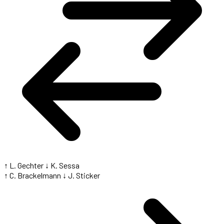
↑ L. Gechter
↓ K. Sessa
↑ C. Brackelmann
↓ J. Sticker