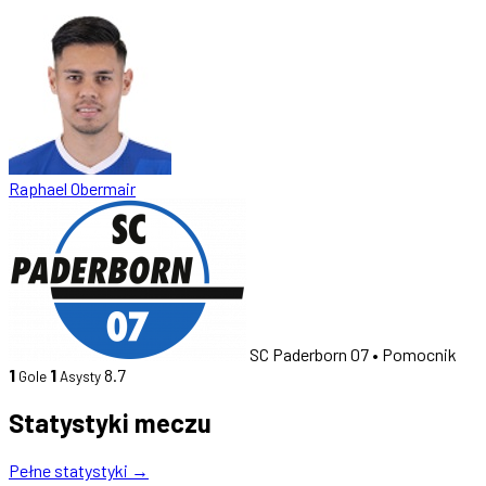
Raphael Obermair
SC Paderborn 07
• Pomocnik
1
1
8.7
Gole
Asysty
Statystyki meczu
Pełne statystyki →