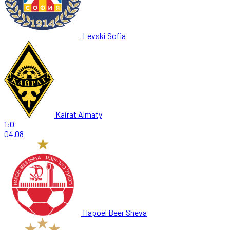
Levski Sofia
Kairat Almaty
1:0
04.08
Hapoel Beer Sheva