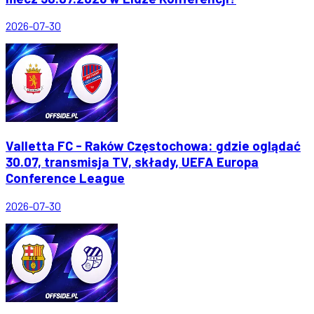
2026-07-30
Valletta FC - Raków Częstochowa: gdzie oglądać
30.07, transmisja TV, składy, UEFA Europa
Conference League
2026-07-30