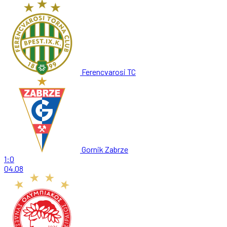
Ferencvarosi TC
Gornik Zabrze
1:0
04.08