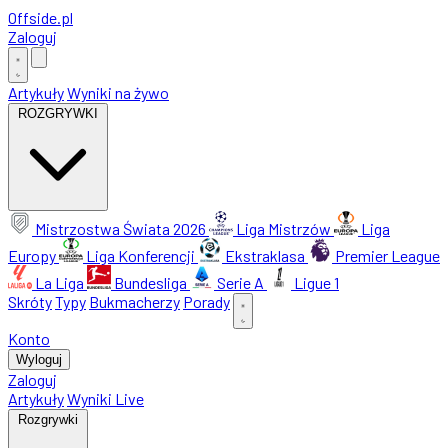
Offside
.
pl
Zaloguj
Artykuły
Wyniki na żywo
ROZGRYWKI
Mistrzostwa Świata 2026
Liga Mistrzów
Liga
Europy
Liga Konferencji
Ekstraklasa
Premier League
La Liga
Bundesliga
Serie A
Ligue 1
Skróty
Typy
Bukmacherzy
Porady
Konto
Wyloguj
Zaloguj
Artykuły
Wyniki Live
Rozgrywki