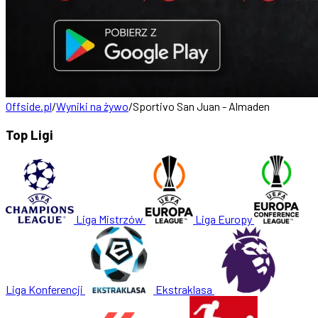
Offside.pl
/
Wyniki na żywo
/
Sportivo San Juan - Almaden
Top Ligi
Liga Mistrzów
Liga Europy
Liga Konferencji
Ekstraklasa