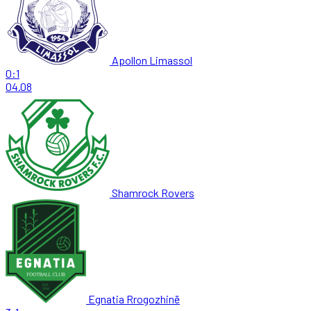
Apollon Limassol
0:1
04.08
Shamrock Rovers
Egnatia Rrogozhinë