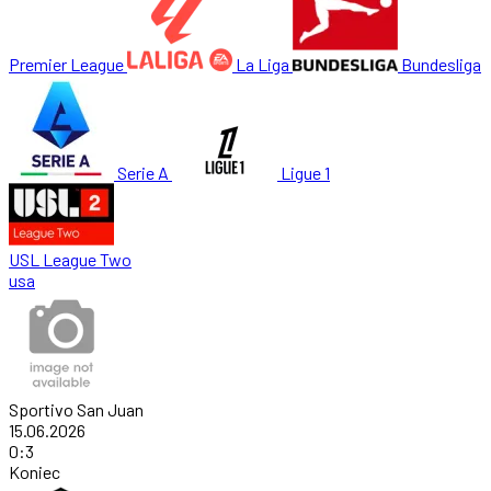
Premier League
La Liga
Bundesliga
Serie A
Ligue 1
USL League Two
usa
Sportivo San Juan
15.06.2026
0
:
3
Koniec