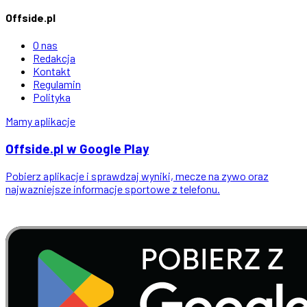
Offside.pl
O nas
Redakcja
Kontakt
Regulamin
Polityka
Mamy aplikacje
Offside
.
pl
w Google Play
Pobierz aplikacje i sprawdzaj wyniki, mecze na zywo oraz
najwazniejsze informacje sportowe z telefonu.