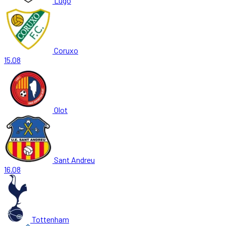
Lugo
Coruxo
15.08
Olot
Sant Andreu
16.08
Tottenham