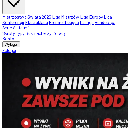
Mistrzostwa Świata 2026
Liga Mistrzów
Liga Europy
Liga
Konferencji
Ekstraklasa
Premier League
La Liga
Bundesliga
Serie A
Ligue 1
Skróty
Typy
Bukmacherzy
Porady
Konto
Wyloguj
Zaloguj