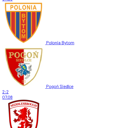
Polonia Bytom
Pogoń Siedlce
2:2
07.08