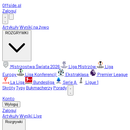
Offside
.
pl
Zaloguj
Artykuły
Wyniki na żywo
ROZGRYWKI
Mistrzostwa Świata 2026
Liga Mistrzów
Liga
Europy
Liga Konferencji
Ekstraklasa
Premier League
La Liga
Bundesliga
Serie A
Ligue 1
Skróty
Typy
Bukmacherzy
Porady
Konto
Wyloguj
Zaloguj
Artykuły
Wyniki Live
Rozgrywki