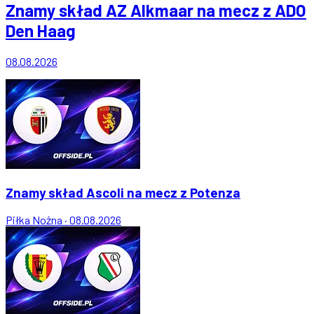
Znamy skład AZ Alkmaar na mecz z ADO
Den Haag
08.08.2026
Znamy skład Ascoli na mecz z Potenza
Piłka Nożna
·
08.08.2026