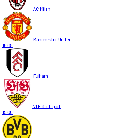
AC Milan
Manchester United
15.08
Fulham
VfB Stuttgart
15.08