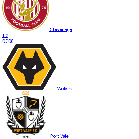
Stevenage
1:2
07.08
Wolves
Port Vale