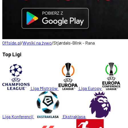
Offside.pl
/
Wyniki na żywo
/
Stjørdals-Blink - Rana
Top Ligi
Liga Mistrzów
Liga Europy
Liga Konferencji
Ekstraklasa