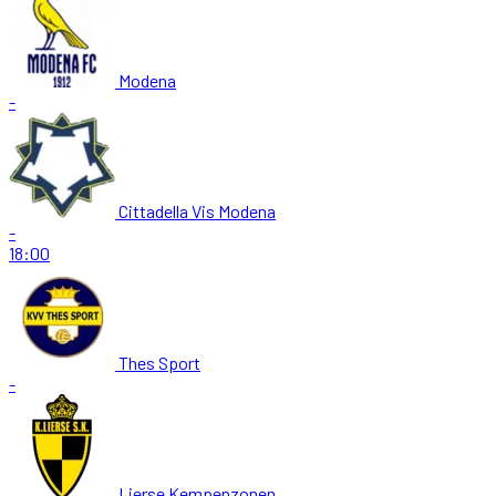
Modena
-
Cittadella Vis Modena
-
18:00
Thes Sport
-
Lierse Kempenzonen