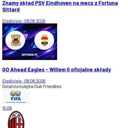
Znamy skład PSV Eindhoven na mecz z Fortuna
Sittard
Eredivisie
·
08.08.2026
GO Ahead Eagles - Willem II oficjalne składy
Eredivisie
·
08.08.2026
Ostatnia kolejka
Club Friendlies
15.08