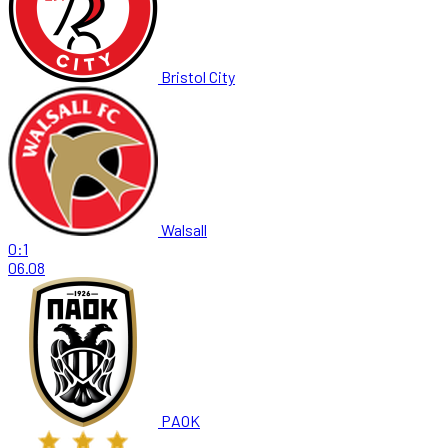
Bristol City
Walsall
0:1
06.08
PAOK