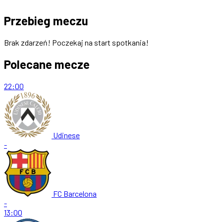
Przebieg meczu
Brak zdarzeń! Poczekaj na start spotkania!
Polecane mecze
22:00
Udinese
-
FC Barcelona
-
13:00