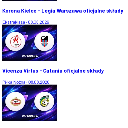
Korona Kielce - Legia Warszawa oficjalne składy
Ekstraklasa
·
08.08.2026
Vicenza Virtus - Catania oficjalne składy
Piłka Nożna
·
08.08.2026