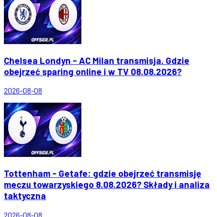
Chelsea Londyn - AC Milan transmisja. Gdzie
obejrzeć sparing online i w TV 08.08.2026?
2026-08-08
Tottenham - Getafe: gdzie obejrzeć transmisję
meczu towarzyskiego 8.08.2026? Składy i analiza
taktyczna
2026-08-08