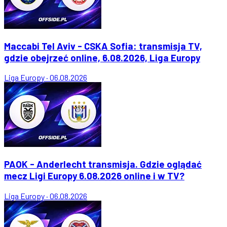
Maccabi Tel Aviv - CSKA Sofia: transmisja TV,
gdzie obejrzeć online, 6.08.2026, Liga Europy
Liga Europy
·
06.08.2026
PAOK - Anderlecht transmisja. Gdzie oglądać
mecz Ligi Europy 6.08.2026 online i w TV?
Liga Europy
·
06.08.2026