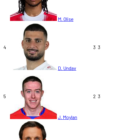
M. Olise
4
3
3
D. Undav
5
2
3
J. Moylan