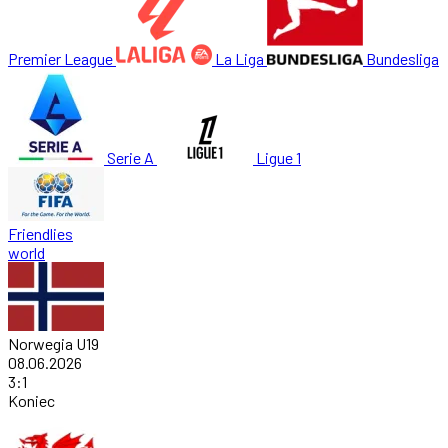
Premier League
La Liga
Bundesliga
Serie A
Ligue 1
Friendlies
world
Norwegia U19
08.06.2026
3
:
1
Koniec