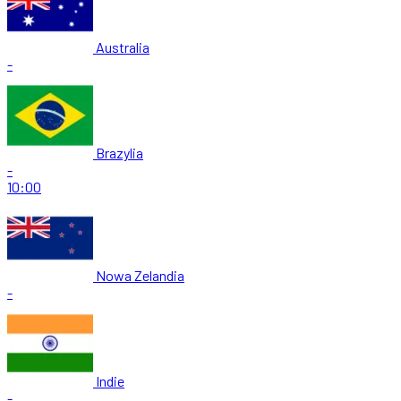
Australia
-
Brazylia
-
10:00
Nowa Zelandia
-
Indie
-