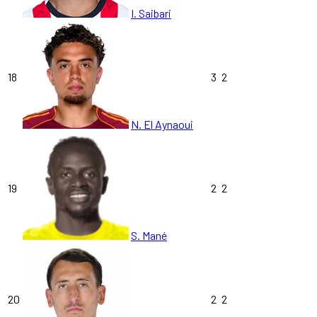
I. Saibari
18
3
2
N. El Aynaoui
19
2
2
S. Mané
20
2
2