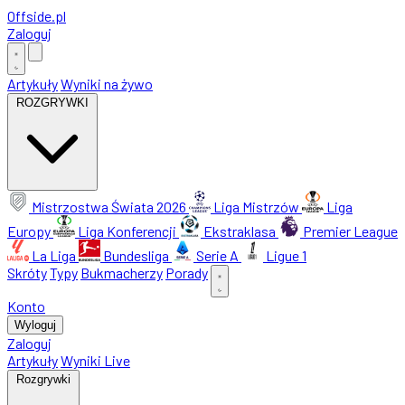
Offside
.
pl
Zaloguj
Artykuły
Wyniki na żywo
ROZGRYWKI
Mistrzostwa Świata 2026
Liga Mistrzów
Liga
Europy
Liga Konferencji
Ekstraklasa
Premier League
La Liga
Bundesliga
Serie A
Ligue 1
Skróty
Typy
Bukmacherzy
Porady
Konto
Wyloguj
Zaloguj
Artykuły
Wyniki Live
Rozgrywki