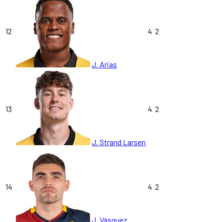
12
4
2
J. Arias
13
4
2
J. Strand Larsen
14
4
2
J. Vásquez