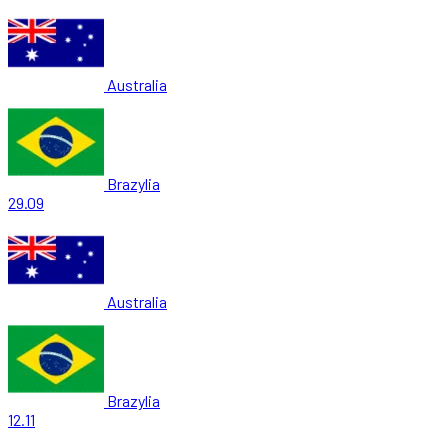
Australia
Brazylia
29.09
Australia
Brazylia
12.11