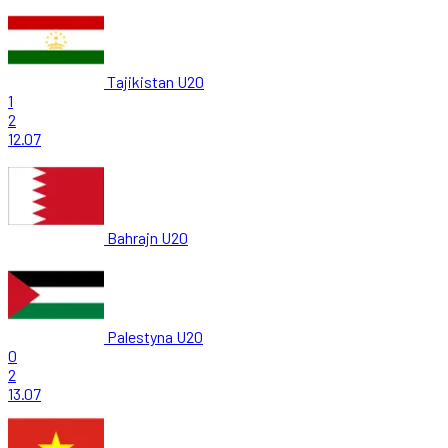
Tajikistan U20
1
2
12.07
Bahrajn U20
Palestyna U20
0
2
13.07