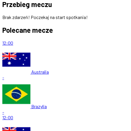
Przebieg meczu
Brak zdarzeń! Poczekaj na start spotkania!
Polecane mecze
12:00
Australia
-
Brazylia
-
12:00