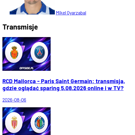
Mikel Oyarzabal
Transmisje
RCD Mallorca - Paris Saint Germain: transmisja,
gdzie oglądać sparing 5.08.2026 online i w TV?
2026-08-06