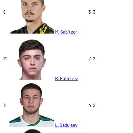
9
3
3
M. Sabitzer
10
7
2
B. Gutiérrez
11
4
2
L. Sadulaev