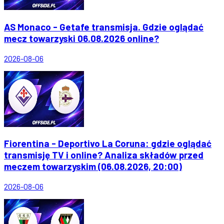
AS Monaco - Getafe transmisja. Gdzie oglądać
mecz towarzyski 06.08.2026 online?
2026-08-06
Fiorentina - Deportivo La Coruna: gdzie oglądać
transmisję TV i online? Analiza składów przed
meczem towarzyskim (06.08.2026, 20:00)
2026-08-06