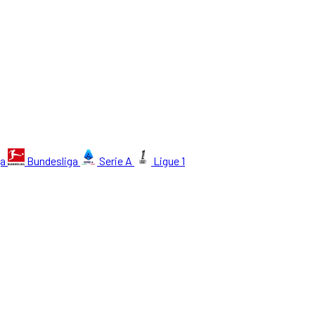
ga
Bundesliga
Serie A
Ligue 1