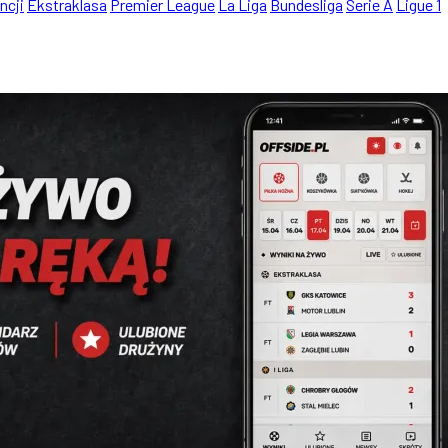
ncji
Ekstraklasa
Premier League
La Liga
Bundesliga
Serie A
Ligue 1