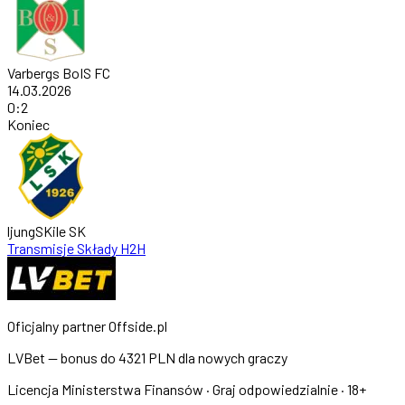
Varbergs BoIS FC
14.03.2026
0
:
2
Koniec
ljungSKile SK
Transmisje
Składy
H2H
Oficjalny partner Offside.pl
LVBet — bonus do
4321 PLN
dla nowych graczy
Licencja Ministerstwa Finansów · Graj odpowiedzialnie · 18+