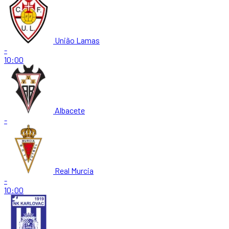
União Lamas
-
10:00
Albacete
-
Real Murcia
-
10:00