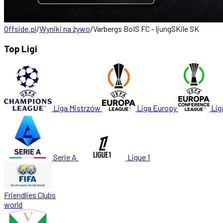
Offside.pl
/
Wyniki na żywo
/
Varbergs BoIS FC - ljungSKile SK
Top Ligi
Liga Mistrzów
Liga Europy
Lig
Serie A
Ligue 1
Friendlies Clubs
world