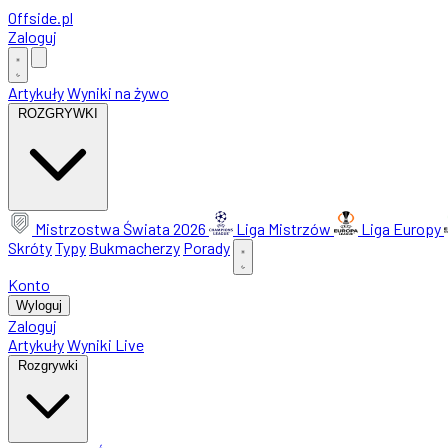
Offside
.
pl
Zaloguj
Artykuły
Wyniki na żywo
ROZGRYWKI
Mistrzostwa Świata 2026
Liga Mistrzów
Liga Europy
Skróty
Typy
Bukmacherzy
Porady
Konto
Wyloguj
Zaloguj
Artykuły
Wyniki Live
Rozgrywki