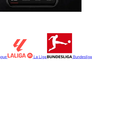
ague
La Liga
Bundesliga