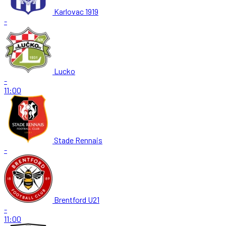
Karlovac 1919
-
Lucko
-
11:00
Stade Rennais
-
Brentford U21
-
11:00