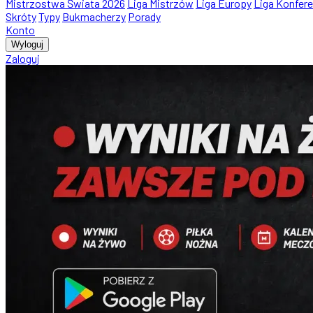
Mistrzostwa Świata 2026
Liga Mistrzów
Liga Europy
Liga Konfere
Skróty
Typy
Bukmacherzy
Porady
Konto
Wyloguj
Zaloguj