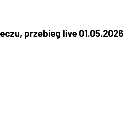
meczu, przebieg live 01.05.2026