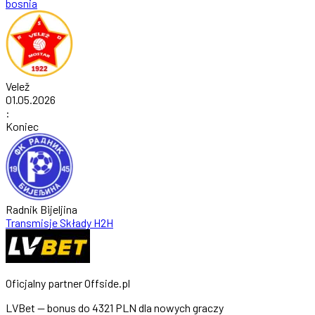
bosnia
Velež
01.05.2026
:
Koniec
Radnik Bijeljina
Transmisje
Składy
H2H
Oficjalny partner Offside.pl
LVBet — bonus do
4321 PLN
dla nowych graczy