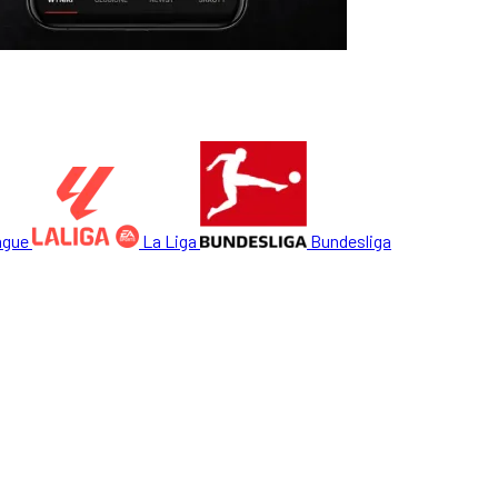
ague
La Liga
Bundesliga