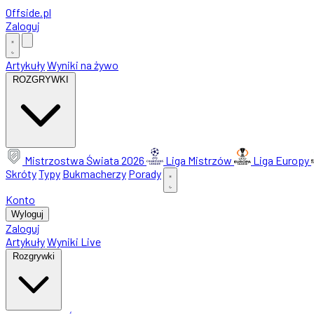
Offside
.
pl
Zaloguj
Artykuły
Wyniki na żywo
ROZGRYWKI
Mistrzostwa Świata 2026
Liga Mistrzów
Liga Europy
Skróty
Typy
Bukmacherzy
Porady
Konto
Wyloguj
Zaloguj
Artykuły
Wyniki Live
Rozgrywki