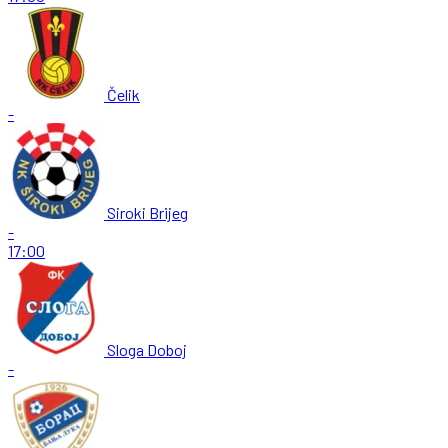
Čelik
-
Siroki Brijeg
-
17:00
Sloga Doboj
-