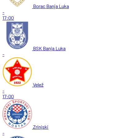
Borac Banja Luka
-
17:00
BSK Banja Luka
-
Velež
-
17:00
Zrinjski
-