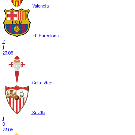
Valencia
FC Barcelona
2
1
23.05
Celta Vigo
Sevilla
1
0
23.05