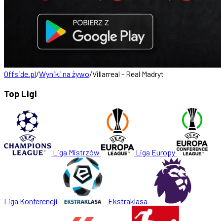
Offside.pl
/
Wyniki na żywo
/
Villarreal - Real Madryt
Top Ligi
Liga Mistrzów
Liga Europy
Liga Konferencji
Ekstraklasa