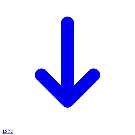
1.92
2