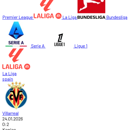
Premier League
La Liga
Bundesliga
Serie A
Ligue 1
La Liga
spain
Villarreal
24.01.2026
0
:
2
Koniec