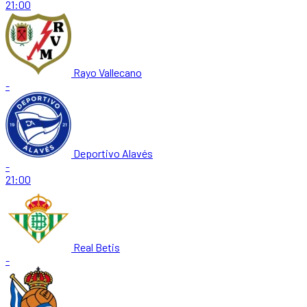
21:00
Rayo Vallecano
-
Deportivo Alavés
-
21:00
Real Betis
-