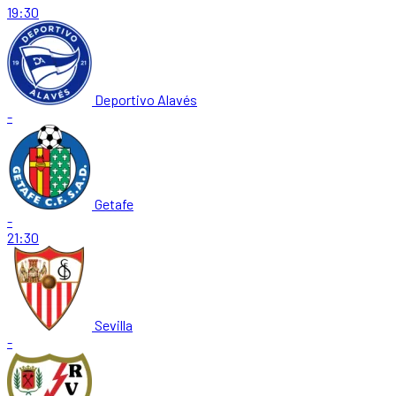
19:30
Deportivo Alavés
-
Getafe
-
21:30
Sevilla
-