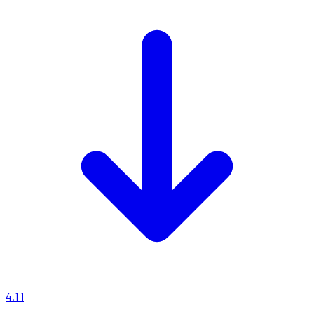
4.1
1