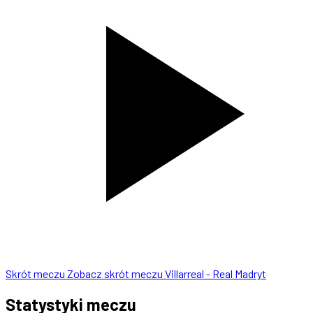
Skrót meczu
Zobacz skrót meczu Villarreal - Real Madryt
Statystyki meczu