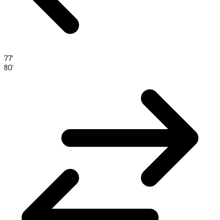
77'
80'