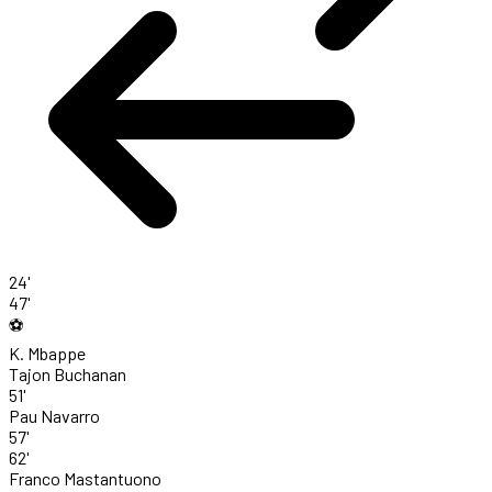
24'
47'
⚽
K. Mbappe
Tajon Buchanan
51'
Pau Navarro
57'
62'
Franco Mastantuono