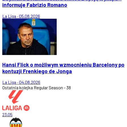
informuje Fabrizio Romano
La Liga
·
05.08.2026
Hansi Flick o możliwym wzmocnieniu Barcelony po
kontuzji Frenkiego de Jonga
La Liga
·
04.08.2026
Ostatnia kolejka
Regular Season - 38
23.05