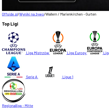
Offside.pl
/
Wyniki na żywo
/
Wallern / Marienkirchen - Gurten
Top Ligi
Liga Mistrzów
Liga Europy
Lig
Serie A
Ligue 1
Regionalliga - Mitte