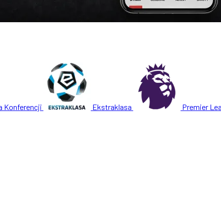
a Konferencji
Ekstraklasa
Premier Le