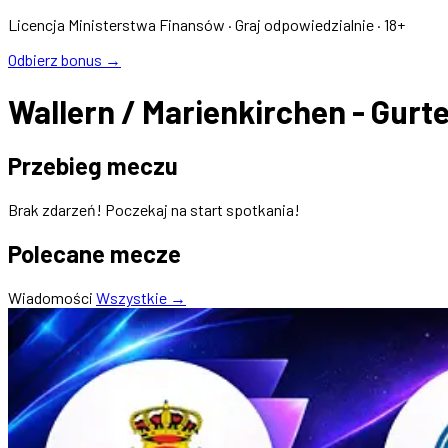
Licencja Ministerstwa Finansów · Graj odpowiedzialnie · 18+
Odbierz bonus →
Wallern / Marienkirchen - Gurt
Przebieg meczu
Brak zdarzeń! Poczekaj na start spotkania!
Polecane mecze
Wiadomości
Wszystkie →