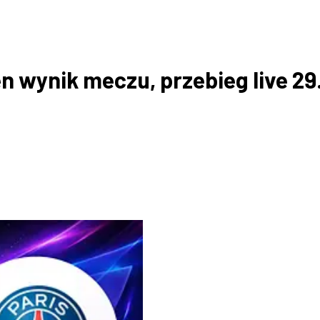
en wynik meczu, przebieg live 2