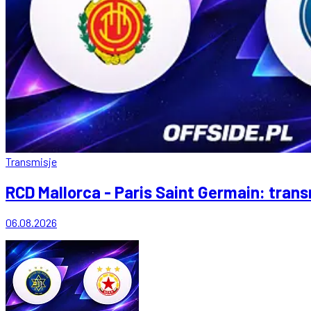
Transmisje
RCD Mallorca - Paris Saint Germain: trans
06.08.2026