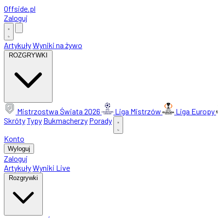
Offside
.
pl
Zaloguj
Artykuły
Wyniki na żywo
ROZGRYWKI
Mistrzostwa Świata 2026
Liga Mistrzów
Liga Europy
Skróty
Typy
Bukmacherzy
Porady
Konto
Wyloguj
Zaloguj
Artykuły
Wyniki Live
Rozgrywki