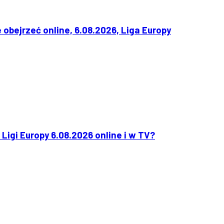
 obejrzeć online, 6.08.2026, Liga Europy
Ligi Europy 6.08.2026 online i w TV?